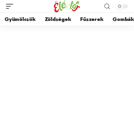
Gyümölcsök
Zöldségek
Fűszerek
Gombá