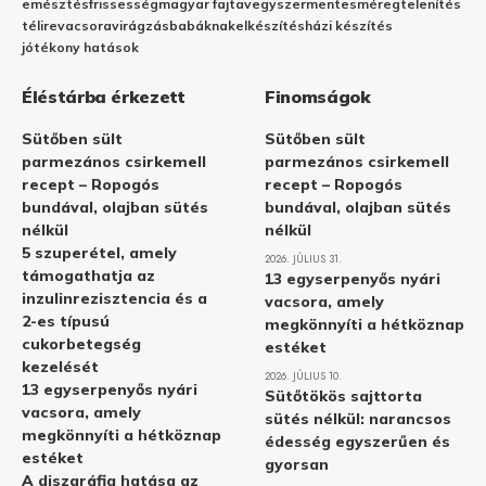
emésztés
frissesség
magyar fajta
vegyszermentes
méregtelenítés
télire
vacsora
virágzás
babáknak
elkészítés
házi készítés
jótékony hatások
Éléstárba érkezett
Finomságok
Sütőben sült
Sütőben sült
parmezános csirkemell
parmezános csirkemell
recept – Ropogós
recept – Ropogós
bundával, olajban sütés
bundával, olajban sütés
nélkül
nélkül
5 szuperétel, amely
2026. JÚLIUS 31.
támogathatja az
13 egyserpenyős nyári
inzulinrezisztencia és a
vacsora, amely
2-es típusú
megkönnyíti a hétköznap
cukorbetegség
estéket
kezelését
2026. JÚLIUS 10.
13 egyserpenyős nyári
Sütőtökös sajttorta
vacsora, amely
sütés nélkül: narancsos
megkönnyíti a hétköznap
édesség egyszerűen és
estéket
gyorsan
A diszgráfia hatása az