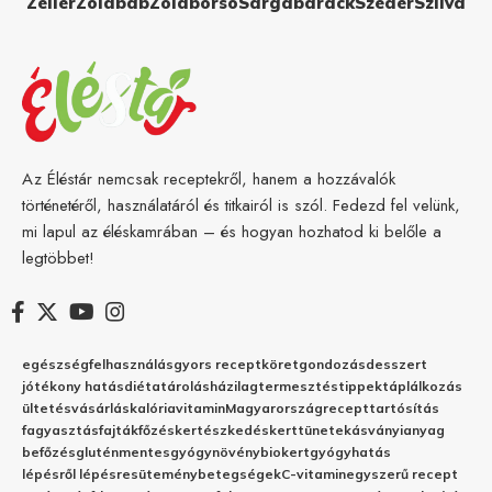
Zeller
Zöldbab
Zöldborsó
Sárgabarack
Szeder
Szilva
Az Éléstár nemcsak receptekről, hanem a hozzávalók
történetéről, használatáról és titkairól is szól. Fedezd fel velünk,
mi lapul az éléskamrában – és hogyan hozhatod ki belőle a
legtöbbet!
egészség
felhasználás
gyors recept
köret
gondozás
desszert
jótékony hatás
diéta
tárolás
házilag
termesztés
tippek
táplálkozás
ültetés
vásárlás
kalória
vitamin
Magyarország
recept
tartósítás
fagyasztás
fajták
főzés
kertészkedés
kert
tünetek
ásványianyag
befőzés
gluténmentes
gyógynövény
biokert
gyógyhatás
lépésről lépésre
sütemény
betegségek
C-vitamin
egyszerű recept