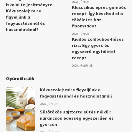
2026. JÚNIUS 1.
iskolai teljesítményre
Klasszikus epres gombóc
Kókuszolaj: mire
recept: Így készítsd el a
figyeljünk a
tökéletes házi
fogyasztásánál és
finomságot
használatánál?
2026. JÚNIUS 1.
Kiadós zöldbabos-húsos
rizs: Egy gyors és
egyszerű egytálétel
recept
2026. MÁJUS 31.
Gyümölcsök
Kókuszolaj: mire figyeljünk a
fogyasztásánál és használatánál?
2026. JÚNIUS 1.
Sütőtökös sajttorta sütés nélkül:
narancsos édesség egyszerűen és
gyorsan