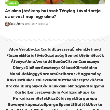
ALMA
Az alma jótékony hatásai: Tényleg távol tartja
az orvost napi egy alma?
ÉLÉSTÁR.HU
2025. SZEPTEMBER 28.
Aloe Vera
Bodza
Család
Egészség
Élelem
Életmód
Fűszerek
Máriatövis
Gazdaság
Gombák
Gyümölcsök
Áfonya
Alma
Avokádó
Banán
Citrom
Cseresznye
Dinnye
Dió
Eper
Gesztenye
Kókusz
Körte
Málna
Mandula
Meggy
Narancs
Őszibarack
Hagyomány
Kaktusz
Kukorica
Levendula
Otthon
Receptek
Rózsa
Brokkoli
Burgonya
Cékla
Cukkini
Fokhagyma
Hagyma
Karfiol
Lencse
Levendula
Padlizsán
Paprika
Paradicsom
Retek
Rizs
Zöldségek
Sárgarépa
Savanyú káposzta
Spárga
Spenót
Sütőtök
Uborka