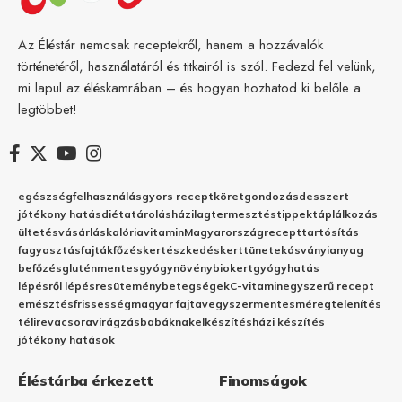
Az Éléstár nemcsak receptekről, hanem a hozzávalók
történetéről, használatáról és titkairól is szól. Fedezd fel velünk,
mi lapul az éléskamrában – és hogyan hozhatod ki belőle a
legtöbbet!
egészség
felhasználás
gyors recept
köret
gondozás
desszert
jótékony hatás
diéta
tárolás
házilag
termesztés
tippek
táplálkozás
ültetés
vásárlás
kalória
vitamin
Magyarország
recept
tartósítás
fagyasztás
fajták
főzés
kertészkedés
kert
tünetek
ásványianyag
befőzés
gluténmentes
gyógynövény
biokert
gyógyhatás
lépésről lépésre
sütemény
betegségek
C-vitamin
egyszerű recept
emésztés
frissesség
magyar fajta
vegyszermentes
méregtelenítés
télire
vacsora
virágzás
babáknak
elkészítés
házi készítés
jótékony hatások
Éléstárba érkezett
Finomságok