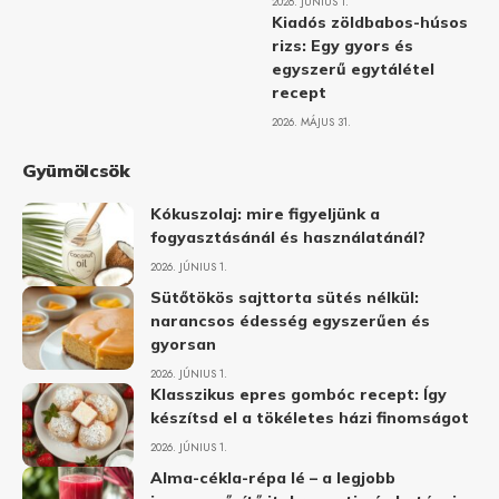
2026. JÚNIUS 1.
Kiadós zöldbabos-húsos
rizs: Egy gyors és
egyszerű egytálétel
recept
2026. MÁJUS 31.
Gyümölcsök
Kókuszolaj: mire figyeljünk a
fogyasztásánál és használatánál?
2026. JÚNIUS 1.
Sütőtökös sajttorta sütés nélkül:
narancsos édesség egyszerűen és
gyorsan
2026. JÚNIUS 1.
Klasszikus epres gombóc recept: Így
készítsd el a tökéletes házi finomságot
2026. JÚNIUS 1.
Alma-cékla-répa lé – a legjobb