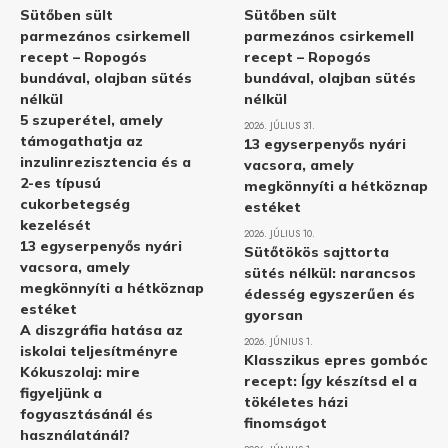
Sütőben sült
Sütőben sült
parmezános csirkemell
parmezános csirkemell
recept – Ropogós
recept – Ropogós
bundával, olajban sütés
bundával, olajban sütés
nélkül
nélkül
5 szuperétel, amely
2026. JÚLIUS 31.
támogathatja az
13 egyserpenyős nyári
inzulinrezisztencia és a
vacsora, amely
2-es típusú
megkönnyíti a hétköznap
cukorbetegség
estéket
kezelését
2026. JÚLIUS 10.
13 egyserpenyős nyári
Sütőtökös sajttorta
vacsora, amely
sütés nélkül: narancsos
megkönnyíti a hétköznap
édesség egyszerűen és
estéket
gyorsan
A diszgráfia hatása az
2026. JÚNIUS 1.
iskolai teljesítményre
Klasszikus epres gombóc
Kókuszolaj: mire
recept: Így készítsd el a
figyeljünk a
tökéletes házi
fogyasztásánál és
finomságot
használatánál?