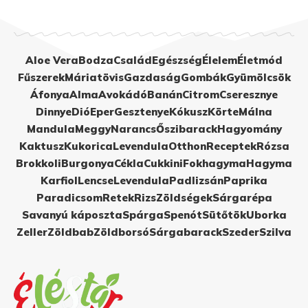
Aloe Vera
Bodza
Család
Egészség
Élelem
Életmód
Fűszerek
Máriatövis
Gazdaság
Gombák
Gyümölcsök
Áfonya
Alma
Avokádó
Banán
Citrom
Cseresznye
Dinnye
Dió
Eper
Gesztenye
Kókusz
Körte
Málna
Mandula
Meggy
Narancs
Őszibarack
Hagyomány
Kaktusz
Kukorica
Levendula
Otthon
Receptek
Rózsa
Brokkoli
Burgonya
Cékla
Cukkini
Fokhagyma
Hagyma
Karfiol
Lencse
Levendula
Padlizsán
Paprika
Paradicsom
Retek
Rizs
Zöldségek
Sárgarépa
Savanyú káposzta
Spárga
Spenót
Sütőtök
Uborka
Zeller
Zöldbab
Zöldborsó
Sárgabarack
Szeder
Szilva