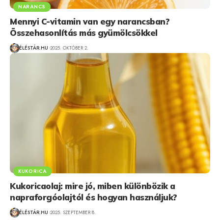
NARANCS
Mennyi C-vitamin van egy narancsban?
Összehasonlítás más gyümölcsökkel
ÉLÉSTÁR.HU
2025. OKTÓBER 2.
KUKORICA
Kukoricaolaj: mire jó, miben különbözik a
napraforgóolajtól és hogyan használjuk?
ÉLÉSTÁR.HU
2025. SZEPTEMBER 8.