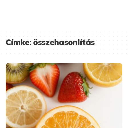
Címke:
összehasonlítás