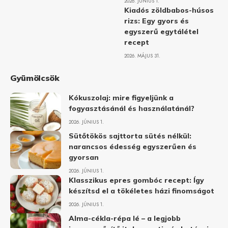
2026. JÚNIUS 1.
Kiadós zöldbabos-húsos
rizs: Egy gyors és
egyszerű egytálétel
recept
2026. MÁJUS 31.
Gyümölcsök
Kókuszolaj: mire figyeljünk a
fogyasztásánál és használatánál?
2026. JÚNIUS 1.
Sütőtökös sajttorta sütés nélkül:
narancsos édesség egyszerűen és
gyorsan
2026. JÚNIUS 1.
Klasszikus epres gombóc recept: Így
készítsd el a tökéletes házi finomságot
2026. JÚNIUS 1.
Alma-cékla-répa lé – a legjobb