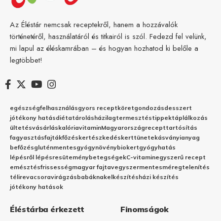
Az Éléstár nemcsak receptekről, hanem a hozzávalók
történetéről, használatáról és titkairól is szól. Fedezd fel velünk,
mi lapul az éléskamrában – és hogyan hozhatod ki belőle a
legtöbbet!
egészség
felhasználás
gyors recept
köret
gondozás
desszert
jótékony hatás
diéta
tárolás
házilag
termesztés
tippek
táplálkozás
ültetés
vásárlás
kalória
vitamin
Magyarország
recept
tartósítás
fagyasztás
fajták
főzés
kertészkedés
kert
tünetek
ásványianyag
befőzés
gluténmentes
gyógynövény
biokert
gyógyhatás
lépésről lépésre
sütemény
betegségek
C-vitamin
egyszerű recept
emésztés
frissesség
magyar fajta
vegyszermentes
méregtelenítés
télire
vacsora
virágzás
babáknak
elkészítés
házi készítés
jótékony hatások
Éléstárba érkezett
Finomságok