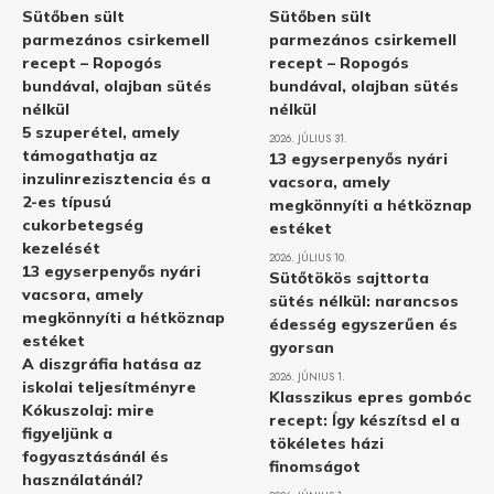
Sütőben sült
Sütőben sült
parmezános csirkemell
parmezános csirkemell
recept – Ropogós
recept – Ropogós
bundával, olajban sütés
bundával, olajban sütés
nélkül
nélkül
5 szuperétel, amely
2026. JÚLIUS 31.
támogathatja az
13 egyserpenyős nyári
inzulinrezisztencia és a
vacsora, amely
2-es típusú
megkönnyíti a hétköznap
cukorbetegség
estéket
kezelését
2026. JÚLIUS 10.
13 egyserpenyős nyári
Sütőtökös sajttorta
vacsora, amely
sütés nélkül: narancsos
megkönnyíti a hétköznap
édesség egyszerűen és
estéket
gyorsan
A diszgráfia hatása az
2026. JÚNIUS 1.
iskolai teljesítményre
Klasszikus epres gombóc
Kókuszolaj: mire
recept: Így készítsd el a
figyeljünk a
tökéletes házi
fogyasztásánál és
finomságot
használatánál?