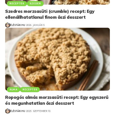
RECEPTEK
SZEDER
Szedres morzsasüti (crumble) recept: Egy
ellenállhatatlanul finom őszi desszert
ÉLÉSTÁR.HU
2026. JANUÁR 5.
ALMA
RECEPTEK
Ropogós almás morzsasüti recept: Egy egyszerű
és megunhatatlan őszi desszert
ÉLÉSTÁR.HU
2025. SZEPTEMBER 10.