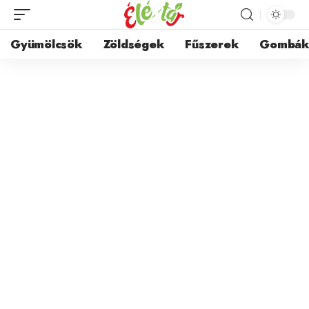
Gyümölcsök
Zöldségek
Fűszerek
Gombá