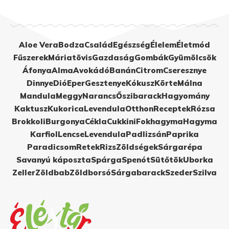
Aloe Vera
Bodza
Család
Egészség
Élelem
Életmód
Fűszerek
Máriatövis
Gazdaság
Gombák
Gyümölcsök
Áfonya
Alma
Avokádó
Banán
Citrom
Cseresznye
Dinnye
Dió
Eper
Gesztenye
Kókusz
Körte
Málna
Mandula
Meggy
Narancs
Őszibarack
Hagyomány
Kaktusz
Kukorica
Levendula
Otthon
Receptek
Rózsa
Brokkoli
Burgonya
Cékla
Cukkini
Fokhagyma
Hagyma
Karfiol
Lencse
Levendula
Padlizsán
Paprika
Paradicsom
Retek
Rizs
Zöldségek
Sárgarépa
Savanyú káposzta
Spárga
Spenót
Sütőtök
Uborka
Zeller
Zöldbab
Zöldborsó
Sárgabarack
Szeder
Szilva