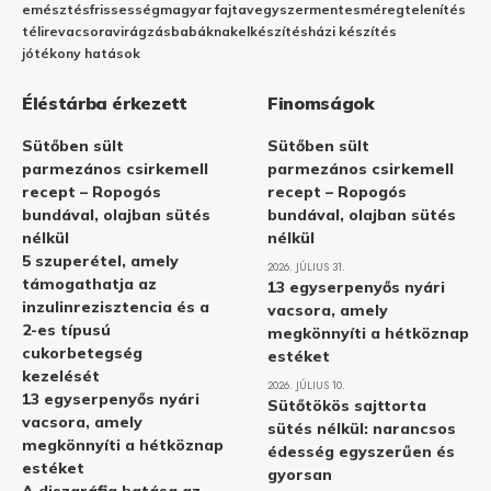
emésztés
frissesség
magyar fajta
vegyszermentes
méregtelenítés
télire
vacsora
virágzás
babáknak
elkészítés
házi készítés
jótékony hatások
Éléstárba érkezett
Finomságok
Sütőben sült
Sütőben sült
parmezános csirkemell
parmezános csirkemell
recept – Ropogós
recept – Ropogós
bundával, olajban sütés
bundával, olajban sütés
nélkül
nélkül
5 szuperétel, amely
2026. JÚLIUS 31.
támogathatja az
13 egyserpenyős nyári
inzulinrezisztencia és a
vacsora, amely
2-es típusú
megkönnyíti a hétköznap
cukorbetegség
estéket
kezelését
2026. JÚLIUS 10.
13 egyserpenyős nyári
Sütőtökös sajttorta
vacsora, amely
sütés nélkül: narancsos
megkönnyíti a hétköznap
édesség egyszerűen és
estéket
gyorsan