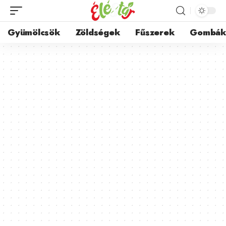
Gyümölcsök
Zöldségek
Fűszerek
Gombá