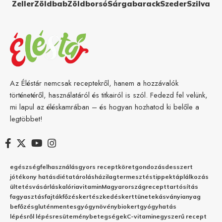
Zeller
Zöldbab
Zöldborsó
Sárgabarack
Szeder
Szilva
Az Éléstár nemcsak receptekről, hanem a hozzávalók
történetéről, használatáról és titkairól is szól. Fedezd fel velünk,
mi lapul az éléskamrában – és hogyan hozhatod ki belőle a
legtöbbet!
egészség
felhasználás
gyors recept
köret
gondozás
desszert
jótékony hatás
diéta
tárolás
házilag
termesztés
tippek
táplálkozás
ültetés
vásárlás
kalória
vitamin
Magyarország
recept
tartósítás
fagyasztás
fajták
főzés
kertészkedés
kert
tünetek
ásványianyag
befőzés
gluténmentes
gyógynövény
biokert
gyógyhatás
lépésről lépésre
sütemény
betegségek
C-vitamin
egyszerű recept