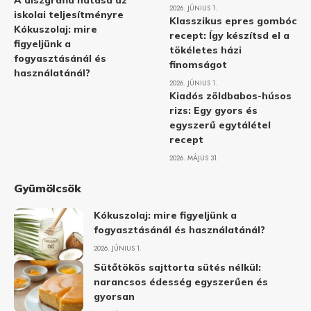
A diszgráfia hatása az
2026. JÚNIUS 1.
iskolai teljesítményre
Klasszikus epres gombóc
Kókuszolaj: mire
recept: Így készítsd el a
figyeljünk a
tökéletes házi
fogyasztásánál és
finomságot
használatánál?
2026. JÚNIUS 1.
Kiadós zöldbabos-húsos
rizs: Egy gyors és
egyszerű egytálétel
recept
2026. MÁJUS 31.
Gyümölcsök
Kókuszolaj: mire figyeljünk a
fogyasztásánál és használatánál?
2026. JÚNIUS 1.
Sütőtökös sajttorta sütés nélkül:
narancsos édesség egyszerűen és
gyorsan