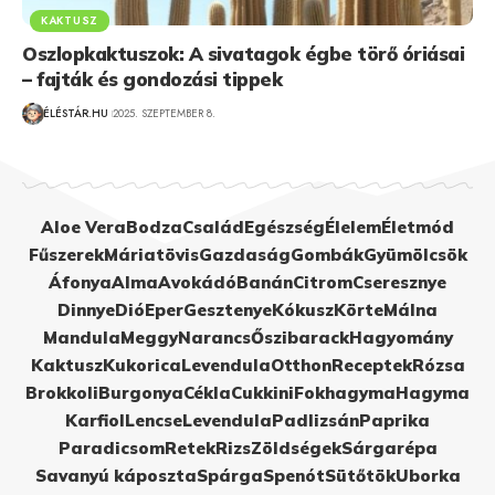
KAKTUSZ
Oszlopkaktuszok: A sivatagok égbe törő óriásai
– fajták és gondozási tippek
ÉLÉSTÁR.HU
2025. SZEPTEMBER 8.
Aloe Vera
Bodza
Család
Egészség
Élelem
Életmód
Fűszerek
Máriatövis
Gazdaság
Gombák
Gyümölcsök
Áfonya
Alma
Avokádó
Banán
Citrom
Cseresznye
Dinnye
Dió
Eper
Gesztenye
Kókusz
Körte
Málna
Mandula
Meggy
Narancs
Őszibarack
Hagyomány
Kaktusz
Kukorica
Levendula
Otthon
Receptek
Rózsa
Brokkoli
Burgonya
Cékla
Cukkini
Fokhagyma
Hagyma
Karfiol
Lencse
Levendula
Padlizsán
Paprika
Paradicsom
Retek
Rizs
Zöldségek
Sárgarépa
Savanyú káposzta
Spárga
Spenót
Sütőtök
Uborka