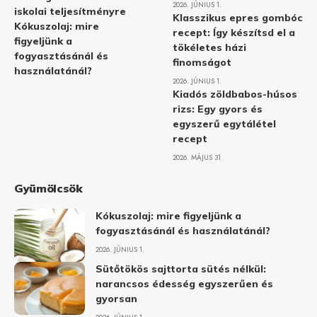
2026. JÚNIUS 1.
iskolai teljesítményre
Klasszikus epres gombóc
Kókuszolaj: mire
recept: Így készítsd el a
figyeljünk a
tökéletes házi
fogyasztásánál és
finomságot
használatánál?
2026. JÚNIUS 1.
Kiadós zöldbabos-húsos
rizs: Egy gyors és
egyszerű egytálétel
recept
2026. MÁJUS 31.
Gyümölcsök
Kókuszolaj: mire figyeljünk a
fogyasztásánál és használatánál?
2026. JÚNIUS 1.
Sütőtökös sajttorta sütés nélkül:
narancsos édesség egyszerűen és
gyorsan