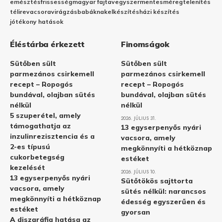
emésztés
frissesség
magyar fajta
vegyszermentes
méregtelenítés
télire
vacsora
virágzás
babáknak
elkészítés
házi készítés
jótékony hatások
Éléstárba érkezett
Finomságok
Sütőben sült
Sütőben sült
parmezános csirkemell
parmezános csirkemell
recept – Ropogós
recept – Ropogós
bundával, olajban sütés
bundával, olajban sütés
nélkül
nélkül
5 szuperétel, amely
2026. JÚLIUS 31.
támogathatja az
13 egyserpenyős nyári
inzulinrezisztencia és a
vacsora, amely
2-es típusú
megkönnyíti a hétköznap
cukorbetegség
estéket
kezelését
2026. JÚLIUS 10.
13 egyserpenyős nyári
Sütőtökös sajttorta
vacsora, amely
sütés nélkül: narancsos
megkönnyíti a hétköznap
édesség egyszerűen és
estéket
gyorsan
A diszgráfia hatása az