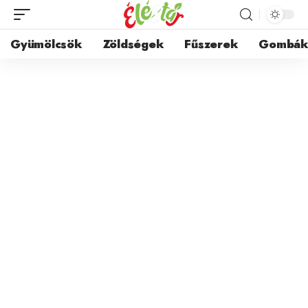
Gyümölcsök
Zöldségek
Fűszerek
Gombá