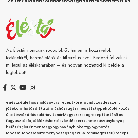
Zeller
Zöldbab
Zöldborsó
Sárgabarack
Szeder
Szilva
Az Éléstár nemcsak receptekről, hanem a hozzávalók
történetéről, használatáról és titkairól is szól. Fedezd fel velünk,
mi lapul az éléskamrában – és hogyan hozhatod ki belőle a
legtöbbet!
egészség
felhasználás
gyors recept
köret
gondozás
desszert
jótékony hatás
diéta
tárolás
házilag
termesztés
tippek
táplálkozás
ültetés
vásárlás
kalória
vitamin
Magyarország
recept
tartósítás
fagyasztás
fajták
főzés
kertészkedés
kert
tünetek
ásványianyag
befőzés
gluténmentes
gyógynövény
biokert
gyógyhatás
lépésről lépésre
sütemény
betegségek
C-vitamin
egyszerű recept