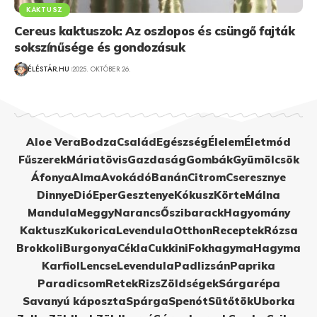
KAKTUSZ
Cereus kaktuszok: Az oszlopos és csüngő fajták
sokszínűsége és gondozásuk
ÉLÉSTÁR.HU
2025. OKTÓBER 26.
Aloe Vera
Bodza
Család
Egészség
Élelem
Életmód
Fűszerek
Máriatövis
Gazdaság
Gombák
Gyümölcsök
Áfonya
Alma
Avokádó
Banán
Citrom
Cseresznye
Dinnye
Dió
Eper
Gesztenye
Kókusz
Körte
Málna
Mandula
Meggy
Narancs
Őszibarack
Hagyomány
Kaktusz
Kukorica
Levendula
Otthon
Receptek
Rózsa
Brokkoli
Burgonya
Cékla
Cukkini
Fokhagyma
Hagyma
Karfiol
Lencse
Levendula
Padlizsán
Paprika
Paradicsom
Retek
Rizs
Zöldségek
Sárgarépa
Savanyú káposzta
Spárga
Spenót
Sütőtök
Uborka