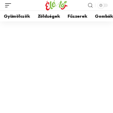
Gyümölcsök
Zöldségek
Fűszerek
Gombá