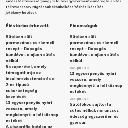
emésztés
frissesség
magyar fajta
vegyszermentes
méregtelenítés
télire
vacsora
virágzás
babáknak
elkészítés
házi készítés
jótékony hatások
Éléstárba érkezett
Finomságok
Sütőben sült
Sütőben sült
parmezános csirkemell
parmezános csirkemell
recept – Ropogós
recept – Ropogós
bundával, olajban sütés
bundával, olajban sütés
nélkül
nélkül
5 szuperétel, amely
2026. JÚLIUS 31.
támogathatja az
13 egyserpenyős nyári
inzulinrezisztencia és a
vacsora, amely
2-es típusú
megkönnyíti a hétköznap
cukorbetegség
estéket
kezelését
2026. JÚLIUS 10.
13 egyserpenyős nyári
Sütőtökös sajttorta
vacsora, amely
sütés nélkül: narancsos
megkönnyíti a hétköznap
édesség egyszerűen és
estéket
gyorsan
A diszgráfia hatása az