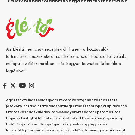
Zeller
Zöldbab
Zöldborsó
Sárgabarack
Szeder
Szilva
Az Éléstár nemcsak receptekről, hanem a hozzávalók
történetéről, használatáról és titkairól is szól. Fedezd fel velünk,
mi lapul az éléskamrában – és hogyan hozhatod ki belőle a
legtöbbet!
egészség
felhasználás
gyors recept
köret
gondozás
desszert
jótékony hatás
diéta
tárolás
házilag
termesztés
tippek
táplálkozás
ültetés
vásárlás
kalória
vitamin
Magyarország
recept
tartósítás
fagyasztás
fajták
főzés
kertészkedés
kert
tünetek
ásványianyag
befőzés
gluténmentes
gyógynövény
biokert
gyógyhatás
lépésről lépésre
sütemény
betegségek
C-vitamin
egyszerű recept