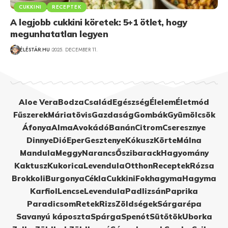
CUKKINI
RECEPTEK
A legjobb cukkini köretek: 5+1 ötlet, hogy
megunhatatlan legyen
ÉLÉSTÁR.HU
2025. DECEMBER 11.
Aloe Vera
Bodza
Család
Egészség
Élelem
Életmód
Fűszerek
Máriatövis
Gazdaság
Gombák
Gyümölcsök
Áfonya
Alma
Avokádó
Banán
Citrom
Cseresznye
Dinnye
Dió
Eper
Gesztenye
Kókusz
Körte
Málna
Mandula
Meggy
Narancs
Őszibarack
Hagyomány
Kaktusz
Kukorica
Levendula
Otthon
Receptek
Rózsa
Brokkoli
Burgonya
Cékla
Cukkini
Fokhagyma
Hagyma
Karfiol
Lencse
Levendula
Padlizsán
Paprika
Paradicsom
Retek
Rizs
Zöldségek
Sárgarépa
Savanyú káposzta
Spárga
Spenót
Sütőtök
Uborka