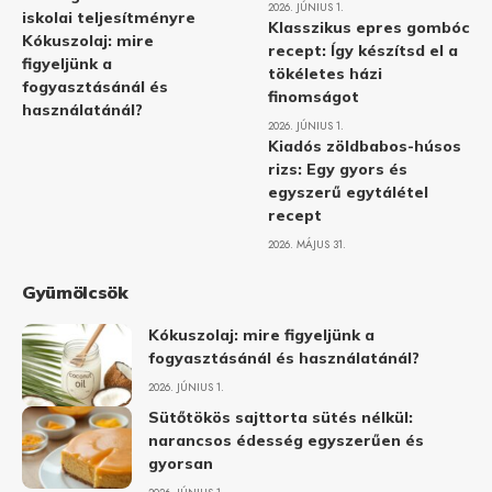
2026. JÚNIUS 1.
iskolai teljesítményre
Klasszikus epres gombóc
Kókuszolaj: mire
recept: Így készítsd el a
figyeljünk a
tökéletes házi
fogyasztásánál és
finomságot
használatánál?
2026. JÚNIUS 1.
Kiadós zöldbabos-húsos
rizs: Egy gyors és
egyszerű egytálétel
recept
2026. MÁJUS 31.
Gyümölcsök
Kókuszolaj: mire figyeljünk a
fogyasztásánál és használatánál?
2026. JÚNIUS 1.
Sütőtökös sajttorta sütés nélkül:
narancsos édesség egyszerűen és
gyorsan