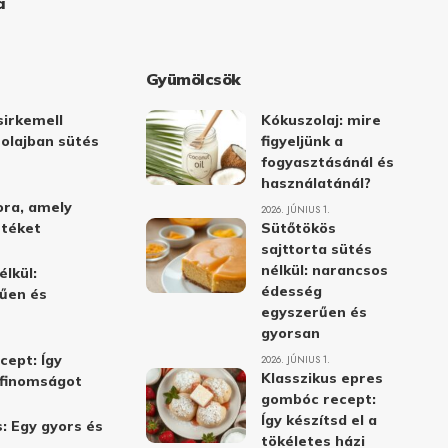
a
Gyümölcsök
irkemell
Kókuszolaj: mire
 olajban sütés
figyeljünk a
fogyasztásánál és
használatánál?
ora, amely
2026. JÚNIUS 1.
stéket
Sütőtökös
sajttorta sütés
nélkül: narancsos
élkül:
édesség
űen és
egyszerűen és
gyorsan
cept: Így
2026. JÚNIUS 1.
Klasszikus epres
i finomságot
gombóc recept:
Így készítsd el a
: Egy gyors és
tökéletes házi