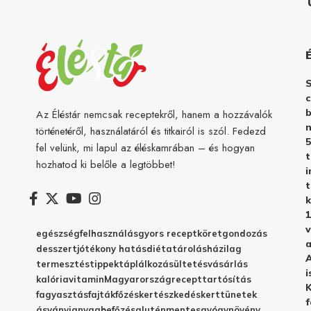
c
b
Az Éléstár nemcsak receptekről, hanem a hozzávalók
n
történetéről, használatáról és titkairól is szól. Fedezd
5
fel velünk, mi lapul az éléskamrában – és hogyan
hozhatod ki belőle a legtöbbet!
i
t
k
1
v
egészség
felhasználás
gyors recept
köret
gondozás
a
desszert
jótékony hatás
diéta
tárolás
házilag
A
termesztés
tippek
táplálkozás
ültetés
vásárlás
i
kalória
vitamin
Magyarország
recept
tartósítás
K
fagyasztás
fajták
főzés
kertészkedés
kert
tünetek
f
ásványianyag
befőzés
gluténmentes
gyógynövény