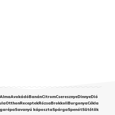
Alma
Avokádó
Banán
Citrom
Cseresznye
Dinnye
Dió
ula
Otthon
Receptek
Rózsa
Brokkoli
Burgonya
Cékla
garépa
Savanyú káposzta
Spárga
Spenót
Sütőtök