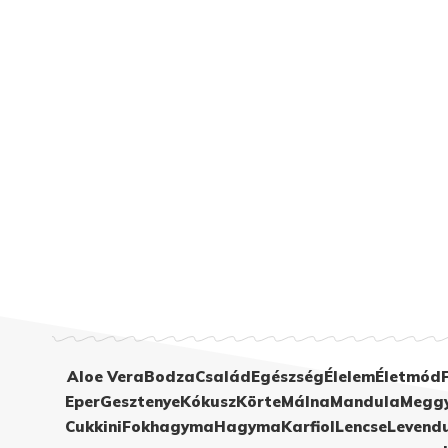
Aloe Vera
Bodza
Család
Egészség
Élelem
Életmód
Eper
Gesztenye
Kókusz
Körte
Málna
Mandula
Megg
Cukkini
Fokhagyma
Hagyma
Karfiol
Lencse
Levend