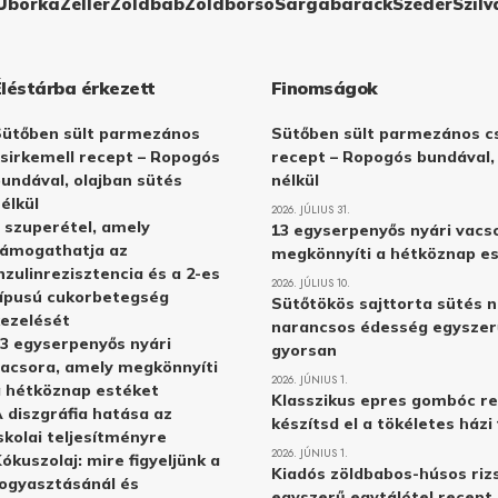
Uborka
Zeller
Zöldbab
Zöldborsó
Sárgabarack
Szeder
Szilv
Éléstárba érkezett
Finomságok
Sütőben sült parmezános
Sütőben sült parmezános cs
sirkemell recept – Ropogós
recept – Ropogós bundával,
undával, olajban sütés
nélkül
élkül
2026. JÚLIUS 31.
 szuperétel, amely
13 egyserpenyős nyári vacs
támogathatja az
megkönnyíti a hétköznap e
nzulinrezisztencia és a 2-es
2026. JÚLIUS 10.
ípusú cukorbetegség
Sütőtökös sajttorta sütés n
ezelését
narancsos édesség egyszer
3 egyserpenyős nyári
gyorsan
acsora, amely megkönnyíti
2026. JÚNIUS 1.
 hétköznap estéket
Klasszikus epres gombóc re
 diszgráfia hatása az
készítsd el a tökéletes ház
skolai teljesítményre
2026. JÚNIUS 1.
ókuszolaj: mire figyeljünk a
Kiadós zöldbabos-húsos rizs
ogyasztásánál és
egyszerű egytálétel recept