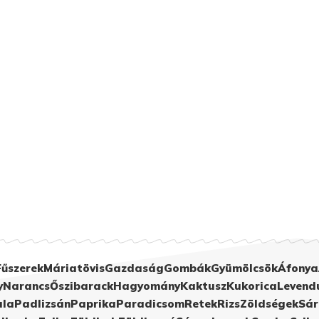
Fűszerek
Máriatövis
Gazdaság
Gombák
Gyümölcsök
Áfonya
y
Narancs
Őszibarack
Hagyomány
Kaktusz
Kukorica
Levend
ula
Padlizsán
Paprika
Paradicsom
Retek
Rizs
Zöldségek
Sár