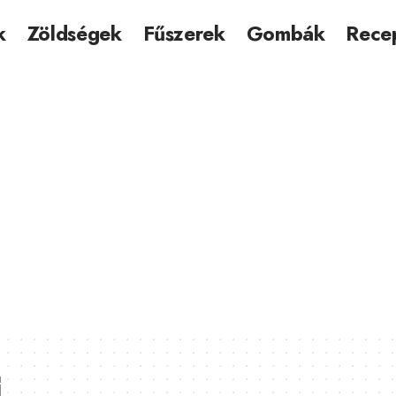
k
Zöldségek
Fűszerek
Gombák
Rece
i