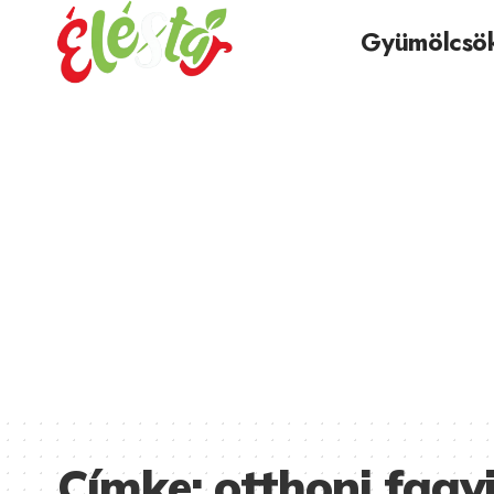
Gyümölcsö
Címke:
otthoni fagy