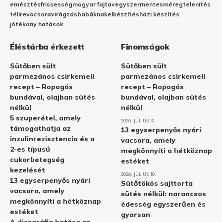
emésztés
frissesség
magyar fajta
vegyszermentes
méregtelenítés
télire
vacsora
virágzás
babáknak
elkészítés
házi készítés
jótékony hatások
Éléstárba érkezett
Finomságok
Sütőben sült
Sütőben sült
parmezános csirkemell
parmezános csirkemell
recept – Ropogós
recept – Ropogós
bundával, olajban sütés
bundával, olajban sütés
nélkül
nélkül
5 szuperétel, amely
2026. JÚLIUS 31.
támogathatja az
13 egyserpenyős nyári
inzulinrezisztencia és a
vacsora, amely
2-es típusú
megkönnyíti a hétköznap
cukorbetegség
estéket
kezelését
2026. JÚLIUS 10.
13 egyserpenyős nyári
Sütőtökös sajttorta
vacsora, amely
sütés nélkül: narancsos
megkönnyíti a hétköznap
édesség egyszerűen és
estéket
gyorsan