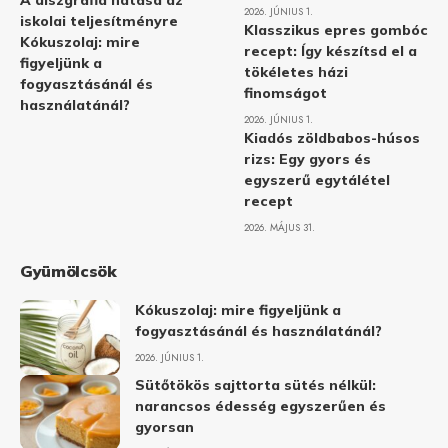
A diszgráfia hatása az
2026. JÚNIUS 1.
iskolai teljesítményre
Klasszikus epres gombóc
Kókuszolaj: mire
recept: Így készítsd el a
figyeljünk a
tökéletes házi
fogyasztásánál és
finomságot
használatánál?
2026. JÚNIUS 1.
Kiadós zöldbabos-húsos
rizs: Egy gyors és
egyszerű egytálétel
recept
2026. MÁJUS 31.
Gyümölcsök
Kókuszolaj: mire figyeljünk a
fogyasztásánál és használatánál?
2026. JÚNIUS 1.
Sütőtökös sajttorta sütés nélkül:
narancsos édesség egyszerűen és
gyorsan