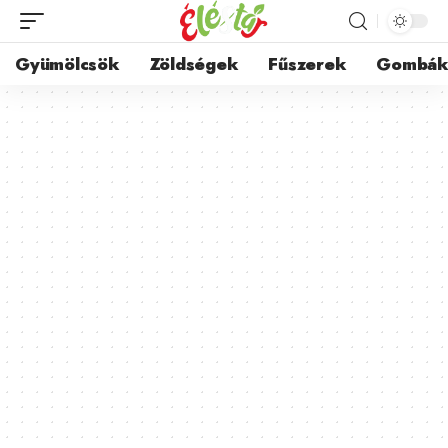
Gyümölcsök
Zöldségek
Fűszerek
Gombá