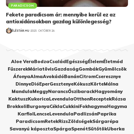
PARADICSOM
Fekete paradicsom ár: mennyibe kerül ez az
antioxidánsokban gazdag különlegesség?
ÉLÉSTÁR.HU
2025. OKTÓBER 26.
Aloe Vera
Bodza
Család
Egészség
Élelem
Életmód
Fűszerek
Máriatövis
Gazdaság
Gombák
Gyümölcsök
Áfonya
Alma
Avokádó
Banán
Citrom
Cseresznye
Dinnye
Dió
Eper
Gesztenye
Kókusz
Körte
Málna
Mandula
Meggy
Narancs
Őszibarack
Hagyomány
Kaktusz
Kukorica
Levendula
Otthon
Receptek
Rózsa
Brokkoli
Burgonya
Cékla
Cukkini
Fokhagyma
Hagyma
Karfiol
Lencse
Levendula
Padlizsán
Paprika
Paradicsom
Retek
Rizs
Zöldségek
Sárgarépa
Savanyú káposzta
Spárga
Spenót
Sütőtök
Uborka