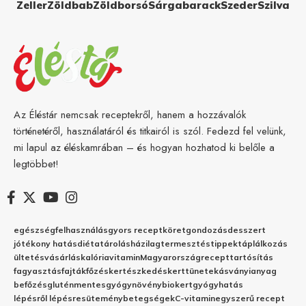
Zeller
Zöldbab
Zöldborsó
Sárgabarack
Szeder
Szilva
Az Éléstár nemcsak receptekről, hanem a hozzávalók
történetéről, használatáról és titkairól is szól. Fedezd fel velünk,
mi lapul az éléskamrában – és hogyan hozhatod ki belőle a
legtöbbet!
egészség
felhasználás
gyors recept
köret
gondozás
desszert
jótékony hatás
diéta
tárolás
házilag
termesztés
tippek
táplálkozás
ültetés
vásárlás
kalória
vitamin
Magyarország
recept
tartósítás
fagyasztás
fajták
főzés
kertészkedés
kert
tünetek
ásványianyag
befőzés
gluténmentes
gyógynövény
biokert
gyógyhatás
lépésről lépésre
sütemény
betegségek
C-vitamin
egyszerű recept