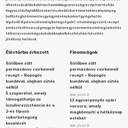
ültetés
vásárlás
kalória
vitamin
Magyarország
recept
tartósítás
fagyasztás
fajták
főzés
kertészkedés
kert
tünetek
ásványianyag
befőzés
gluténmentes
gyógynövény
biokert
gyógyhatás
lépésről lépésre
sütemény
betegségek
C-vitamin
egyszerű recept
emésztés
frissesség
magyar fajta
vegyszermentes
méregtelenítés
télire
vacsora
virágzás
babáknak
elkészítés
házi készítés
jótékony hatások
Éléstárba érkezett
Finomságok
Sütőben sült
Sütőben sült
parmezános csirkemell
parmezános csirkemell
recept – Ropogós
recept – Ropogós
bundával, olajban sütés
bundával, olajban sütés
nélkül
nélkül
5 szuperétel, amely
2026. JÚLIUS 31.
támogathatja az
13 egyserpenyős nyári
inzulinrezisztencia és a
vacsora, amely
2-es típusú
megkönnyíti a hétköznap
cukorbetegség
estéket
kezelését
2026. JÚLIUS 10.