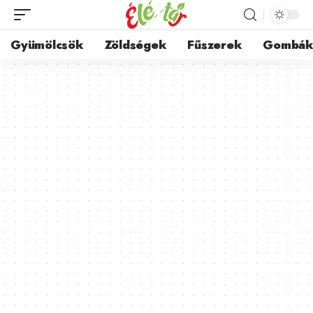
Gyümölcsök
Zöldségek
Fűszerek
Gombá