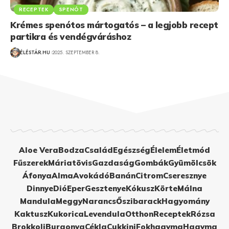
RECEPTEK
SPENÓT
Krémes spenótos mártogatós – a legjobb recept
partikra és vendégváráshoz
ÉLÉSTÁR.HU
2025. SZEPTEMBER 8.
Aloe Vera
Bodza
Család
Egészség
Élelem
Életmód
Fűszerek
Máriatövis
Gazdaság
Gombák
Gyümölcsök
Áfonya
Alma
Avokádó
Banán
Citrom
Cseresznye
Dinnye
Dió
Eper
Gesztenye
Kókusz
Körte
Málna
Mandula
Meggy
Narancs
Őszibarack
Hagyomány
Kaktusz
Kukorica
Levendula
Otthon
Receptek
Rózsa
Brokkoli
Burgonya
Cékla
Cukkini
Fokhagyma
Hagyma