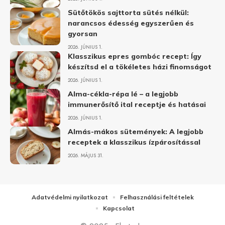
Sütőtökös sajttorta sütés nélkül:
narancsos édesség egyszerűen és
gyorsan
2026. JÚNIUS 1.
Klasszikus epres gombóc recept: Így
készítsd el a tökéletes házi finomságot
2026. JÚNIUS 1.
Alma-cékla-répa lé – a legjobb
immunerősítő ital receptje és hatásai
2026. JÚNIUS 1.
Almás-mákos sütemények: A legjobb
receptek a klasszikus ízpárosítással
2026. MÁJUS 31.
Adatvédelmi nyilatkozat
Felhasználási feltételek
Kapcsolat