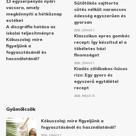
13 egyserpenyős nyári
Sütőtökös sajttorta
vacsora, amely
sütés nélkül: narancsos
megkönnyíti a hétköznap
édesség egyszerűen és
estéket
gyorsan
A diszgráfia hatása az
2026. JÚNIUS 1.
iskolai teljesítményre
Klasszikus epres gombóc
Kókuszolaj: mire
recept: Így készítsd el a
figyeljünk a
tökéletes házi
fogyasztásánál és
finomságot
használatánál?
2026. JÚNIUS 1.
Kiadós zöldbabos-húsos
rizs: Egy gyors és
egyszerű egytálétel
recept
2026. MÁJUS 31.
Gyümölcsök
Kókuszolaj: mire figyeljünk a
fogyasztásánál és használatánál?
2026. JÚNIUS 1.