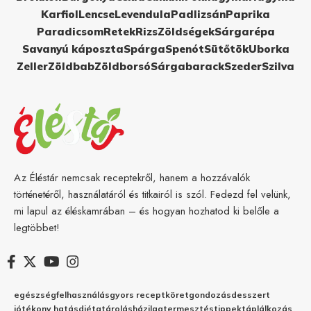
Karfiol
Lencse
Levendula
Padlizsán
Paprika
Paradicsom
Retek
Rizs
Zöldségek
Sárgarépa
Savanyú káposzta
Spárga
Spenót
Sütőtök
Uborka
Zeller
Zöldbab
Zöldborsó
Sárgabarack
Szeder
Szilva
Az Éléstár nemcsak receptekről, hanem a hozzávalók
történetéről, használatáról és titkairól is szól. Fedezd fel velünk,
mi lapul az éléskamrában – és hogyan hozhatod ki belőle a
legtöbbet!
egészség
felhasználás
gyors recept
köret
gondozás
desszert
jótékony hatás
diéta
tárolás
házilag
termesztés
tippek
táplálkozás