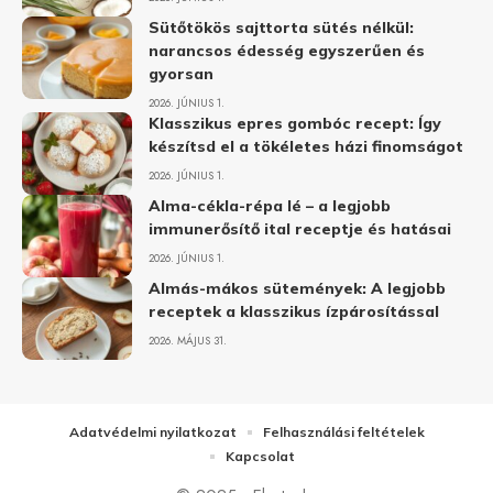
Sütőtökös sajttorta sütés nélkül:
narancsos édesség egyszerűen és
gyorsan
2026. JÚNIUS 1.
Klasszikus epres gombóc recept: Így
készítsd el a tökéletes házi finomságot
2026. JÚNIUS 1.
Alma-cékla-répa lé – a legjobb
immunerősítő ital receptje és hatásai
2026. JÚNIUS 1.
Almás-mákos sütemények: A legjobb
receptek a klasszikus ízpárosítással
2026. MÁJUS 31.
Adatvédelmi nyilatkozat
Felhasználási feltételek
Kapcsolat