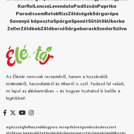
Karfiol
Lencse
Levendula
Padlizsán
Paprika
Paradicsom
Retek
Rizs
Zöldségek
Sárgarépa
Savanyú káposzta
Spárga
Spenót
Sütőtök
Uborka
Zeller
Zöldbab
Zöldborsó
Sárgabarack
Szeder
Szilva
Az Éléstár nemcsak receptekről, hanem a hozzávalók
történetéről, használatáról és titkairól is szól. Fedezd fel velünk,
mi lapul az éléskamrában – és hogyan hozhatod ki belőle a
legtöbbet!
egészség
felhasználás
gyors recept
köret
gondozás
desszert
jótékony hatás
diéta
tárolás
házilag
termesztés
tippek
táplálkozás