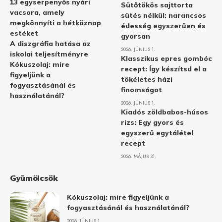
13 egyserpenyős nyári
Sütőtökös sajttorta
vacsora, amely
sütés nélkül: narancsos
megkönnyíti a hétköznap
édesség egyszerűen és
estéket
gyorsan
A diszgráfia hatása az
2026. JÚNIUS 1.
iskolai teljesítményre
Klasszikus epres gombóc
Kókuszolaj: mire
recept: Így készítsd el a
figyeljünk a
tökéletes házi
fogyasztásánál és
finomságot
használatánál?
2026. JÚNIUS 1.
Kiadós zöldbabos-húsos
rizs: Egy gyors és
egyszerű egytálétel
recept
2026. MÁJUS 31.
Gyümölcsök
Kókuszolaj: mire figyeljünk a
fogyasztásánál és használatánál?
2026. JÚNIUS 1.