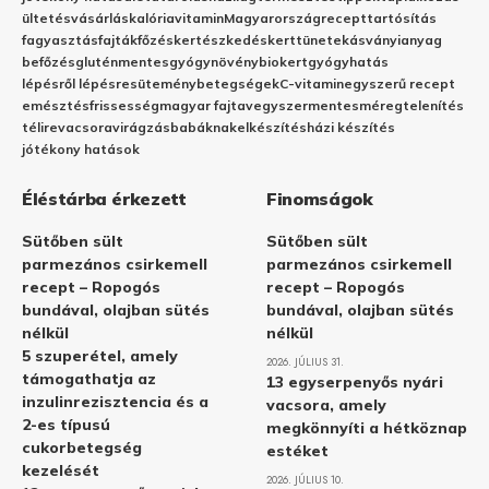
ültetés
vásárlás
kalória
vitamin
Magyarország
recept
tartósítás
fagyasztás
fajták
főzés
kertészkedés
kert
tünetek
ásványianyag
befőzés
gluténmentes
gyógynövény
biokert
gyógyhatás
lépésről lépésre
sütemény
betegségek
C-vitamin
egyszerű recept
emésztés
frissesség
magyar fajta
vegyszermentes
méregtelenítés
télire
vacsora
virágzás
babáknak
elkészítés
házi készítés
jótékony hatások
Éléstárba érkezett
Finomságok
Sütőben sült
Sütőben sült
parmezános csirkemell
parmezános csirkemell
recept – Ropogós
recept – Ropogós
bundával, olajban sütés
bundával, olajban sütés
nélkül
nélkül
5 szuperétel, amely
2026. JÚLIUS 31.
támogathatja az
13 egyserpenyős nyári
inzulinrezisztencia és a
vacsora, amely
2-es típusú
megkönnyíti a hétköznap
cukorbetegség
estéket
kezelését
2026. JÚLIUS 10.