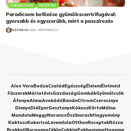
PARADICSOM
RECEPTEK
Paradicsom befőzése gyümölcscentrifugával:
gyorsabb és egyszerűbb, mint a passzírozás
ÉLÉSTÁR.HU
2025. SZEPTEMBER 23.
Aloe Vera
Bodza
Család
Egészség
Élelem
Életmód
Fűszerek
Máriatövis
Gazdaság
Gombák
Gyümölcsök
Áfonya
Alma
Avokádó
Banán
Citrom
Cseresznye
Dinnye
Dió
Eper
Gesztenye
Kókusz
Körte
Málna
Mandula
Meggy
Narancs
Őszibarack
Hagyomány
Kaktusz
Kukorica
Levendula
Otthon
Receptek
Rózsa
Brokkoli
Burgonya
Cékla
Cukkini
Fokhagyma
Hagyma