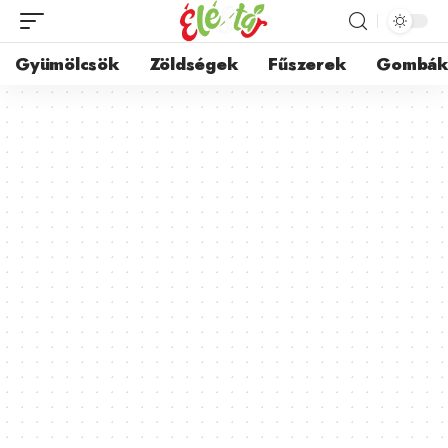
Gyümölcsök
Zöldségek
Fűszerek
Gombá