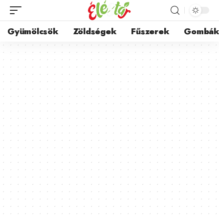
Gyümölcsök
Zöldségek
Fűszerek
Gombá