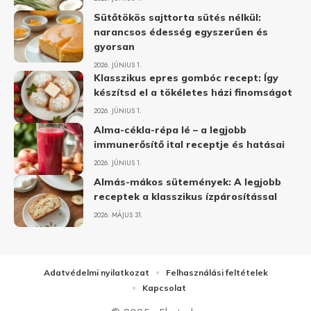
Sütőtökös sajttorta sütés nélkül:
narancsos édesség egyszerűen és
gyorsan
2026. JÚNIUS 1.
Klasszikus epres gombóc recept: Így
készítsd el a tökéletes házi finomságot
2026. JÚNIUS 1.
Alma-cékla-répa lé – a legjobb
immunerősítő ital receptje és hatásai
2026. JÚNIUS 1.
Almás-mákos sütemények: A legjobb
receptek a klasszikus ízpárosítással
2026. MÁJUS 31.
Adatvédelmi nyilatkozat
Felhasználási feltételek
Kapcsolat