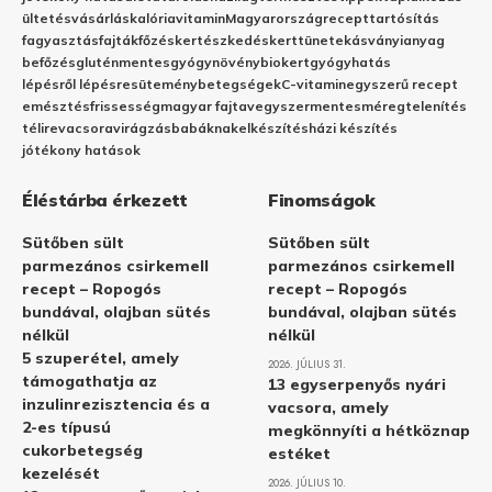
ültetés
vásárlás
kalória
vitamin
Magyarország
recept
tartósítás
fagyasztás
fajták
főzés
kertészkedés
kert
tünetek
ásványianyag
befőzés
gluténmentes
gyógynövény
biokert
gyógyhatás
lépésről lépésre
sütemény
betegségek
C-vitamin
egyszerű recept
emésztés
frissesség
magyar fajta
vegyszermentes
méregtelenítés
télire
vacsora
virágzás
babáknak
elkészítés
házi készítés
jótékony hatások
Éléstárba érkezett
Finomságok
Sütőben sült
Sütőben sült
parmezános csirkemell
parmezános csirkemell
recept – Ropogós
recept – Ropogós
bundával, olajban sütés
bundával, olajban sütés
nélkül
nélkül
5 szuperétel, amely
2026. JÚLIUS 31.
támogathatja az
13 egyserpenyős nyári
inzulinrezisztencia és a
vacsora, amely
2-es típusú
megkönnyíti a hétköznap
cukorbetegség
estéket
kezelését
2026. JÚLIUS 10.