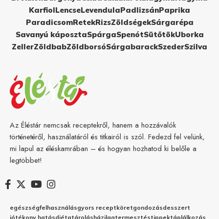
Karfiol
Lencse
Levendula
Padlizsán
Paprika
Paradicsom
Retek
Rizs
Zöldségek
Sárgarépa
Savanyú káposzta
Spárga
Spenót
Sütőtök
Uborka
Zeller
Zöldbab
Zöldborsó
Sárgabarack
Szeder
Szilva
Az Éléstár nemcsak receptekről, hanem a hozzávalók
történetéről, használatáról és titkairól is szól. Fedezd fel velünk,
mi lapul az éléskamrában – és hogyan hozhatod ki belőle a
legtöbbet!
egészség
felhasználás
gyors recept
köret
gondozás
desszert
jótékony hatás
diéta
tárolás
házilag
termesztés
tippek
táplálkozás