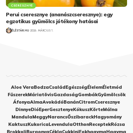
CSERESZNYE
Perui cseresznye (ananászcseresznye): egy
egzotikus gyümölcs jótékony hatásai
ÉLÉSTÁR.HU
2026. MÁRCIUS 1.
Aloe Vera
Bodza
Család
Egészség
Élelem
Életmód
Fűszerek
Máriatövis
Gazdaság
Gombák
Gyümölcsök
Áfonya
Alma
Avokádó
Banán
Citrom
Cseresznye
Dinnye
Dió
Eper
Gesztenye
Kókusz
Körte
Málna
Mandula
Meggy
Narancs
Őszibarack
Hagyomány
Kaktusz
Kukorica
Levendula
Otthon
Receptek
Rózsa
Brokkoli
Burgonya
Cékla
Cukkini
Fokhagyma
Hagyma