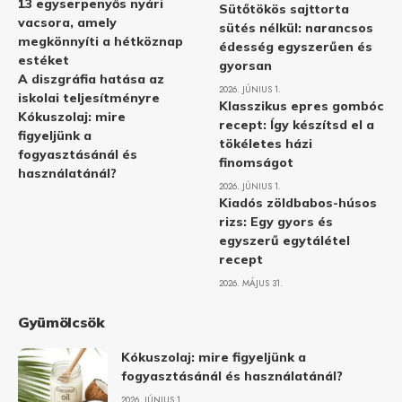
13 egyserpenyős nyári
Sütőtökös sajttorta
vacsora, amely
sütés nélkül: narancsos
megkönnyíti a hétköznap
édesség egyszerűen és
estéket
gyorsan
A diszgráfia hatása az
2026. JÚNIUS 1.
iskolai teljesítményre
Klasszikus epres gombóc
Kókuszolaj: mire
recept: Így készítsd el a
figyeljünk a
tökéletes házi
fogyasztásánál és
finomságot
használatánál?
2026. JÚNIUS 1.
Kiadós zöldbabos-húsos
rizs: Egy gyors és
egyszerű egytálétel
recept
2026. MÁJUS 31.
Gyümölcsök
Kókuszolaj: mire figyeljünk a
fogyasztásánál és használatánál?
2026. JÚNIUS 1.