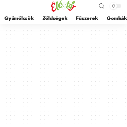
Gyümölcsök
Zöldségek
Fűszerek
Gombá