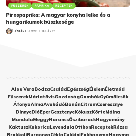
FŰSZEREK
PAPRIKA
RECEPTEK
Pirospaprika: A magyar konyha lelke és a
hungarikumok büszkesége
ÉLÉSTÁR.HU
2026. FEBRUÁR 27.
Aloe Vera
Bodza
Család
Egészség
Élelem
Életmód
Fűszerek
Máriatövis
Gazdaság
Gombák
Gyümölcsök
Áfonya
Alma
Avokádó
Banán
Citrom
Cseresznye
Dinnye
Dió
Eper
Gesztenye
Kókusz
Körte
Málna
Mandula
Meggy
Narancs
Őszibarack
Hagyomány
Kaktusz
Kukorica
Levendula
Otthon
Receptek
Rózsa
Brokkoli
Burgonya
Cékla
Cukkini
Fokhagyma
Hagyma