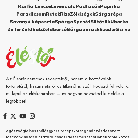
Karfiol
Lencse
Levendula
Padlizsán
Paprika
Paradicsom
Retek
Rizs
Zöldségek
Sárgarépa
Savanyú káposzta
Spárga
Spenót
Sütőtök
Uborka
Zeller
Zöldbab
Zöldborsó
Sárgabarack
Szeder
Szilva
Az Éléstár nemcsak receptekről, hanem a hozzávalók
történetéről, használatáról és titkairól is szól. Fedezd fel velünk,
mi lapul az éléskamrában – és hogyan hozhatod ki belőle a
legtöbbet!
egészség
felhasználás
gyors recept
köret
gondozás
desszert
jótékony hatás
diéta
tárolás
házilag
termesztés
tippek
táplálkozás