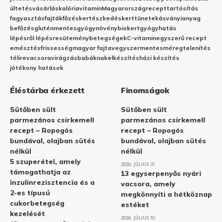
ültetés
vásárlás
kalória
vitamin
Magyarország
recept
tartósítás
fagyasztás
fajták
főzés
kertészkedés
kert
tünetek
ásványianyag
befőzés
gluténmentes
gyógynövény
biokert
gyógyhatás
lépésről lépésre
sütemény
betegségek
C-vitamin
egyszerű recept
emésztés
frissesség
magyar fajta
vegyszermentes
méregtelenítés
télire
vacsora
virágzás
babáknak
elkészítés
házi készítés
jótékony hatások
Éléstárba érkezett
Finomságok
Sütőben sült
Sütőben sült
parmezános csirkemell
parmezános csirkemell
recept – Ropogós
recept – Ropogós
bundával, olajban sütés
bundával, olajban sütés
nélkül
nélkül
5 szuperétel, amely
2026. JÚLIUS 31.
támogathatja az
13 egyserpenyős nyári
inzulinrezisztencia és a
vacsora, amely
2-es típusú
megkönnyíti a hétköznap
cukorbetegség
estéket
kezelését
2026. JÚLIUS 10.