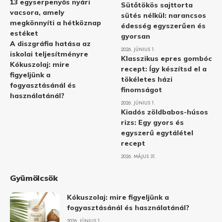
13 egyserpenyős nyári
Sütőtökös sajttorta
vacsora, amely
sütés nélkül: narancsos
megkönnyíti a hétköznap
édesség egyszerűen és
estéket
gyorsan
A diszgráfia hatása az
2026. JÚNIUS 1.
iskolai teljesítményre
Klasszikus epres gombóc
Kókuszolaj: mire
recept: Így készítsd el a
figyeljünk a
tökéletes házi
fogyasztásánál és
finomságot
használatánál?
2026. JÚNIUS 1.
Kiadós zöldbabos-húsos
rizs: Egy gyors és
egyszerű egytálétel
recept
2026. MÁJUS 31.
Gyümölcsök
Kókuszolaj: mire figyeljünk a
fogyasztásánál és használatánál?
2026. JÚNIUS 1.