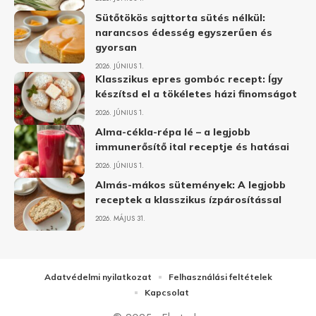
Sütőtökös sajttorta sütés nélkül:
narancsos édesség egyszerűen és
gyorsan
2026. JÚNIUS 1.
Klasszikus epres gombóc recept: Így
készítsd el a tökéletes házi finomságot
2026. JÚNIUS 1.
Alma-cékla-répa lé – a legjobb
immunerősítő ital receptje és hatásai
2026. JÚNIUS 1.
Almás-mákos sütemények: A legjobb
receptek a klasszikus ízpárosítással
2026. MÁJUS 31.
Adatvédelmi nyilatkozat
Felhasználási feltételek
Kapcsolat