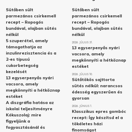
Sütőben sült
Sütőben sült
parmezános csirkemell
parmezános csirkemell
recept – Ropogós
recept – Ropogós
bundával, olajban sütés
bundával, olajban sütés
nélkül
nélkül
5 szuperétel, amely
2026. JÚLIUS 31.
támogathatja az
13 egyserpenyős nyári
inzulinrezisztencia és a
vacsora, amely
2-es típusú
megkönnyíti a hétköznap
cukorbetegség
estéket
kezelését
2026. JÚLIUS 10.
13 egyserpenyős nyári
Sütőtökös sajttorta
vacsora, amely
sütés nélkül: narancsos
megkönnyíti a hétköznap
édesség egyszerűen és
estéket
gyorsan
A diszgráfia hatása az
2026. JÚNIUS 1.
iskolai teljesítményre
Klasszikus epres gombóc
Kókuszolaj: mire
recept: Így készítsd el a
figyeljünk a
tökéletes házi
fogyasztásánál és
finomságot