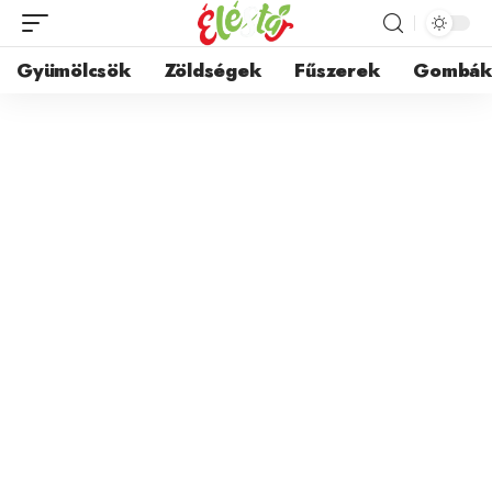
Gyümölcsök
Zöldségek
Fűszerek
Gombá