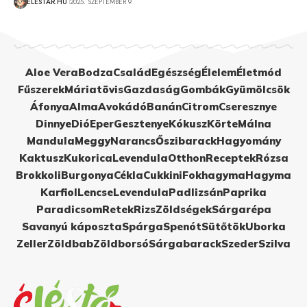
ÉLÉSTÁR.HU
2025. SZEPTEMBER 9.
Aloe Vera
Bodza
Család
Egészség
Élelem
Életmód
Fűszerek
Máriatövis
Gazdaság
Gombák
Gyümölcsök
Áfonya
Alma
Avokádó
Banán
Citrom
Cseresznye
Dinnye
Dió
Eper
Gesztenye
Kókusz
Körte
Málna
Mandula
Meggy
Narancs
Őszibarack
Hagyomány
Kaktusz
Kukorica
Levendula
Otthon
Receptek
Rózsa
Brokkoli
Burgonya
Cékla
Cukkini
Fokhagyma
Hagyma
Karfiol
Lencse
Levendula
Padlizsán
Paprika
Paradicsom
Retek
Rizs
Zöldségek
Sárgarépa
Savanyú káposzta
Spárga
Spenót
Sütőtök
Uborka
Zeller
Zöldbab
Zöldborsó
Sárgabarack
Szeder
Szilva