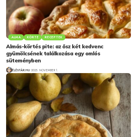
ALMA
KÖRTE
RECEPTEK
Almás-körtés pite: az ősz két kedvenc
gyümölcsének találkozása egy omlós
süteményben
ÉLÉSTÁR.HU
2025. NOVEMBER 1.