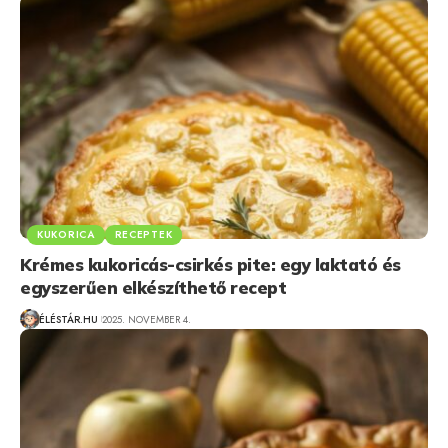
KUKORICA
RECEPTEK
Krémes kukoricás-csirkés pite: egy laktató és
egyszerűen elkészíthető recept
ÉLÉSTÁR.HU
2025. NOVEMBER 4.