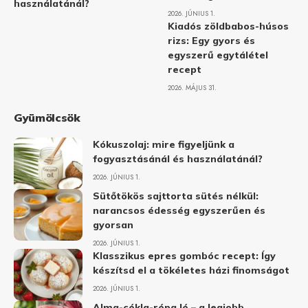
használatánál?
2026. JÚNIUS 1.
Kiadós zöldbabos-húsos
rizs: Egy gyors és
egyszerű egytálétel
recept
2026. MÁJUS 31.
Gyümölcsök
Kókuszolaj: mire figyeljünk a
fogyasztásánál és használatánál?
2026. JÚNIUS 1.
Sütőtökös sajttorta sütés nélkül:
narancsos édesség egyszerűen és
gyorsan
2026. JÚNIUS 1.
Klasszikus epres gombóc recept: Így
készítsd el a tökéletes házi finomságot
2026. JÚNIUS 1.
Alma-cékla-répa lé – a legjobb