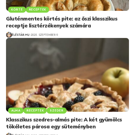
KÖRTE
RECEPTEK
Gluténmentes körtés pite: az őszi klasszikus
receptje lisztérzékenyek számára
ÉLÉSTÁR.HU
2025. SZEPTEMBER 9.
ALMA
RECEPTEK
SZEDER
Klasszikus szedres-almás pite: A két gyümölcs
tökéletes párosa egy süteményben