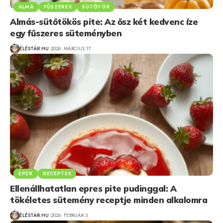
ALMA
FŰSZEREK
SÜTŐTÖK
Almás-sütőtökös pite: Az ősz két kedvenc íze
egy fűszeres süteményben
ÉLÉSTÁR.HU
2026. MÁRCIUS 17.
EPER
RECEPTEK
Ellenállhatatlan epres pite pudinggal: A
tökéletes sütemény receptje minden alkalomra
ÉLÉSTÁR.HU
2026. FEBRUÁR 3.