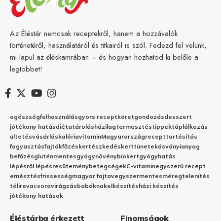
Az Éléstár nemcsak receptekről, hanem a hozzávalók
történetéről, használatáról és titkairól is szól. Fedezd fel velünk,
mi lapul az éléskamrában – és hogyan hozhatod ki belőle a
legtöbbet!
egészség
felhasználás
gyors recept
köret
gondozás
desszert
jótékony hatás
diéta
tárolás
házilag
termesztés
tippek
táplálkozás
ültetés
vásárlás
kalória
vitamin
Magyarország
recept
tartósítás
fagyasztás
fajták
főzés
kertészkedés
kert
tünetek
ásványianyag
befőzés
gluténmentes
gyógynövény
biokert
gyógyhatás
lépésről lépésre
sütemény
betegségek
C-vitamin
egyszerű recept
emésztés
frissesség
magyar fajta
vegyszermentes
méregtelenítés
télire
vacsora
virágzás
babáknak
elkészítés
házi készítés
jótékony hatások
Éléstárba érkezett
Finomságok