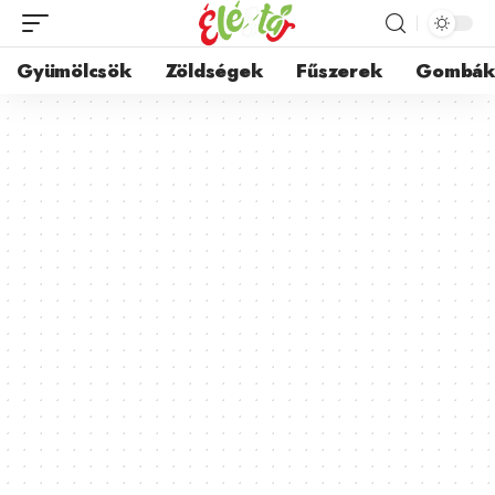
Gyümölcsök
Zöldségek
Fűszerek
Gombá