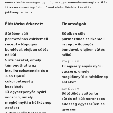
emésztés
frissesség
magyar fajta
vegyszermentes
méregtelenítés
télire
vacsora
virágzás
babáknak
elkészítés
házi készítés
jótékony hatások
Éléstárba érkezett
Finomságok
Sütőben sült
Sütőben sült
parmezános csirkemell
parmezános csirkemell
recept – Ropogós
recept – Ropogós
bundával, olajban sütés
bundával, olajban sütés
nélkül
nélkül
5 szuperétel, amely
2026. JÚLIUS 31.
támogathatja az
13 egyserpenyős nyári
inzulinrezisztencia és a
vacsora, amely
2-es típusú
megkönnyíti a hétköznap
cukorbetegség
estéket
kezelését
2026. JÚLIUS 10.
13 egyserpenyős nyári
Sütőtökös sajttorta
vacsora, amely
sütés nélkül: narancsos
megkönnyíti a hétköznap
édesség egyszerűen és
estéket
gyorsan