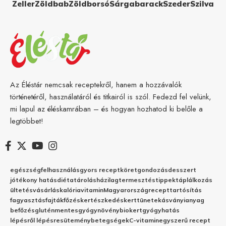
Zeller
Zöldbab
Zöldborsó
Sárgabarack
Szeder
Szilva
Az Éléstár nemcsak receptekről, hanem a hozzávalók
történetéről, használatáról és titkairól is szól. Fedezd fel velünk,
mi lapul az éléskamrában – és hogyan hozhatod ki belőle a
legtöbbet!
egészség
felhasználás
gyors recept
köret
gondozás
desszert
jótékony hatás
diéta
tárolás
házilag
termesztés
tippek
táplálkozás
ültetés
vásárlás
kalória
vitamin
Magyarország
recept
tartósítás
fagyasztás
fajták
főzés
kertészkedés
kert
tünetek
ásványianyag
befőzés
gluténmentes
gyógynövény
biokert
gyógyhatás
lépésről lépésre
sütemény
betegségek
C-vitamin
egyszerű recept