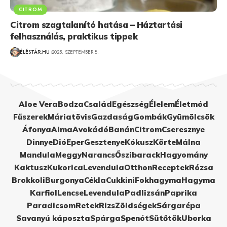
CITROM
Citrom szagtalanító hatása – Háztartási
felhasználás, praktikus tippek
ÉLÉSTÁR.HU
2025. SZEPTEMBER 8.
Aloe Vera
Bodza
Család
Egészség
Élelem
Életmód
Fűszerek
Máriatövis
Gazdaság
Gombák
Gyümölcsök
Áfonya
Alma
Avokádó
Banán
Citrom
Cseresznye
Dinnye
Dió
Eper
Gesztenye
Kókusz
Körte
Málna
Mandula
Meggy
Narancs
Őszibarack
Hagyomány
Kaktusz
Kukorica
Levendula
Otthon
Receptek
Rózsa
Brokkoli
Burgonya
Cékla
Cukkini
Fokhagyma
Hagyma
Karfiol
Lencse
Levendula
Padlizsán
Paprika
Paradicsom
Retek
Rizs
Zöldségek
Sárgarépa
Savanyú káposzta
Spárga
Spenót
Sütőtök
Uborka