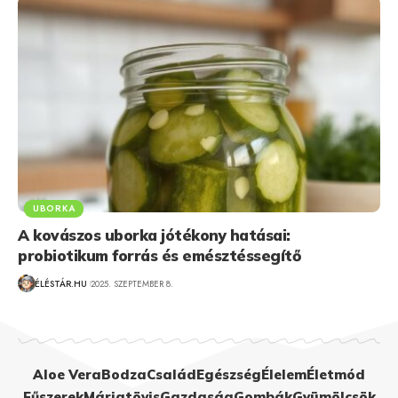
UBORKA
A kovászos uborka jótékony hatásai:
probiotikum forrás és emésztéssegítő
ÉLÉSTÁR.HU
2025. SZEPTEMBER 8.
Aloe Vera
Bodza
Család
Egészség
Élelem
Életmód
Fűszerek
Máriatövis
Gazdaság
Gombák
Gyümölcsök