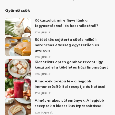
Gyümölcsök
Kókuszolaj: mire figyeljünk a
fogyasztásánál és használatánál?
2026. JÚNIUS 1.
Sütőtökös sajttorta sütés nélkül:
narancsos édesség egyszerűen és
gyorsan
2026. JÚNIUS 1.
Klasszikus epres gombóc recept: Így
készítsd el a tökéletes házi finomságot
2026. JÚNIUS 1.
Alma-cékla-répa lé – a legjobb
immunerősítő ital receptje és hatásai
2026. JÚNIUS 1.
Almás-mákos sütemények: A legjobb
receptek a klasszikus ízpárosítással
2026. MÁJUS 31.