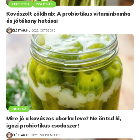
RECEPTEK
ZÖLDBAB
Kovászolt zöldbab: A probiotikus vitaminbomba
és jótékony hatásai
ÉLÉSTÁR.HU
2025. OKTÓBER 8.
UBORKA
Mire jó a kovászos uborka leve? Ne öntsd ki,
igazi probiotikus csodaszer!
ÉLÉSTÁR.HU
2025. SZEPTEMBER 10.