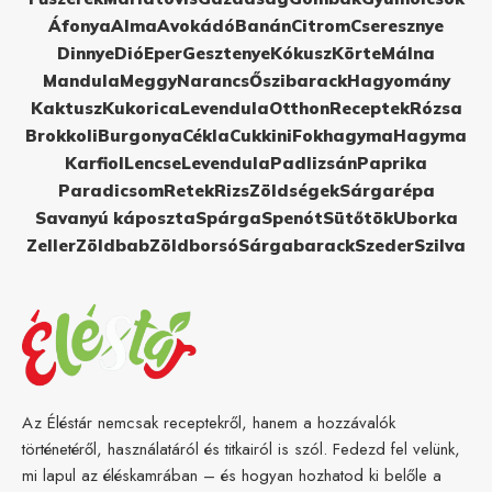
Áfonya
Alma
Avokádó
Banán
Citrom
Cseresznye
Dinnye
Dió
Eper
Gesztenye
Kókusz
Körte
Málna
Mandula
Meggy
Narancs
Őszibarack
Hagyomány
Kaktusz
Kukorica
Levendula
Otthon
Receptek
Rózsa
Brokkoli
Burgonya
Cékla
Cukkini
Fokhagyma
Hagyma
Karfiol
Lencse
Levendula
Padlizsán
Paprika
Paradicsom
Retek
Rizs
Zöldségek
Sárgarépa
Savanyú káposzta
Spárga
Spenót
Sütőtök
Uborka
Zeller
Zöldbab
Zöldborsó
Sárgabarack
Szeder
Szilva
Az Éléstár nemcsak receptekről, hanem a hozzávalók
történetéről, használatáról és titkairól is szól. Fedezd fel velünk,
mi lapul az éléskamrában – és hogyan hozhatod ki belőle a