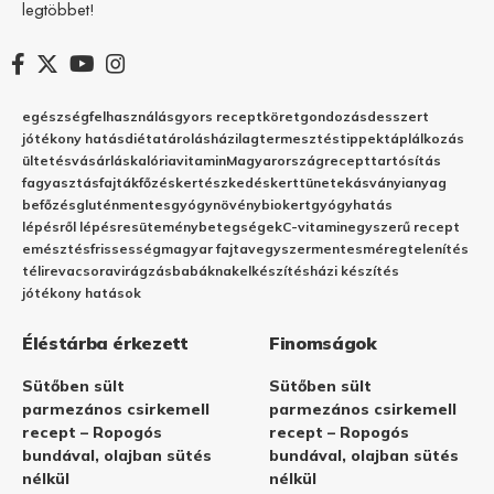
legtöbbet!
egészség
felhasználás
gyors recept
köret
gondozás
desszert
jótékony hatás
diéta
tárolás
házilag
termesztés
tippek
táplálkozás
ültetés
vásárlás
kalória
vitamin
Magyarország
recept
tartósítás
fagyasztás
fajták
főzés
kertészkedés
kert
tünetek
ásványianyag
befőzés
gluténmentes
gyógynövény
biokert
gyógyhatás
lépésről lépésre
sütemény
betegségek
C-vitamin
egyszerű recept
emésztés
frissesség
magyar fajta
vegyszermentes
méregtelenítés
télire
vacsora
virágzás
babáknak
elkészítés
házi készítés
jótékony hatások
Éléstárba érkezett
Finomságok
Sütőben sült
Sütőben sült
parmezános csirkemell
parmezános csirkemell
recept – Ropogós
recept – Ropogós
bundával, olajban sütés
bundával, olajban sütés
nélkül
nélkül