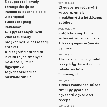
5 szuperétel, amely
2026. JÚLIUS 31.
támogathatja az
13 egyserpenyős nyári
inzulinrezisztencia és a
vacsora, amely
2-es típusú
megkönnyíti a hétköznap
cukorbetegség
estéket
kezelését
2026. JÚLIUS 10.
13 egyserpenyős nyári
Sütőtökös sajttorta
vacsora, amely
sütés nélkül: narancsos
megkönnyíti a hétköznap
édesség egyszerűen és
estéket
gyorsan
A diszgráfia hatása az
2026. JÚNIUS 1.
iskolai teljesítményre
Klasszikus epres gombóc
Kókuszolaj: mire
recept: Így készítsd el a
figyeljünk a
tökéletes házi
fogyasztásánál és
finomságot
használatánál?
2026. JÚNIUS 1.
Kiadós zöldbabos-húsos
rizs: Egy gyors és
egyszerű egytálétel
recept
2026. MÁJUS 31.