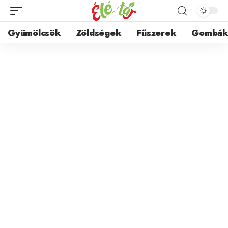
Gyümölcsök
Zöldségek
Fűszerek
Gombá