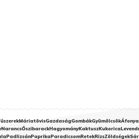
Fűszerek
Máriatövis
Gazdaság
Gombák
Gyümölcsök
Áfonya
y
Narancs
Őszibarack
Hagyomány
Kaktusz
Kukorica
Levend
ula
Padlizsán
Paprika
Paradicsom
Retek
Rizs
Zöldségek
Sár