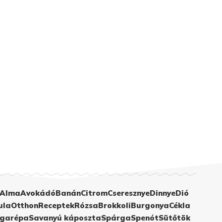
Alma
Avokádó
Banán
Citrom
Cseresznye
Dinnye
Dió
ula
Otthon
Receptek
Rózsa
Brokkoli
Burgonya
Cékla
garépa
Savanyú káposzta
Spárga
Spenót
Sütőtök