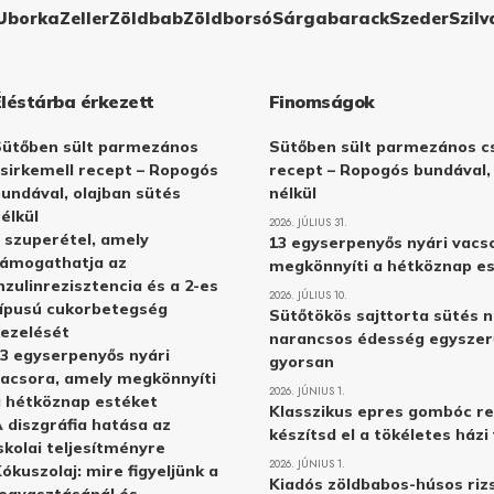
Uborka
Zeller
Zöldbab
Zöldborsó
Sárgabarack
Szeder
Szilv
Éléstárba érkezett
Finomságok
Sütőben sült parmezános
Sütőben sült parmezános cs
sirkemell recept – Ropogós
recept – Ropogós bundával,
undával, olajban sütés
nélkül
élkül
2026. JÚLIUS 31.
 szuperétel, amely
13 egyserpenyős nyári vacs
támogathatja az
megkönnyíti a hétköznap e
nzulinrezisztencia és a 2-es
2026. JÚLIUS 10.
ípusú cukorbetegség
Sütőtökös sajttorta sütés n
ezelését
narancsos édesség egyszer
3 egyserpenyős nyári
gyorsan
acsora, amely megkönnyíti
2026. JÚNIUS 1.
 hétköznap estéket
Klasszikus epres gombóc re
 diszgráfia hatása az
készítsd el a tökéletes ház
skolai teljesítményre
2026. JÚNIUS 1.
ókuszolaj: mire figyeljünk a
Kiadós zöldbabos-húsos rizs
ogyasztásánál és