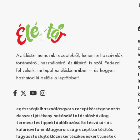
c
b
Az Éléstár nemcsak receptekről, hanem a hozzávalók
n
történetéről, használatáról és titkairól is szól. Fedezd
5
fel velünk, mi lapul az éléskamrában – és hogyan
hozhatod ki belőle a legtöbbet!
i
t
k
1
v
egészség
felhasználás
gyors recept
köret
gondozás
a
desszert
jótékony hatás
diéta
tárolás
házilag
A
termesztés
tippek
táplálkozás
ültetés
vásárlás
i
kalória
vitamin
Magyarország
recept
tartósítás
K
fagyasztás
fajták
főzés
kertészkedés
kert
tünetek
f