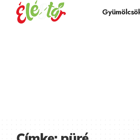
Gyümölcsö
Címke:
püré