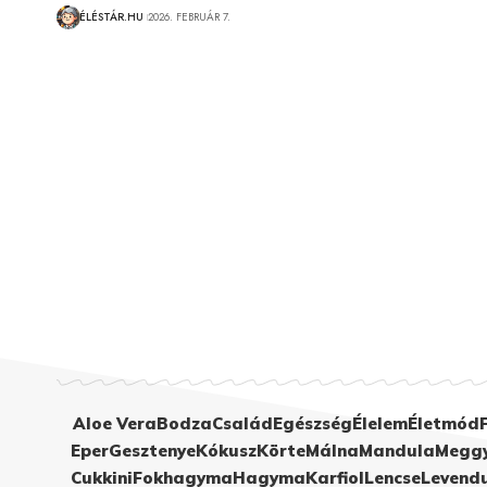
ÉLÉSTÁR.HU
2026. FEBRUÁR 7.
Aloe Vera
Bodza
Család
Egészség
Élelem
Életmód
Eper
Gesztenye
Kókusz
Körte
Málna
Mandula
Megg
Cukkini
Fokhagyma
Hagyma
Karfiol
Lencse
Levend