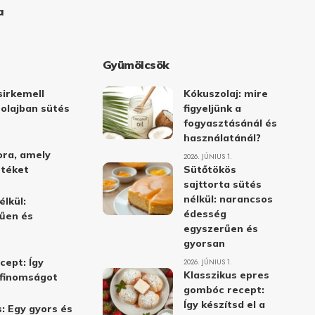
a
Gyümölcsök
irkemell
Kókuszolaj: mire
 olajban sütés
figyeljünk a
fogyasztásánál és
használatánál?
ora, amely
2026. JÚNIUS 1.
stéket
Sütőtökös
sajttorta sütés
nélkül: narancsos
élkül:
édesség
űen és
egyszerűen és
gyorsan
cept: Így
2026. JÚNIUS 1.
Klasszikus epres
i finomságot
gombóc recept:
Így készítsd el a
: Egy gyors és