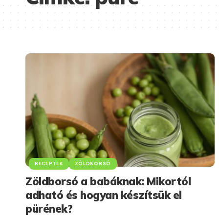
RECEPTEK
ZÖLDBORSÓ
Zöldborsó a babáknak: Mikortól
adható és hogyan készítsük el
pürének?