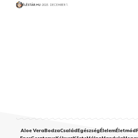
ÉLÉSTÁR.HU
2025. DECEMBER 1.
Aloe Vera
Bodza
Család
Egészség
Élelem
Életmód