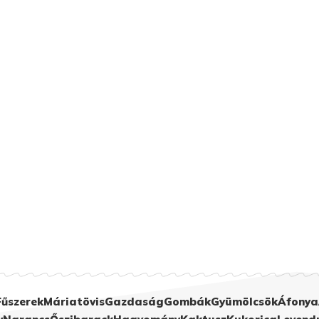
Fűszerek
Máriatövis
Gazdaság
Gombák
Gyümölcsök
Áfonya