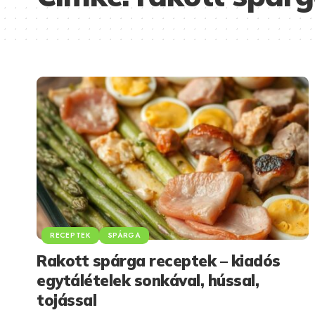
RECEPTEK
SPÁRGA
Rakott spárga receptek – kiadós
egytálételek sonkával, hússal,
tojással