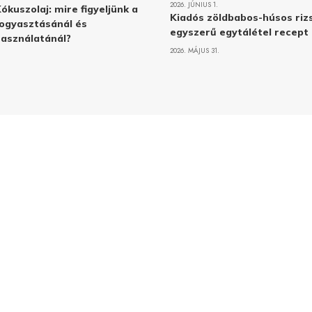
2026. JÚNIUS 1.
ókuszolaj: mire figyeljünk a
Kiadós zöldbabos-húsos rizs
ogyasztásánál és
egyszerű egytálétel recept
asználatánál?
2026. MÁJUS 31.
Adatvé