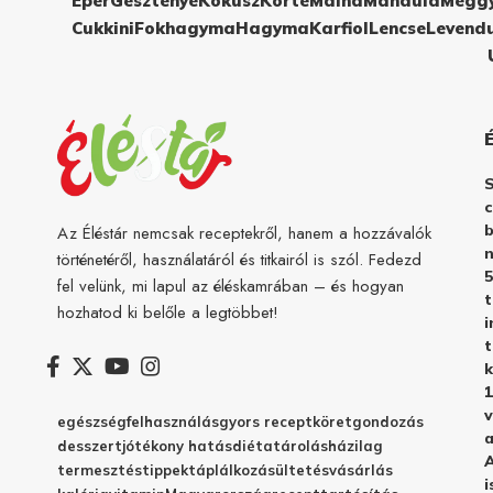
Eper
Gesztenye
Kókusz
Körte
Málna
Mandula
Megg
Cukkini
Fokhagyma
Hagyma
Karfiol
Lencse
Levend
c
b
Az Éléstár nemcsak receptekről, hanem a hozzávalók
n
történetéről, használatáról és titkairól is szól. Fedezd
5
fel velünk, mi lapul az éléskamrában – és hogyan
hozhatod ki belőle a legtöbbet!
i
t
k
1
v
egészség
felhasználás
gyors recept
köret
gondozás
a
desszert
jótékony hatás
diéta
tárolás
házilag
A
termesztés
tippek
táplálkozás
ültetés
vásárlás
i