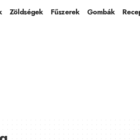
k
Zöldségek
Fűszerek
Gombák
Rece
ga