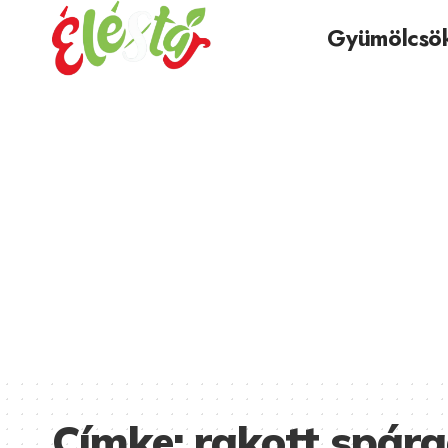
Gyümölcsö
Címke:
rakott spár