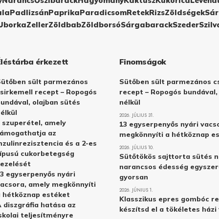
y
Narancs
Őszibarack
Hagyomány
Kaktusz
Kukorica
Levend
ula
Padlizsán
Paprika
Paradicsom
Retek
Rizs
Zöldségek
Sár
Uborka
Zeller
Zöldbab
Zöldborsó
Sárgabarack
Szeder
Szilv
Éléstárba érkezett
Finomságok
Sütőben sült parmezános
Sütőben sült parmezános cs
sirkemell recept – Ropogós
recept – Ropogós bundával,
undával, olajban sütés
nélkül
élkül
2026. JÚLIUS 31.
 szuperétel, amely
13 egyserpenyős nyári vacs
támogathatja az
megkönnyíti a hétköznap e
nzulinrezisztencia és a 2-es
2026. JÚLIUS 10.
ípusú cukorbetegség
Sütőtökös sajttorta sütés n
ezelését
narancsos édesség egyszer
3 egyserpenyős nyári
gyorsan
acsora, amely megkönnyíti
2026. JÚNIUS 1.
 hétköznap estéket
Klasszikus epres gombóc re
 diszgráfia hatása az
készítsd el a tökéletes ház
skolai teljesítményre