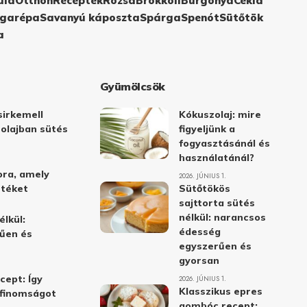
ula
Otthon
Receptek
Rózsa
Brokkoli
Burgonya
Cékla
garépa
Savanyú káposzta
Spárga
Spenót
Sütőtök
a
Gyümölcsök
irkemell
Kókuszolaj: mire
 olajban sütés
figyeljünk a
fogyasztásánál és
használatánál?
ora, amely
2026. JÚNIUS 1.
stéket
Sütőtökös
sajttorta sütés
nélkül: narancsos
élkül:
édesség
űen és
egyszerűen és
gyorsan
cept: Így
2026. JÚNIUS 1.
Klasszikus epres
i finomságot
gombóc recept: