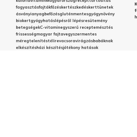
kalória
vitamin
Magyarország
recept
tartósítás
K
fagyasztás
fajták
főzés
kertészkedés
kert
tünetek
f
ásványianyag
befőzés
gluténmentes
gyógynövény
h
biokert
gyógyhatás
lépésről lépésre
sütemény
betegségek
C-vitamin
egyszerű recept
emésztés
frissesség
magyar fajta
vegyszermentes
méregtelenítés
télire
vacsora
virágzás
babáknak
elkészítés
házi készítés
jótékony hatások
© 2025 - Elestar.hu