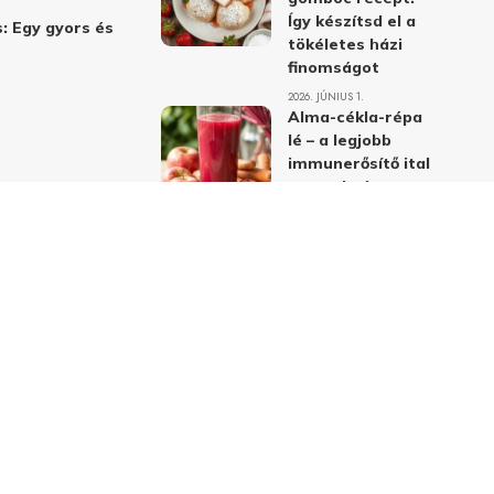
Így készítsd el a
: Egy gyors és
tökéletes házi
finomságot
2026. JÚNIUS 1.
Alma-cékla-répa
lé – a legjobb
immunerősítő ital
receptje és
hatásai
2026. JÚNIUS 1.
Almás-mákos
sütemények: A
legjobb receptek
a klasszikus
ízpárosítással
2026. MÁJUS 31.
delmi nyilatkozat
Felhasználási feltételek
Kapcsolat