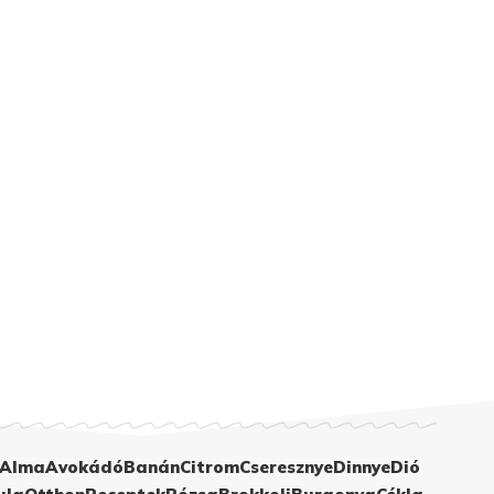
Alma
Avokádó
Banán
Citrom
Cseresznye
Dinnye
Dió