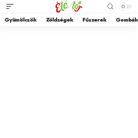
Gyümölcsök
Zöldségek
Fűszerek
Gombá