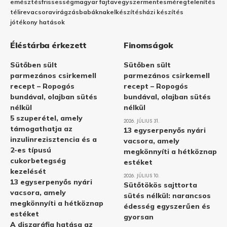
emésztés
frissesség
magyar fajta
vegyszermentes
méregtelenítés
télire
vacsora
virágzás
babáknak
elkészítés
házi készítés
jótékony hatások
Éléstárba érkezett
Finomságok
Sütőben sült
Sütőben sült
parmezános csirkemell
parmezános csirkemell
recept – Ropogós
recept – Ropogós
bundával, olajban sütés
bundával, olajban sütés
nélkül
nélkül
5 szuperétel, amely
2026. JÚLIUS 31.
támogathatja az
13 egyserpenyős nyári
inzulinrezisztencia és a
vacsora, amely
2-es típusú
megkönnyíti a hétköznap
cukorbetegség
estéket
kezelését
2026. JÚLIUS 10.
13 egyserpenyős nyári
Sütőtökös sajttorta
vacsora, amely
sütés nélkül: narancsos
megkönnyíti a hétköznap
édesség egyszerűen és
estéket
gyorsan
A diszgráfia hatása az