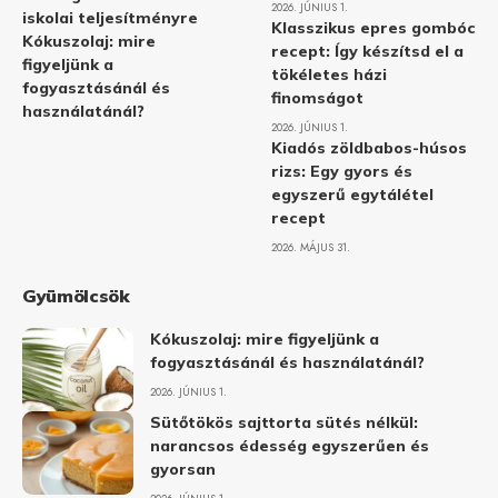
2026. JÚNIUS 1.
iskolai teljesítményre
Klasszikus epres gombóc
Kókuszolaj: mire
recept: Így készítsd el a
figyeljünk a
tökéletes házi
fogyasztásánál és
finomságot
használatánál?
2026. JÚNIUS 1.
Kiadós zöldbabos-húsos
rizs: Egy gyors és
egyszerű egytálétel
recept
2026. MÁJUS 31.
Gyümölcsök
Kókuszolaj: mire figyeljünk a
fogyasztásánál és használatánál?
2026. JÚNIUS 1.
Sütőtökös sajttorta sütés nélkül:
narancsos édesség egyszerűen és
gyorsan