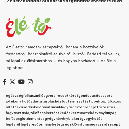
Zeller
Zöldbab
Zöldborsó
Sárgabarack
Szeder
Szilva
Az Éléstár nemcsak receptekről, hanem a hozzávalók
történetéről, használatáról és titkairól is szól. Fedezd fel velünk,
mi lapul az éléskamrában – és hogyan hozhatod ki belőle a
legtöbbet!
egészség
felhasználás
gyors recept
köret
gondozás
desszert
jótékony hatás
diéta
tárolás
házilag
termesztés
tippek
táplálkozás
ültetés
vásárlás
kalória
vitamin
Magyarország
recept
tartósítás
fagyasztás
fajták
főzés
kertészkedés
kert
tünetek
ásványianyag
befőzés
gluténmentes
gyógynövény
biokert
gyógyhatás
lépésről lépésre
sütemény
betegségek
C-vitamin
egyszerű recept