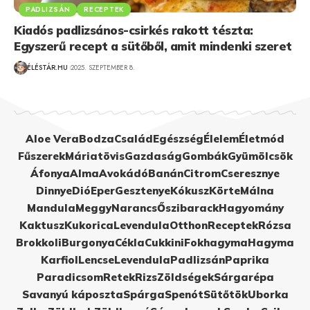
PADLIZSÁN
RECEPTEK
Kiadós padlizsános-csirkés rakott tészta:
Egyszerű recept a sütőből, amit mindenki szeret
ÉLÉSTÁR.HU
2025. SZEPTEMBER 8.
Aloe Vera
Bodza
Család
Egészség
Élelem
Életmód
Fűszerek
Máriatövis
Gazdaság
Gombák
Gyümölcsök
Áfonya
Alma
Avokádó
Banán
Citrom
Cseresznye
Dinnye
Dió
Eper
Gesztenye
Kókusz
Körte
Málna
Mandula
Meggy
Narancs
Őszibarack
Hagyomány
Kaktusz
Kukorica
Levendula
Otthon
Receptek
Rózsa
Brokkoli
Burgonya
Cékla
Cukkini
Fokhagyma
Hagyma
Karfiol
Lencse
Levendula
Padlizsán
Paprika
Paradicsom
Retek
Rizs
Zöldségek
Sárgarépa
Savanyú káposzta
Spárga
Spenót
Sütőtök
Uborka