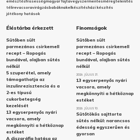
emésztés
frissesség
magyar fajta
vegyszermentes
méregtelenítés
télire
vacsora
virágzás
babáknak
elkészítés
házi készítés
jótékony hatások
Éléstárba érkezett
Finomságok
Sütőben sült
Sütőben sült
parmezános csirkemell
parmezános csirkemell
recept – Ropogós
recept – Ropogós
bundával, olajban sütés
bundával, olajban sütés
nélkül
nélkül
5 szuperétel, amely
2026. JÚLIUS 31.
támogathatja az
13 egyserpenyős nyári
inzulinrezisztencia és a
vacsora, amely
2-es típusú
megkönnyíti a hétköznap
cukorbetegség
estéket
kezelését
2026. JÚLIUS 10.
13 egyserpenyős nyári
Sütőtökös sajttorta
vacsora, amely
sütés nélkül: narancsos
megkönnyíti a hétköznap
édesség egyszerűen és
estéket
gyorsan
A diszgráfia hatása az