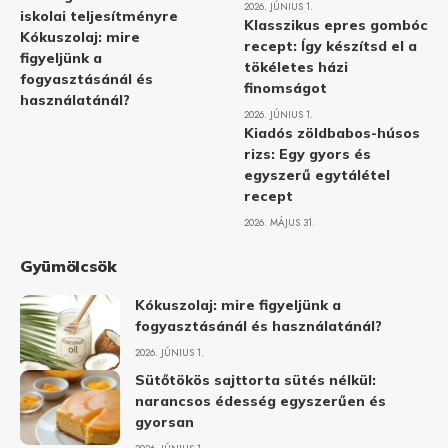
2026. JÚNIUS 1.
iskolai teljesítményre
Klasszikus epres gombóc
Kókuszolaj: mire
recept: Így készítsd el a
figyeljünk a
tökéletes házi
fogyasztásánál és
finomságot
használatánál?
2026. JÚNIUS 1.
Kiadós zöldbabos-húsos
rizs: Egy gyors és
egyszerű egytálétel
recept
2026. MÁJUS 31.
Gyümölcsök
Kókuszolaj: mire figyeljünk a
fogyasztásánál és használatánál?
2026. JÚNIUS 1.
Sütőtökös sajttorta sütés nélkül:
narancsos édesség egyszerűen és
gyorsan