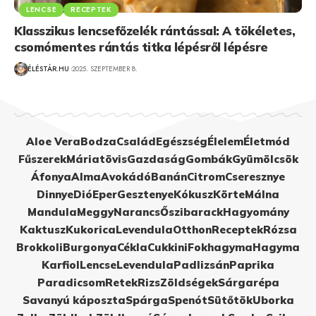
LENCSE
RECEPTEK
Klasszikus lencsefőzelék rántással: A tökéletes,
csomómentes rántás titka lépésről lépésre
ÉLÉSTÁR.HU
2025. SZEPTEMBER 8.
Aloe Vera
Bodza
Család
Egészség
Élelem
Életmód
Fűszerek
Máriatövis
Gazdaság
Gombák
Gyümölcsök
Áfonya
Alma
Avokádó
Banán
Citrom
Cseresznye
Dinnye
Dió
Eper
Gesztenye
Kókusz
Körte
Málna
Mandula
Meggy
Narancs
Őszibarack
Hagyomány
Kaktusz
Kukorica
Levendula
Otthon
Receptek
Rózsa
Brokkoli
Burgonya
Cékla
Cukkini
Fokhagyma
Hagyma
Karfiol
Lencse
Levendula
Padlizsán
Paprika
Paradicsom
Retek
Rizs
Zöldségek
Sárgarépa
Savanyú káposzta
Spárga
Spenót
Sütőtök
Uborka