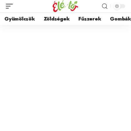
Gyümölcsök
Zöldségek
Fűszerek
Gombá