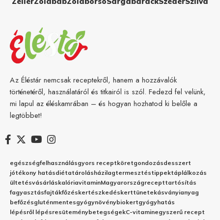
Zeller
Zöldbab
Zöldborsó
Sárgabarack
Szeder
Szilva
Az Éléstár nemcsak receptekről, hanem a hozzávalók
történetéről, használatáról és titkairól is szól. Fedezd fel velünk,
mi lapul az éléskamrában – és hogyan hozhatod ki belőle a
legtöbbet!
egészség
felhasználás
gyors recept
köret
gondozás
desszert
jótékony hatás
diéta
tárolás
házilag
termesztés
tippek
táplálkozás
ültetés
vásárlás
kalória
vitamin
Magyarország
recept
tartósítás
fagyasztás
fajták
főzés
kertészkedés
kert
tünetek
ásványianyag
befőzés
gluténmentes
gyógynövény
biokert
gyógyhatás
lépésről lépésre
sütemény
betegségek
C-vitamin
egyszerű recept