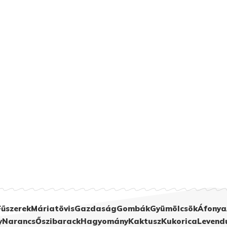
Fűszerek
Máriatövis
Gazdaság
Gombák
Gyümölcsök
Áfonya
y
Narancs
Őszibarack
Hagyomány
Kaktusz
Kukorica
Levend