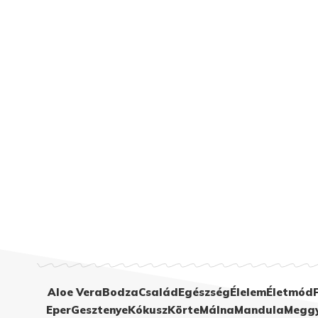
Aloe Vera
Bodza
Család
Egészség
Élelem
Életmód
Eper
Gesztenye
Kókusz
Körte
Málna
Mandula
Megg