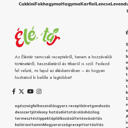
Cukkini
Fokhagyma
Hagyma
Karfiol
Lencse
Levend
c
b
Az Éléstár nemcsak receptekről, hanem a hozzávalók
n
történetéről, használatáról és titkairól is szól. Fedezd
5
fel velünk, mi lapul az éléskamrában – és hogyan
hozhatod ki belőle a legtöbbet!
i
t
k
1
v
egészség
felhasználás
gyors recept
köret
gondozás
a
desszert
jótékony hatás
diéta
tárolás
házilag
A
termesztés
tippek
táplálkozás
ültetés
vásárlás
i
kalória
vitamin
Magyarország
recept
tartósítás