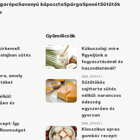
garépa
Savanyú káposzta
Spárga
Spenót
Sütőtök
a
Gyümölcsök
irkemell
Kókuszolaj: mire
 olajban sütés
figyeljünk a
fogyasztásánál és
használatánál?
ora, amely
2026. JÚNIUS 1.
stéket
Sütőtökös
sajttorta sütés
nélkül: narancsos
élkül:
édesség
űen és
egyszerűen és
gyorsan
cept: Így
2026. JÚNIUS 1.
Klasszikus epres
i finomságot
gombóc recept: