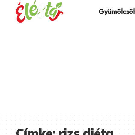
Gyümölcsö
Címke:
rizs diéta