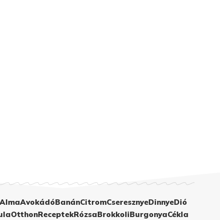
Alma
Avokádó
Banán
Citrom
Cseresznye
Dinnye
Dió
ula
Otthon
Receptek
Rózsa
Brokkoli
Burgonya
Cékla