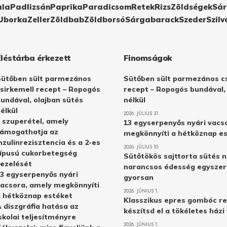
ula
Padlizsán
Paprika
Paradicsom
Retek
Rizs
Zöldségek
Sár
Uborka
Zeller
Zöldbab
Zöldborsó
Sárgabarack
Szeder
Szilv
Éléstárba érkezett
Finomságok
Sütőben sült parmezános
Sütőben sült parmezános cs
sirkemell recept – Ropogós
recept – Ropogós bundával,
undával, olajban sütés
nélkül
élkül
2026. JÚLIUS 31.
 szuperétel, amely
13 egyserpenyős nyári vacs
támogathatja az
megkönnyíti a hétköznap e
nzulinrezisztencia és a 2-es
2026. JÚLIUS 10.
ípusú cukorbetegség
Sütőtökös sajttorta sütés n
ezelését
narancsos édesség egyszer
3 egyserpenyős nyári
gyorsan
acsora, amely megkönnyíti
2026. JÚNIUS 1.
 hétköznap estéket
Klasszikus epres gombóc re
 diszgráfia hatása az
készítsd el a tökéletes ház
skolai teljesítményre
2026. JÚNIUS 1.