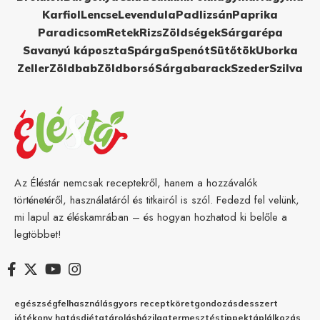
Karfiol
Lencse
Levendula
Padlizsán
Paprika
Paradicsom
Retek
Rizs
Zöldségek
Sárgarépa
Savanyú káposzta
Spárga
Spenót
Sütőtök
Uborka
Zeller
Zöldbab
Zöldborsó
Sárgabarack
Szeder
Szilva
Az Éléstár nemcsak receptekről, hanem a hozzávalók
történetéről, használatáról és titkairól is szól. Fedezd fel velünk,
mi lapul az éléskamrában – és hogyan hozhatod ki belőle a
legtöbbet!
egészség
felhasználás
gyors recept
köret
gondozás
desszert
jótékony hatás
diéta
tárolás
házilag
termesztés
tippek
táplálkozás