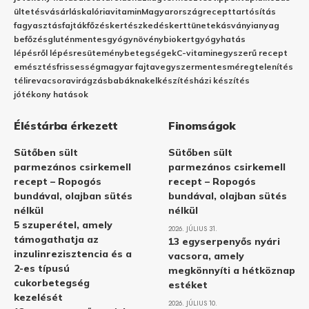
ültetés
vásárlás
kalória
vitamin
Magyarország
recept
tartósítás
fagyasztás
fajták
főzés
kertészkedés
kert
tünetek
ásványianyag
befőzés
gluténmentes
gyógynövény
biokert
gyógyhatás
lépésről lépésre
sütemény
betegségek
C-vitamin
egyszerű recept
emésztés
frissesség
magyar fajta
vegyszermentes
méregtelenítés
télire
vacsora
virágzás
babáknak
elkészítés
házi készítés
jótékony hatások
Éléstárba érkezett
Finomságok
Sütőben sült
Sütőben sült
parmezános csirkemell
parmezános csirkemell
recept – Ropogós
recept – Ropogós
bundával, olajban sütés
bundával, olajban sütés
nélkül
nélkül
5 szuperétel, amely
2026. JÚLIUS 31.
támogathatja az
13 egyserpenyős nyári
inzulinrezisztencia és a
vacsora, amely
2-es típusú
megkönnyíti a hétköznap
cukorbetegség
estéket
kezelését
2026. JÚLIUS 10.