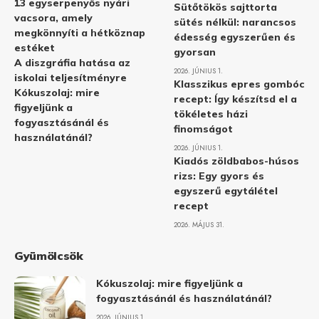
13 egyserpenyős nyári
Sütőtökös sajttorta
vacsora, amely
sütés nélkül: narancsos
megkönnyíti a hétköznap
édesség egyszerűen és
estéket
gyorsan
A diszgráfia hatása az
2026. JÚNIUS 1.
iskolai teljesítményre
Klasszikus epres gombóc
Kókuszolaj: mire
recept: Így készítsd el a
figyeljünk a
tökéletes házi
fogyasztásánál és
finomságot
használatánál?
2026. JÚNIUS 1.
Kiadós zöldbabos-húsos
rizs: Egy gyors és
egyszerű egytálétel
recept
2026. MÁJUS 31.
Gyümölcsök
Kókuszolaj: mire figyeljünk a
fogyasztásánál és használatánál?
2026. JÚNIUS 1.