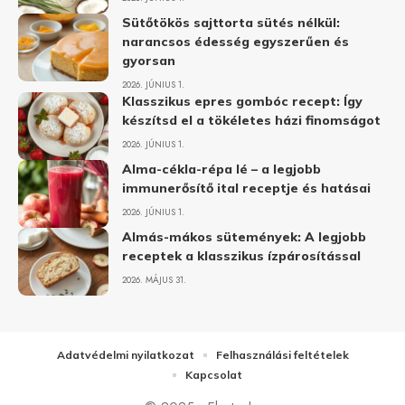
Sütőtökös sajttorta sütés nélkül:
narancsos édesség egyszerűen és
gyorsan
2026. JÚNIUS 1.
Klasszikus epres gombóc recept: Így
készítsd el a tökéletes házi finomságot
2026. JÚNIUS 1.
Alma-cékla-répa lé – a legjobb
immunerősítő ital receptje és hatásai
2026. JÚNIUS 1.
Almás-mákos sütemények: A legjobb
receptek a klasszikus ízpárosítással
2026. MÁJUS 31.
Adatvédelmi nyilatkozat
Felhasználási feltételek
Kapcsolat