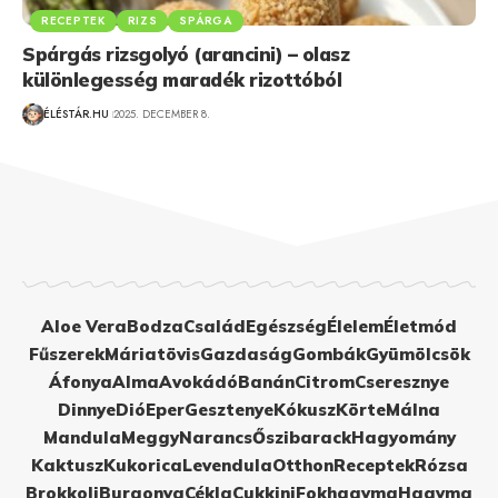
RECEPTEK
RIZS
SPÁRGA
Spárgás rizsgolyó (arancini) – olasz
különlegesség maradék rizottóból
ÉLÉSTÁR.HU
2025. DECEMBER 8.
Aloe Vera
Bodza
Család
Egészség
Élelem
Életmód
Fűszerek
Máriatövis
Gazdaság
Gombák
Gyümölcsök
Áfonya
Alma
Avokádó
Banán
Citrom
Cseresznye
Dinnye
Dió
Eper
Gesztenye
Kókusz
Körte
Málna
Mandula
Meggy
Narancs
Őszibarack
Hagyomány
Kaktusz
Kukorica
Levendula
Otthon
Receptek
Rózsa
Brokkoli
Burgonya
Cékla
Cukkini
Fokhagyma
Hagyma