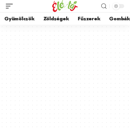
Gyümölcsök
Zöldségek
Fűszerek
Gombá