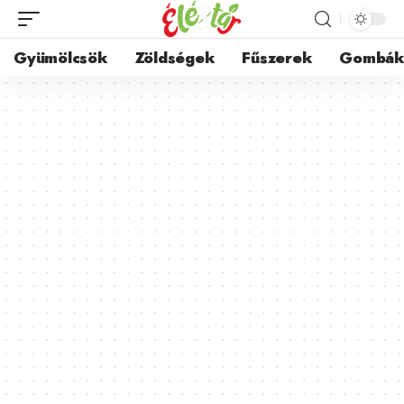
Gyümölcsök
Zöldségek
Fűszerek
Gombá