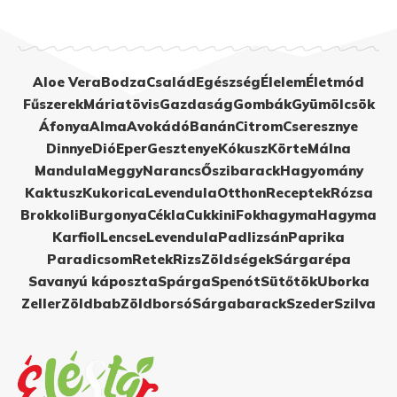
Aloe Vera
Bodza
Család
Egészség
Élelem
Életmód
Fűszerek
Máriatövis
Gazdaság
Gombák
Gyümölcsök
Áfonya
Alma
Avokádó
Banán
Citrom
Cseresznye
Dinnye
Dió
Eper
Gesztenye
Kókusz
Körte
Málna
Mandula
Meggy
Narancs
Őszibarack
Hagyomány
Kaktusz
Kukorica
Levendula
Otthon
Receptek
Rózsa
Brokkoli
Burgonya
Cékla
Cukkini
Fokhagyma
Hagyma
Karfiol
Lencse
Levendula
Padlizsán
Paprika
Paradicsom
Retek
Rizs
Zöldségek
Sárgarépa
Savanyú káposzta
Spárga
Spenót
Sütőtök
Uborka
Zeller
Zöldbab
Zöldborsó
Sárgabarack
Szeder
Szilva