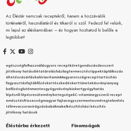
Az Éléstár nemcsak receptekről, hanem a hozzávalók
történetéről, használatáról és titkairól is szól. Fedezd fel velünk,
mi lapul az éléskamrában – és hogyan hozhatod ki belőle a
legtöbbet!
egészség
felhasználás
gyors recept
köret
gondozás
desszert
jótékony hatás
diéta
tárolás
házilag
termesztés
tippek
táplálkozás
ültetés
vásárlás
kalória
vitamin
Magyarország
recept
tartósítás
fagyasztás
fajták
főzés
kertészkedés
kert
tünetek
ásványianyag
befőzés
gluténmentes
gyógynövény
biokert
gyógyhatás
lépésről lépésre
sütemény
betegségek
C-vitamin
egyszerű recept
emésztés
frissesség
magyar fajta
vegyszermentes
méregtelenítés
télire
vacsora
virágzás
babáknak
elkészítés
házi készítés
jótékony hatások
Éléstárba érkezett
Finomságok