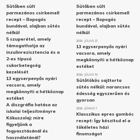
Sütőben sült
Sütőben sült
parmezános csirkemell
parmezános csirkemell
recept – Ropogós
recept – Ropogós
bundával, olajban sütés
bundával, olajban sütés
nélkül
nélkül
5 szuperétel, amely
2026. JÚLIUS 31.
támogathatja az
13 egyserpenyős nyári
inzulinrezisztencia és a
vacsora, amely
2-es típusú
megkönnyíti a hétköznap
cukorbetegség
estéket
kezelését
2026. JÚLIUS 10.
13 egyserpenyős nyári
Sütőtökös sajttorta
vacsora, amely
sütés nélkül: narancsos
megkönnyíti a hétköznap
édesség egyszerűen és
estéket
gyorsan
A diszgráfia hatása az
2026. JÚNIUS 1.
iskolai teljesítményre
Klasszikus epres gombóc
Kókuszolaj: mire
recept: Így készítsd el a
figyeljünk a
tökéletes házi
fogyasztásánál és
finomságot
használatánál?