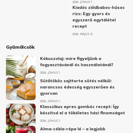
2026. JÚNIUS 1.
Kiadós zöldbabos-húsos
rizs: Egy gyors és
egyszerű egytálétel
recept
2026. MÁJUS 31.
Gyümölcsök
Kókuszolaj: mire figyeljünk a
fogyasztásánál és használatánál?
2026. JÚNIUS 1.
Sütőtökös sajttorta sütés nélkül:
narancsos édesség egyszerűen és
gyorsan
2026. JÚNIUS 1.
Klasszikus epres gombóc recept: Így
készítsd el a tökéletes házi finomságot
2026. JÚNIUS 1.
Alma-cékla-répa lé – a legjobb