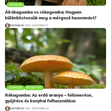
GOMBÁK
Álrókagomba vs rókagomba: Hogyan
különböztessük meg a mérgező hasonmást?
ÉLÉSTÁR.HU
2025. NOVEMBER 10.
GOMBÁK
RECEPTEK
Rókagomba: Az erdő aranya – felismerése,
gyűjtése és konyhai felhasználása
ÉLÉSTÁR.HU
2025. SZEPTEMBER 24.