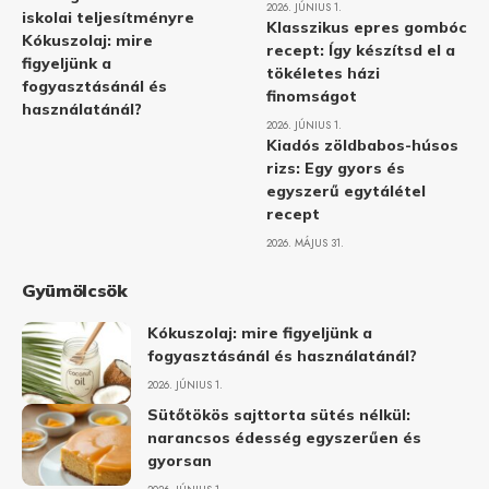
2026. JÚNIUS 1.
iskolai teljesítményre
Klasszikus epres gombóc
Kókuszolaj: mire
recept: Így készítsd el a
figyeljünk a
tökéletes házi
fogyasztásánál és
finomságot
használatánál?
2026. JÚNIUS 1.
Kiadós zöldbabos-húsos
rizs: Egy gyors és
egyszerű egytálétel
recept
2026. MÁJUS 31.
Gyümölcsök
Kókuszolaj: mire figyeljünk a
fogyasztásánál és használatánál?
2026. JÚNIUS 1.
Sütőtökös sajttorta sütés nélkül:
narancsos édesség egyszerűen és
gyorsan