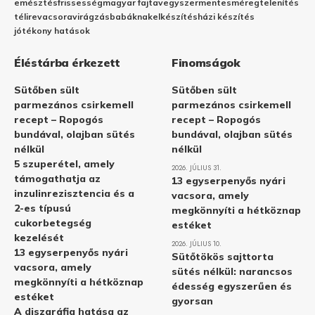
emésztés
frissesség
magyar fajta
vegyszermentes
méregtelenítés
télire
vacsora
virágzás
babáknak
elkészítés
házi készítés
jótékony hatások
Éléstárba érkezett
Finomságok
Sütőben sült
Sütőben sült
parmezános csirkemell
parmezános csirkemell
recept – Ropogós
recept – Ropogós
bundával, olajban sütés
bundával, olajban sütés
nélkül
nélkül
5 szuperétel, amely
2026. JÚLIUS 31.
támogathatja az
13 egyserpenyős nyári
inzulinrezisztencia és a
vacsora, amely
2-es típusú
megkönnyíti a hétköznap
cukorbetegség
estéket
kezelését
2026. JÚLIUS 10.
13 egyserpenyős nyári
Sütőtökös sajttorta
vacsora, amely
sütés nélkül: narancsos
megkönnyíti a hétköznap
édesség egyszerűen és
estéket
gyorsan
A diszgráfia hatása az