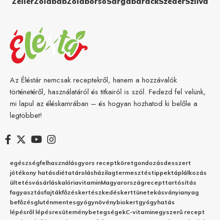
Zeller
Zöldbab
Zöldborsó
Sárgabarack
Szeder
Szilva
Az Éléstár nemcsak receptekről, hanem a hozzávalók
történetéről, használatáról és titkairól is szól. Fedezd fel velünk,
mi lapul az éléskamrában – és hogyan hozhatod ki belőle a
legtöbbet!
egészség
felhasználás
gyors recept
köret
gondozás
desszert
jótékony hatás
diéta
tárolás
házilag
termesztés
tippek
táplálkozás
ültetés
vásárlás
kalória
vitamin
Magyarország
recept
tartósítás
fagyasztás
fajták
főzés
kertészkedés
kert
tünetek
ásványianyag
befőzés
gluténmentes
gyógynövény
biokert
gyógyhatás
lépésről lépésre
sütemény
betegségek
C-vitamin
egyszerű recept