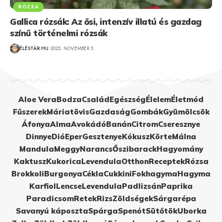
RÓZSA
Gallica rózsák: Az ősi, intenzív illatú és gazdag
színű történelmi rózsák
ÉLÉSTÁR.HU
2025. NOVEMBER 5.
Aloe Vera
Bodza
Család
Egészség
Élelem
Életmód
Fűszerek
Máriatövis
Gazdaság
Gombák
Gyümölcsök
Áfonya
Alma
Avokádó
Banán
Citrom
Cseresznye
Dinnye
Dió
Eper
Gesztenye
Kókusz
Körte
Málna
Mandula
Meggy
Narancs
Őszibarack
Hagyomány
Kaktusz
Kukorica
Levendula
Otthon
Receptek
Rózsa
Brokkoli
Burgonya
Cékla
Cukkini
Fokhagyma
Hagyma
Karfiol
Lencse
Levendula
Padlizsán
Paprika
Paradicsom
Retek
Rizs
Zöldségek
Sárgarépa
Savanyú káposzta
Spárga
Spenót
Sütőtök
Uborka