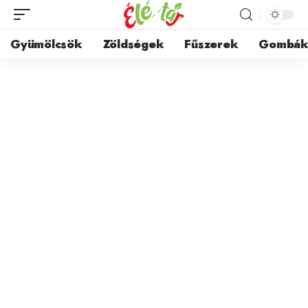
Gyümölcsök
Zöldségek
Fűszerek
Gombá