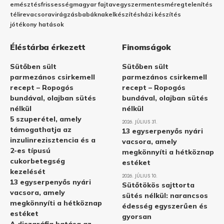
emésztés
frissesség
magyar fajta
vegyszermentes
méregtelenítés
télire
vacsora
virágzás
babáknak
elkészítés
házi készítés
jótékony hatások
Éléstárba érkezett
Finomságok
Sütőben sült
Sütőben sült
parmezános csirkemell
parmezános csirkemell
recept – Ropogós
recept – Ropogós
bundával, olajban sütés
bundával, olajban sütés
nélkül
nélkül
5 szuperétel, amely
2026. JÚLIUS 31.
támogathatja az
13 egyserpenyős nyári
inzulinrezisztencia és a
vacsora, amely
2-es típusú
megkönnyíti a hétköznap
cukorbetegség
estéket
kezelését
2026. JÚLIUS 10.
13 egyserpenyős nyári
Sütőtökös sajttorta
vacsora, amely
sütés nélkül: narancsos
megkönnyíti a hétköznap
édesség egyszerűen és
estéket
gyorsan