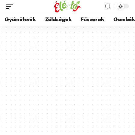
Gyümölcsök
Zöldségek
Fűszerek
Gombá