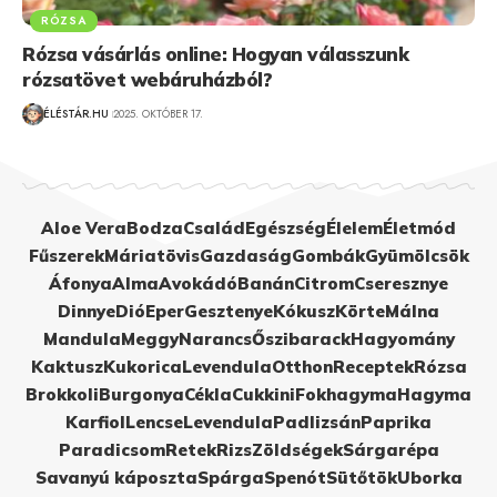
RÓZSA
Rózsa vásárlás online: Hogyan válasszunk
rózsatövet webáruházból?
ÉLÉSTÁR.HU
2025. OKTÓBER 17.
Aloe Vera
Bodza
Család
Egészség
Élelem
Életmód
Fűszerek
Máriatövis
Gazdaság
Gombák
Gyümölcsök
Áfonya
Alma
Avokádó
Banán
Citrom
Cseresznye
Dinnye
Dió
Eper
Gesztenye
Kókusz
Körte
Málna
Mandula
Meggy
Narancs
Őszibarack
Hagyomány
Kaktusz
Kukorica
Levendula
Otthon
Receptek
Rózsa
Brokkoli
Burgonya
Cékla
Cukkini
Fokhagyma
Hagyma
Karfiol
Lencse
Levendula
Padlizsán
Paprika
Paradicsom
Retek
Rizs
Zöldségek
Sárgarépa
Savanyú káposzta
Spárga
Spenót
Sütőtök
Uborka