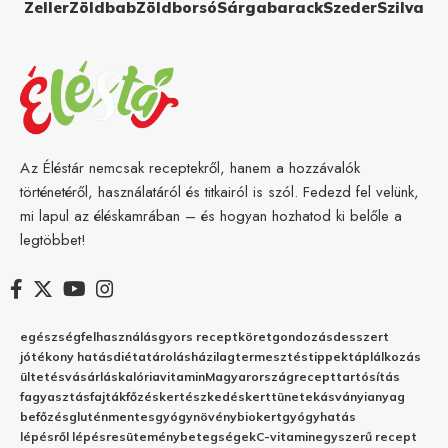
Zeller
Zöldbab
Zöldborsó
Sárgabarack
Szeder
Szilva
Az Éléstár nemcsak receptekről, hanem a hozzávalók
történetéről, használatáról és titkairól is szól. Fedezd fel velünk,
mi lapul az éléskamrában – és hogyan hozhatod ki belőle a
legtöbbet!
egészség
felhasználás
gyors recept
köret
gondozás
desszert
jótékony hatás
diéta
tárolás
házilag
termesztés
tippek
táplálkozás
ültetés
vásárlás
kalória
vitamin
Magyarország
recept
tartósítás
fagyasztás
fajták
főzés
kertészkedés
kert
tünetek
ásványianyag
befőzés
gluténmentes
gyógynövény
biokert
gyógyhatás
lépésről lépésre
sütemény
betegségek
C-vitamin
egyszerű recept