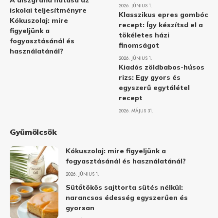
A diszgráfia hatása az
2026. JÚNIUS 1.
iskolai teljesítményre
Klasszikus epres gombóc
Kókuszolaj: mire
recept: Így készítsd el a
figyeljünk a
tökéletes házi
fogyasztásánál és
finomságot
használatánál?
2026. JÚNIUS 1.
Kiadós zöldbabos-húsos
rizs: Egy gyors és
egyszerű egytálétel
recept
2026. MÁJUS 31.
Gyümölcsök
Kókuszolaj: mire figyeljünk a
fogyasztásánál és használatánál?
2026. JÚNIUS 1.
Sütőtökös sajttorta sütés nélkül:
narancsos édesség egyszerűen és
gyorsan