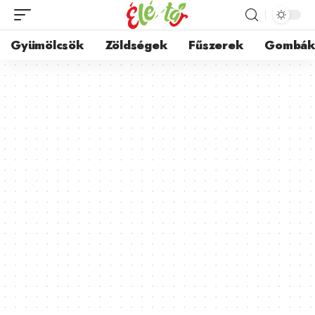
Gyümölcsök
Zöldségek
Fűszerek
Gombá