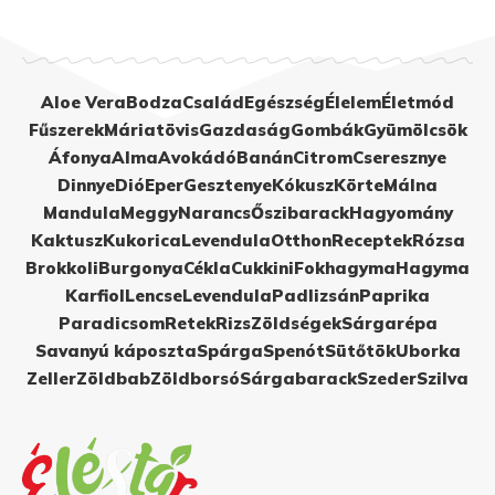
Aloe Vera
Bodza
Család
Egészség
Élelem
Életmód
Fűszerek
Máriatövis
Gazdaság
Gombák
Gyümölcsök
Áfonya
Alma
Avokádó
Banán
Citrom
Cseresznye
Dinnye
Dió
Eper
Gesztenye
Kókusz
Körte
Málna
Mandula
Meggy
Narancs
Őszibarack
Hagyomány
Kaktusz
Kukorica
Levendula
Otthon
Receptek
Rózsa
Brokkoli
Burgonya
Cékla
Cukkini
Fokhagyma
Hagyma
Karfiol
Lencse
Levendula
Padlizsán
Paprika
Paradicsom
Retek
Rizs
Zöldségek
Sárgarépa
Savanyú káposzta
Spárga
Spenót
Sütőtök
Uborka
Zeller
Zöldbab
Zöldborsó
Sárgabarack
Szeder
Szilva