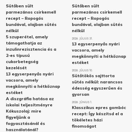
Sütőben sült
Sütőben sült
parmezános csirkemell
parmezános csirkemell
recept – Ropogós
recept – Ropogós
bundával, olajban sütés
bundával, olajban sütés
nélkül
nélkül
5 szuperétel, amely
2026. JÚLIUS 31.
támogathatja az
13 egyserpenyős nyári
inzulinrezisztencia és a
vacsora, amely
2-es típusú
megkönnyíti a hétköznap
cukorbetegség
estéket
kezelését
2026. JÚLIUS 10.
13 egyserpenyős nyári
Sütőtökös sajttorta
vacsora, amely
sütés nélkül: narancsos
megkönnyíti a hétköznap
édesség egyszerűen és
estéket
gyorsan
A diszgráfia hatása az
2026. JÚNIUS 1.
iskolai teljesítményre
Klasszikus epres gombóc
Kókuszolaj: mire
recept: Így készítsd el a
figyeljünk a
tökéletes házi
fogyasztásánál és
finomságot
használatánál?