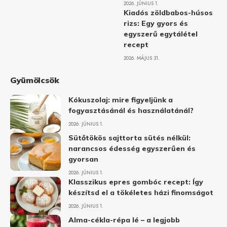
2026. JÚNIUS 1.
Kiadós zöldbabos-húsos
rizs: Egy gyors és
egyszerű egytálétel
recept
2026. MÁJUS 31.
Gyümölcsök
Kókuszolaj: mire figyeljünk a
fogyasztásánál és használatánál?
2026. JÚNIUS 1.
Sütőtökös sajttorta sütés nélkül:
narancsos édesség egyszerűen és
gyorsan
2026. JÚNIUS 1.
Klasszikus epres gombóc recept: Így
készítsd el a tökéletes házi finomságot
2026. JÚNIUS 1.
Alma-cékla-répa lé – a legjobb