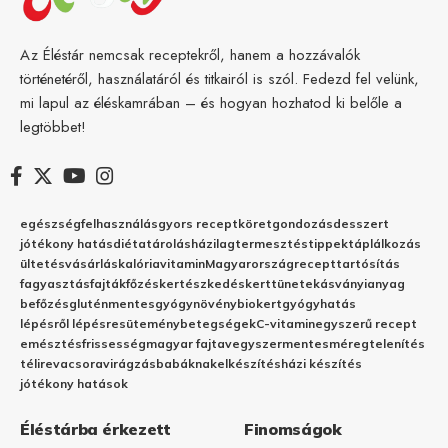
Az Éléstár nemcsak receptekről, hanem a hozzávalók
történetéről, használatáról és titkairól is szól. Fedezd fel velünk,
mi lapul az éléskamrában – és hogyan hozhatod ki belőle a
legtöbbet!
egészség
felhasználás
gyors recept
köret
gondozás
desszert
jótékony hatás
diéta
tárolás
házilag
termesztés
tippek
táplálkozás
ültetés
vásárlás
kalória
vitamin
Magyarország
recept
tartósítás
fagyasztás
fajták
főzés
kertészkedés
kert
tünetek
ásványianyag
befőzés
gluténmentes
gyógynövény
biokert
gyógyhatás
lépésről lépésre
sütemény
betegségek
C-vitamin
egyszerű recept
emésztés
frissesség
magyar fajta
vegyszermentes
méregtelenítés
télire
vacsora
virágzás
babáknak
elkészítés
házi készítés
jótékony hatások
Éléstárba érkezett
Finomságok