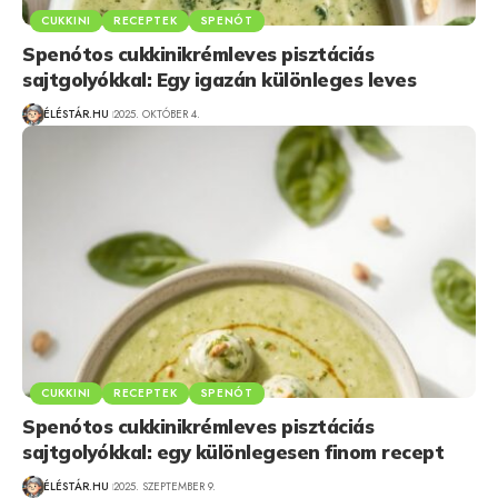
CUKKINI
RECEPTEK
SPENÓT
Spenótos cukkinikrémleves pisztáciás
sajtgolyókkal: Egy igazán különleges leves
ÉLÉSTÁR.HU
2025. OKTÓBER 4.
CUKKINI
RECEPTEK
SPENÓT
Spenótos cukkinikrémleves pisztáciás
sajtgolyókkal: egy különlegesen finom recept
ÉLÉSTÁR.HU
2025. SZEPTEMBER 9.