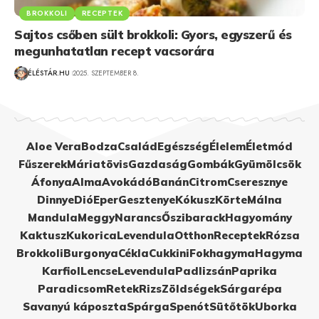
BROKKOLI
RECEPTEK
Sajtos csőben sült brokkoli: Gyors, egyszerű és
megunhatatlan recept vacsorára
ÉLÉSTÁR.HU
2025. SZEPTEMBER 8.
Aloe Vera
Bodza
Család
Egészség
Élelem
Életmód
Fűszerek
Máriatövis
Gazdaság
Gombák
Gyümölcsök
Áfonya
Alma
Avokádó
Banán
Citrom
Cseresznye
Dinnye
Dió
Eper
Gesztenye
Kókusz
Körte
Málna
Mandula
Meggy
Narancs
Őszibarack
Hagyomány
Kaktusz
Kukorica
Levendula
Otthon
Receptek
Rózsa
Brokkoli
Burgonya
Cékla
Cukkini
Fokhagyma
Hagyma
Karfiol
Lencse
Levendula
Padlizsán
Paprika
Paradicsom
Retek
Rizs
Zöldségek
Sárgarépa
Savanyú káposzta
Spárga
Spenót
Sütőtök
Uborka