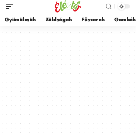
Gyümölcsök
Zöldségek
Fűszerek
Gombá