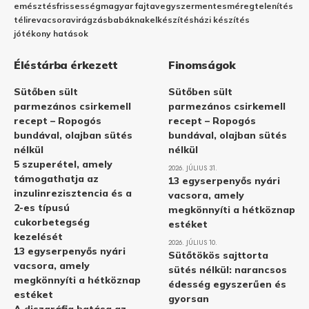
emésztés
frissesség
magyar fajta
vegyszermentes
méregtelenítés
télire
vacsora
virágzás
babáknak
elkészítés
házi készítés
jótékony hatások
Éléstárba érkezett
Finomságok
Sütőben sült
Sütőben sült
parmezános csirkemell
parmezános csirkemell
recept – Ropogós
recept – Ropogós
bundával, olajban sütés
bundával, olajban sütés
nélkül
nélkül
5 szuperétel, amely
2026. JÚLIUS 31.
támogathatja az
13 egyserpenyős nyári
inzulinrezisztencia és a
vacsora, amely
2-es típusú
megkönnyíti a hétköznap
cukorbetegség
estéket
kezelését
2026. JÚLIUS 10.
13 egyserpenyős nyári
Sütőtökös sajttorta
vacsora, amely
sütés nélkül: narancsos
megkönnyíti a hétköznap
édesség egyszerűen és
estéket
gyorsan