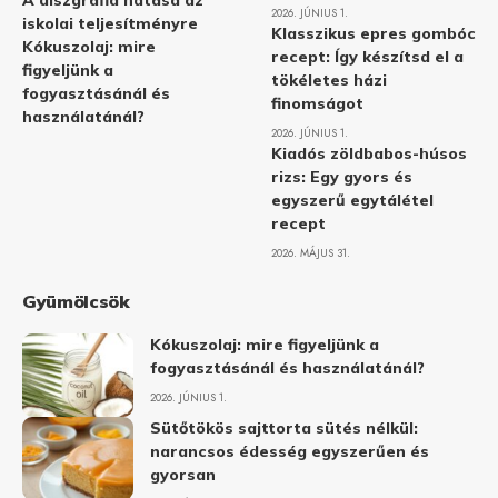
A diszgráfia hatása az
2026. JÚNIUS 1.
iskolai teljesítményre
Klasszikus epres gombóc
Kókuszolaj: mire
recept: Így készítsd el a
figyeljünk a
tökéletes házi
fogyasztásánál és
finomságot
használatánál?
2026. JÚNIUS 1.
Kiadós zöldbabos-húsos
rizs: Egy gyors és
egyszerű egytálétel
recept
2026. MÁJUS 31.
Gyümölcsök
Kókuszolaj: mire figyeljünk a
fogyasztásánál és használatánál?
2026. JÚNIUS 1.
Sütőtökös sajttorta sütés nélkül:
narancsos édesség egyszerűen és
gyorsan