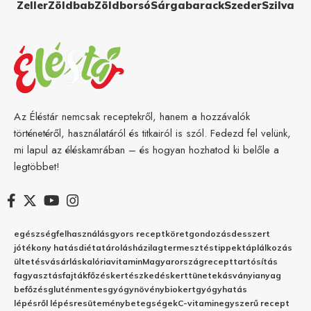
Zeller
Zöldbab
Zöldborsó
Sárgabarack
Szeder
Szilva
Az Éléstár nemcsak receptekről, hanem a hozzávalók
történetéről, használatáról és titkairól is szól. Fedezd fel velünk,
mi lapul az éléskamrában – és hogyan hozhatod ki belőle a
legtöbbet!
egészség
felhasználás
gyors recept
köret
gondozás
desszert
jótékony hatás
diéta
tárolás
házilag
termesztés
tippek
táplálkozás
ültetés
vásárlás
kalória
vitamin
Magyarország
recept
tartósítás
fagyasztás
fajták
főzés
kertészkedés
kert
tünetek
ásványianyag
befőzés
gluténmentes
gyógynövény
biokert
gyógyhatás
lépésről lépésre
sütemény
betegségek
C-vitamin
egyszerű recept