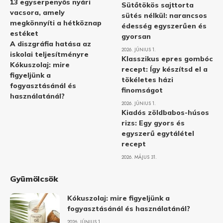
13 egyserpenyős nyári
Sütőtökös sajttorta
vacsora, amely
sütés nélkül: narancsos
megkönnyíti a hétköznap
édesség egyszerűen és
estéket
gyorsan
A diszgráfia hatása az
2026. JÚNIUS 1.
iskolai teljesítményre
Klasszikus epres gombóc
Kókuszolaj: mire
recept: Így készítsd el a
figyeljünk a
tökéletes házi
fogyasztásánál és
finomságot
használatánál?
2026. JÚNIUS 1.
Kiadós zöldbabos-húsos
rizs: Egy gyors és
egyszerű egytálétel
recept
2026. MÁJUS 31.
Gyümölcsök
Kókuszolaj: mire figyeljünk a
fogyasztásánál és használatánál?
2026. JÚNIUS 1.