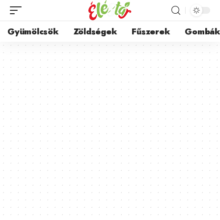
Gyümölcsök
Zöldségek
Fűszerek
Gombá