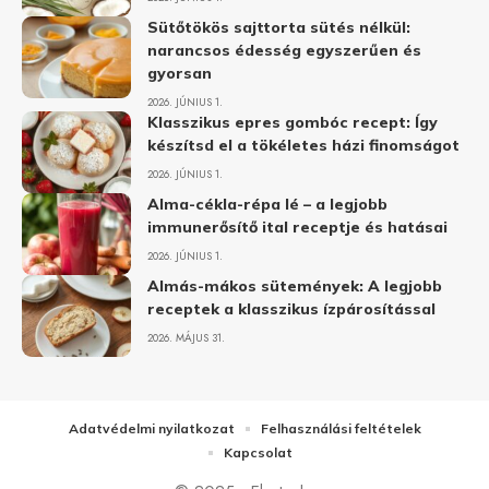
Sütőtökös sajttorta sütés nélkül:
narancsos édesség egyszerűen és
gyorsan
2026. JÚNIUS 1.
Klasszikus epres gombóc recept: Így
készítsd el a tökéletes házi finomságot
2026. JÚNIUS 1.
Alma-cékla-répa lé – a legjobb
immunerősítő ital receptje és hatásai
2026. JÚNIUS 1.
Almás-mákos sütemények: A legjobb
receptek a klasszikus ízpárosítással
2026. MÁJUS 31.
Adatvédelmi nyilatkozat
Felhasználási feltételek
Kapcsolat