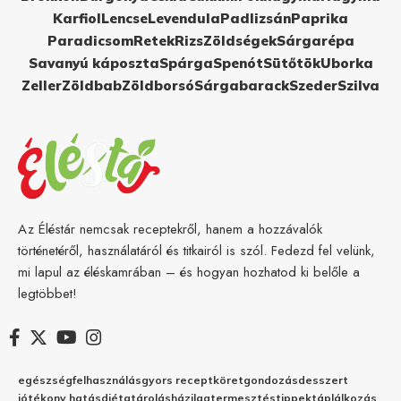
Karfiol
Lencse
Levendula
Padlizsán
Paprika
Paradicsom
Retek
Rizs
Zöldségek
Sárgarépa
Savanyú káposzta
Spárga
Spenót
Sütőtök
Uborka
Zeller
Zöldbab
Zöldborsó
Sárgabarack
Szeder
Szilva
Az Éléstár nemcsak receptekről, hanem a hozzávalók
történetéről, használatáról és titkairól is szól. Fedezd fel velünk,
mi lapul az éléskamrában – és hogyan hozhatod ki belőle a
legtöbbet!
egészség
felhasználás
gyors recept
köret
gondozás
desszert
jótékony hatás
diéta
tárolás
házilag
termesztés
tippek
táplálkozás