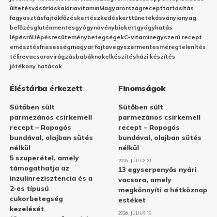
ültetés
vásárlás
kalória
vitamin
Magyarország
recept
tartósítás
fagyasztás
fajták
főzés
kertészkedés
kert
tünetek
ásványianyag
befőzés
gluténmentes
gyógynövény
biokert
gyógyhatás
lépésről lépésre
sütemény
betegségek
C-vitamin
egyszerű recept
emésztés
frissesség
magyar fajta
vegyszermentes
méregtelenítés
télire
vacsora
virágzás
babáknak
elkészítés
házi készítés
jótékony hatások
Éléstárba érkezett
Finomságok
Sütőben sült
Sütőben sült
parmezános csirkemell
parmezános csirkemell
recept – Ropogós
recept – Ropogós
bundával, olajban sütés
bundával, olajban sütés
nélkül
nélkül
5 szuperétel, amely
2026. JÚLIUS 31.
támogathatja az
13 egyserpenyős nyári
inzulinrezisztencia és a
vacsora, amely
2-es típusú
megkönnyíti a hétköznap
cukorbetegség
estéket
kezelését
2026. JÚLIUS 10.