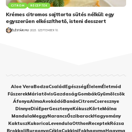
CITROM
RECEPTEK
Krémes citromos sajttorta sütés nélkül: egy
egyszerűen elkészíthető, isteni desszert
ÉLÉSTÁR.HU
2025. SZEPTEMBER 10.
Aloe Vera
Bodza
Család
Egészség
Élelem
Életmód
Fűszerek
Máriatövis
Gazdaság
Gombák
Gyümölcsök
Áfonya
Alma
Avokádó
Banán
Citrom
Cseresznye
Dinnye
Dió
Eper
Gesztenye
Kókusz
Körte
Málna
Mandula
Meggy
Narancs
Őszibarack
Hagyomány
Kaktusz
Kukorica
Levendula
Otthon
Receptek
Rózsa
Brokkoli
Burgonya
Cékla
Cukkini
Fokhagyma
Hagyma