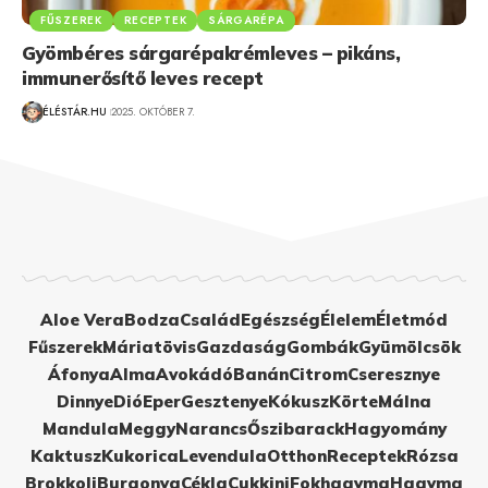
FŰSZEREK
RECEPTEK
SÁRGARÉPA
Gyömbéres sárgarépakrémleves – pikáns,
immunerősítő leves recept
ÉLÉSTÁR.HU
2025. OKTÓBER 7.
Aloe Vera
Bodza
Család
Egészség
Élelem
Életmód
Fűszerek
Máriatövis
Gazdaság
Gombák
Gyümölcsök
Áfonya
Alma
Avokádó
Banán
Citrom
Cseresznye
Dinnye
Dió
Eper
Gesztenye
Kókusz
Körte
Málna
Mandula
Meggy
Narancs
Őszibarack
Hagyomány
Kaktusz
Kukorica
Levendula
Otthon
Receptek
Rózsa
Brokkoli
Burgonya
Cékla
Cukkini
Fokhagyma
Hagyma