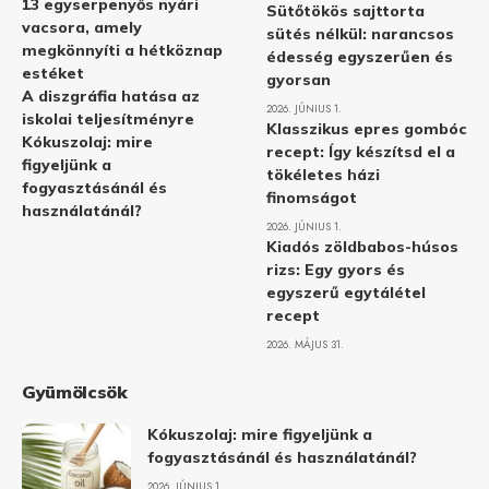
13 egyserpenyős nyári
Sütőtökös sajttorta
vacsora, amely
sütés nélkül: narancsos
megkönnyíti a hétköznap
édesség egyszerűen és
estéket
gyorsan
A diszgráfia hatása az
2026. JÚNIUS 1.
iskolai teljesítményre
Klasszikus epres gombóc
Kókuszolaj: mire
recept: Így készítsd el a
figyeljünk a
tökéletes házi
fogyasztásánál és
finomságot
használatánál?
2026. JÚNIUS 1.
Kiadós zöldbabos-húsos
rizs: Egy gyors és
egyszerű egytálétel
recept
2026. MÁJUS 31.
Gyümölcsök
Kókuszolaj: mire figyeljünk a
fogyasztásánál és használatánál?
2026. JÚNIUS 1.