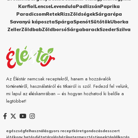
Karfiol
Lencse
Levendula
Padlizsán
Paprika
Paradicsom
Retek
Rizs
Zöldségek
Sárgarépa
Savanyú káposzta
Spárga
Spenót
Sütőtök
Uborka
Zeller
Zöldbab
Zöldborsó
Sárgabarack
Szeder
Szilva
Az Éléstár nemcsak receptekről, hanem a hozzávalók
történetéről, használatáról és titkairól is szól. Fedezd fel velünk,
mi lapul az éléskamrában – és hogyan hozhatod ki belőle a
legtöbbet!
egészség
felhasználás
gyors recept
köret
gondozás
desszert
jótékony hatás
diéta
tárolás
házilag
termesztés
tippek
táplálkozás