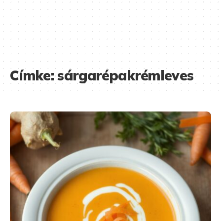
Címke:
sárgarépakrémleves