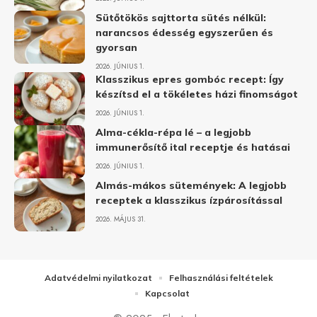
Sütőtökös sajttorta sütés nélkül:
narancsos édesség egyszerűen és
gyorsan
2026. JÚNIUS 1.
Klasszikus epres gombóc recept: Így
készítsd el a tökéletes házi finomságot
2026. JÚNIUS 1.
Alma-cékla-répa lé – a legjobb
immunerősítő ital receptje és hatásai
2026. JÚNIUS 1.
Almás-mákos sütemények: A legjobb
receptek a klasszikus ízpárosítással
2026. MÁJUS 31.
Adatvédelmi nyilatkozat
Felhasználási feltételek
Kapcsolat