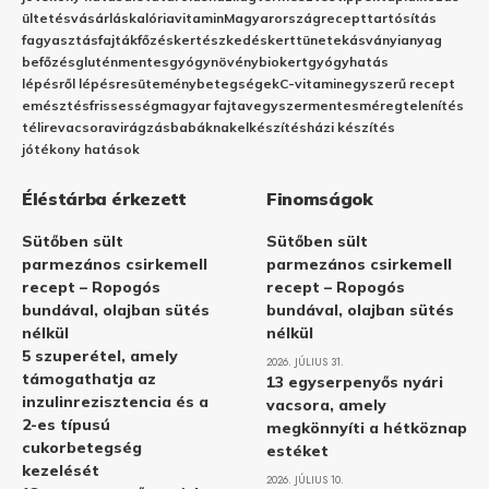
ültetés
vásárlás
kalória
vitamin
Magyarország
recept
tartósítás
fagyasztás
fajták
főzés
kertészkedés
kert
tünetek
ásványianyag
befőzés
gluténmentes
gyógynövény
biokert
gyógyhatás
lépésről lépésre
sütemény
betegségek
C-vitamin
egyszerű recept
emésztés
frissesség
magyar fajta
vegyszermentes
méregtelenítés
télire
vacsora
virágzás
babáknak
elkészítés
házi készítés
jótékony hatások
Éléstárba érkezett
Finomságok
Sütőben sült
Sütőben sült
parmezános csirkemell
parmezános csirkemell
recept – Ropogós
recept – Ropogós
bundával, olajban sütés
bundával, olajban sütés
nélkül
nélkül
5 szuperétel, amely
2026. JÚLIUS 31.
támogathatja az
13 egyserpenyős nyári
inzulinrezisztencia és a
vacsora, amely
2-es típusú
megkönnyíti a hétköznap
cukorbetegség
estéket
kezelését
2026. JÚLIUS 10.