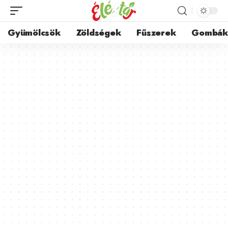
Gyümölcsök
Zöldségek
Fűszerek
Gombá