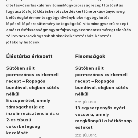
ültetés
vásárlás
kalória
vitamin
Magyarország
recept
tartósítás
fagyasztás
fajták
főzés
kertészkedés
kert
tünetek
ásványianyag
befőzés
gluténmentes
gyógynövény
biokert
gyógyhatás
lépésről lépésre
sütemény
betegségek
C-vitamin
egyszerű recept
emésztés
frissesség
magyar fajta
vegyszermentes
méregtelenítés
télire
vacsora
virágzás
babáknak
elkészítés
házi készítés
jótékony hatások
Éléstárba érkezett
Finomságok
Sütőben sült
Sütőben sült
parmezános csirkemell
parmezános csirkemell
recept – Ropogós
recept – Ropogós
bundával, olajban sütés
bundával, olajban sütés
nélkül
nélkül
5 szuperétel, amely
2026. JÚLIUS 31.
támogathatja az
13 egyserpenyős nyári
inzulinrezisztencia és a
vacsora, amely
2-es típusú
megkönnyíti a hétköznap
cukorbetegség
estéket
kezelését
2026. JÚLIUS 10.