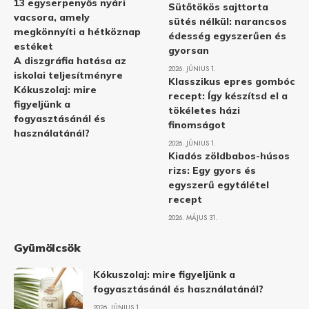
13 egyserpenyős nyári
Sütőtökös sajttorta
vacsora, amely
sütés nélkül: narancsos
megkönnyíti a hétköznap
édesség egyszerűen és
estéket
gyorsan
A diszgráfia hatása az
2026. JÚNIUS 1.
iskolai teljesítményre
Klasszikus epres gombóc
Kókuszolaj: mire
recept: Így készítsd el a
figyeljünk a
tökéletes házi
fogyasztásánál és
finomságot
használatánál?
2026. JÚNIUS 1.
Kiadós zöldbabos-húsos
rizs: Egy gyors és
egyszerű egytálétel
recept
2026. MÁJUS 31.
Gyümölcsök
Kókuszolaj: mire figyeljünk a
fogyasztásánál és használatánál?
2026. JÚNIUS 1.