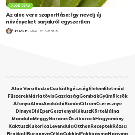
ALOE VERA
Az aloe vera szaporítása: Így nevelj új
növényeket sarjakról egyszerűen
ÉLÉSTÁR.HU
2025. DECEMBER 25.
Aloe Vera
Bodza
Család
Egészség
Élelem
Életmód
Fűszerek
Máriatövis
Gazdaság
Gombák
Gyümölcsök
Áfonya
Alma
Avokádó
Banán
Citrom
Cseresznye
Dinnye
Dió
Eper
Gesztenye
Kókusz
Körte
Málna
Mandula
Meggy
Narancs
Őszibarack
Hagyomány
Kaktusz
Kukorica
Levendula
Otthon
Receptek
Rózsa
Brokkoli
Burgonya
Cékla
Cukkini
Fokhagyma
Hagyma