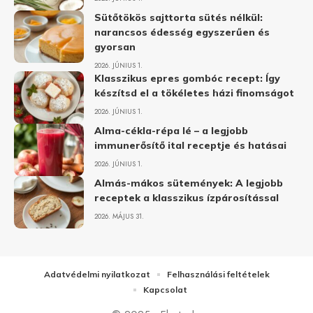
Sütőtökös sajttorta sütés nélkül:
narancsos édesség egyszerűen és
gyorsan
2026. JÚNIUS 1.
Klasszikus epres gombóc recept: Így
készítsd el a tökéletes házi finomságot
2026. JÚNIUS 1.
Alma-cékla-répa lé – a legjobb
immunerősítő ital receptje és hatásai
2026. JÚNIUS 1.
Almás-mákos sütemények: A legjobb
receptek a klasszikus ízpárosítással
2026. MÁJUS 31.
Adatvédelmi nyilatkozat
Felhasználási feltételek
Kapcsolat