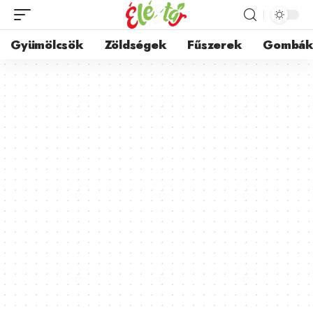
Gyümölcsök
Zöldségek
Fűszerek
Gombá