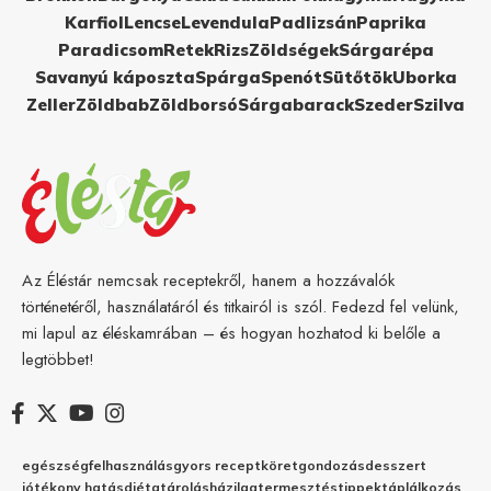
Karfiol
Lencse
Levendula
Padlizsán
Paprika
Paradicsom
Retek
Rizs
Zöldségek
Sárgarépa
Savanyú káposzta
Spárga
Spenót
Sütőtök
Uborka
Zeller
Zöldbab
Zöldborsó
Sárgabarack
Szeder
Szilva
Az Éléstár nemcsak receptekről, hanem a hozzávalók
történetéről, használatáról és titkairól is szól. Fedezd fel velünk,
mi lapul az éléskamrában – és hogyan hozhatod ki belőle a
legtöbbet!
egészség
felhasználás
gyors recept
köret
gondozás
desszert
jótékony hatás
diéta
tárolás
házilag
termesztés
tippek
táplálkozás