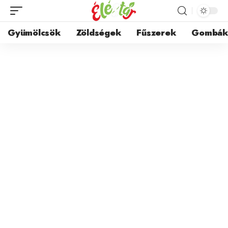
Gyümölcsök
Zöldségek
Fűszerek
Gombá