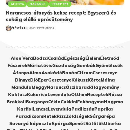
ÁFONYA
NARANCS
RECEPTEK
Narancsos-áfonyás keksz recept: Egyszerű és
sokáig elálló aprósütemény
ÉLÉSTÁR.HU
2025. DECEMBER 4.
Aloe Vera
Bodza
Család
Egészség
Élelem
Életmód
Fűszerek
Máriatövis
Gazdaság
Gombák
Gyümölcsök
Áfonya
Alma
Avokádó
Banán
Citrom
Cseresznye
Dinnye
Dió
Eper
Gesztenye
Kókusz
Körte
Málna
Mandula
Meggy
Narancs
Őszibarack
Hagyomány
Kaktusz
Kukorica
Levendula
Otthon
Receptek
Rózsa
Brokkoli
Burgonya
Cékla
Cukkini
Fokhagyma
Hagyma
Karfiol
Lencse
Levendula
Padlizsán
Paprika
Paradicsom
Retek
Rizs
Zöldségek
Sárgarépa
Savanyú káposzta
Spárga
Spenót
Sütőtök
Uborka