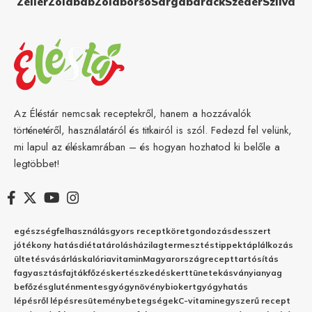
Zeller
Zöldbab
Zöldborsó
Sárgabarack
Szeder
Szilva
Az Éléstár nemcsak receptekről, hanem a hozzávalók
történetéről, használatáról és titkairól is szól. Fedezd fel velünk,
mi lapul az éléskamrában – és hogyan hozhatod ki belőle a
legtöbbet!
egészség
felhasználás
gyors recept
köret
gondozás
desszert
jótékony hatás
diéta
tárolás
házilag
termesztés
tippek
táplálkozás
ültetés
vásárlás
kalória
vitamin
Magyarország
recept
tartósítás
fagyasztás
fajták
főzés
kertészkedés
kert
tünetek
ásványianyag
befőzés
gluténmentes
gyógynövény
biokert
gyógyhatás
lépésről lépésre
sütemény
betegségek
C-vitamin
egyszerű recept