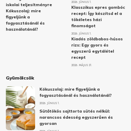
2026. JÚNIUS 1.
iskolai teljesítményre
Klasszikus epres gombóc
Kókuszolaj: mire
recept: Így készítsd el a
figyeljünk a
tökéletes házi
fogyasztásánál és
finomságot
használatánál?
2026. JÚNIUS 1.
Kiadós zöldbabos-húsos
rizs: Egy gyors és
egyszerű egytálétel
recept
2026. MÁJUS 31.
Gyümölcsök
Kókuszolaj: mire figyeljünk a
fogyasztásánál és használatánál?
2026. JÚNIUS 1.
Sütőtökös sajttorta sütés nélkül:
narancsos édesség egyszerűen és
gyorsan