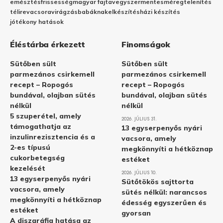
emésztés
frissesség
magyar fajta
vegyszermentes
méregtelenítés
télire
vacsora
virágzás
babáknak
elkészítés
házi készítés
jótékony hatások
Éléstárba érkezett
Finomságok
Sütőben sült
Sütőben sült
parmezános csirkemell
parmezános csirkemell
recept – Ropogós
recept – Ropogós
bundával, olajban sütés
bundával, olajban sütés
nélkül
nélkül
5 szuperétel, amely
2026. JÚLIUS 31.
támogathatja az
13 egyserpenyős nyári
inzulinrezisztencia és a
vacsora, amely
2-es típusú
megkönnyíti a hétköznap
cukorbetegség
estéket
kezelését
2026. JÚLIUS 10.
13 egyserpenyős nyári
Sütőtökös sajttorta
vacsora, amely
sütés nélkül: narancsos
megkönnyíti a hétköznap
édesség egyszerűen és
estéket
gyorsan
A diszgráfia hatása az