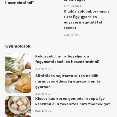
használatánál?
2026. JÚNIUS 1.
Kiadós zöldbabos-húsos
rizs: Egy gyors és
egyszerű egytálétel
recept
2026. MÁJUS 31.
Gyümölcsök
Kókuszolaj: mire figyeljünk a
fogyasztásánál és használatánál?
2026. JÚNIUS 1.
Sütőtökös sajttorta sütés nélkül:
narancsos édesség egyszerűen és
gyorsan
2026. JÚNIUS 1.
Klasszikus epres gombóc recept: Így
készítsd el a tökéletes házi finomságot
2026. JÚNIUS 1.