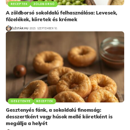
RECEPTEK
ZÖLDBORSÓ
A zöldborsó sokoldalú felhasználása: Levesek,
főzelékek, köretek és krémek
ÉLÉSTÁR.HU
2025. SZEPTEMBER 10.
GESZTENYE
RECEPTEK
Gesztenyés fánk, a sokoldalú finomság:
desszertként vagy húsok mellé köretként is
megállja a helyét