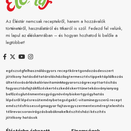
Az Éléstár nemcsak receptekről, hanem a hozzávalók
történetéről, használatáról és titkairól is szól. Fedezd fel velünk,
mi lapul az éléskamrában – és hogyan hozhatod ki belőle a
legtöbbet!
egészség
felhasználás
gyors recept
köret
gondozás
desszert
jótékony hatás
diéta
tárolás
házilag
termesztés
tippek
táplálkozás
ültetés
vásárlás
kalória
vitamin
Magyarország
recept
tartósítás
fagyasztás
fajták
főzés
kertészkedés
kert
tünetek
ásványianyag
befőzés
gluténmentes
gyógynövény
biokert
gyógyhatás
lépésről lépésre
sütemény
betegségek
C-vitamin
egyszerű recept
emésztés
frissesség
magyar fajta
vegyszermentes
méregtelenítés
télire
vacsora
virágzás
babáknak
elkészítés
házi készítés
jótékony hatások
Éléstárba érkezett
Finomságok