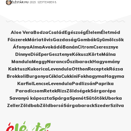
ÉLÉSTÁR.HU
2025. SZEPTEMBER 8.
Aloe Vera
Bodza
Család
Egészség
Élelem
Életmód
Fűszerek
Máriatövis
Gazdaság
Gombák
Gyümölcsök
Áfonya
Alma
Avokádó
Banán
Citrom
Cseresznye
Dinnye
Dió
Eper
Gesztenye
Kókusz
Körte
Málna
Mandula
Meggy
Narancs
Őszibarack
Hagyomány
Kaktusz
Kukorica
Levendula
Otthon
Receptek
Rózsa
Brokkoli
Burgonya
Cékla
Cukkini
Fokhagyma
Hagyma
Karfiol
Lencse
Levendula
Padlizsán
Paprika
Paradicsom
Retek
Rizs
Zöldségek
Sárgarépa
Savanyú káposzta
Spárga
Spenót
Sütőtök
Uborka
Zeller
Zöldbab
Zöldborsó
Sárgabarack
Szeder
Szilva