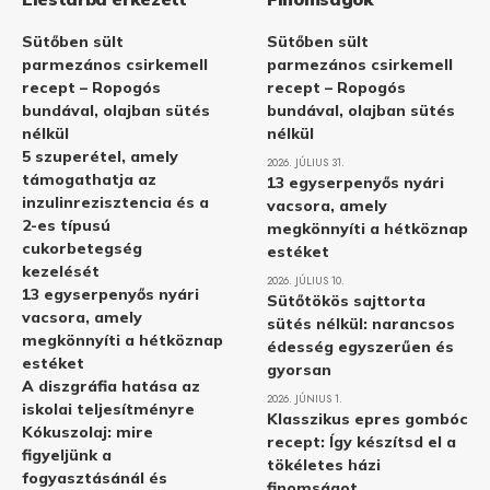
Sütőben sült
Sütőben sült
parmezános csirkemell
parmezános csirkemell
recept – Ropogós
recept – Ropogós
bundával, olajban sütés
bundával, olajban sütés
nélkül
nélkül
5 szuperétel, amely
2026. JÚLIUS 31.
támogathatja az
13 egyserpenyős nyári
inzulinrezisztencia és a
vacsora, amely
2-es típusú
megkönnyíti a hétköznap
cukorbetegség
estéket
kezelését
2026. JÚLIUS 10.
13 egyserpenyős nyári
Sütőtökös sajttorta
vacsora, amely
sütés nélkül: narancsos
megkönnyíti a hétköznap
édesség egyszerűen és
estéket
gyorsan
A diszgráfia hatása az
2026. JÚNIUS 1.
iskolai teljesítményre
Klasszikus epres gombóc
Kókuszolaj: mire
recept: Így készítsd el a
figyeljünk a
tökéletes házi
fogyasztásánál és
finomságot