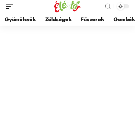
Gyümölcsök
Zöldségek
Fűszerek
Gombá