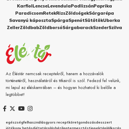
Karfiol
Lencse
Levendula
Padlizsán
Paprika
Paradicsom
Retek
Rizs
Zöldségek
Sárgarépa
Savanyú káposzta
Spárga
Spenót
Sütőtök
Uborka
Zeller
Zöldbab
Zöldborsó
Sárgabarack
Szeder
Szilva
Az Éléstár nemcsak receptekről, hanem a hozzávalók
történetéről, használatáról és titkairól is szól. Fedezd fel velünk,
mi lapul az éléskamrában – és hogyan hozhatod ki belőle a
legtöbbet!
egészség
felhasználás
gyors recept
köret
gondozás
desszert
jótékony hatás
diéta
tárolás
házilag
termesztés
tippek
táplálkozás