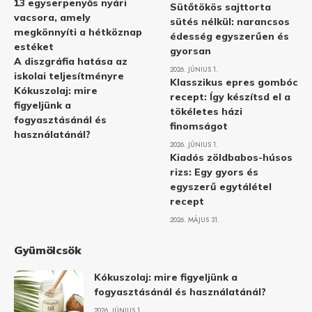
13 egyserpenyős nyári
Sütőtökös sajttorta
vacsora, amely
sütés nélkül: narancsos
megkönnyíti a hétköznap
édesség egyszerűen és
estéket
gyorsan
A diszgráfia hatása az
2026. JÚNIUS 1.
iskolai teljesítményre
Klasszikus epres gombóc
Kókuszolaj: mire
recept: Így készítsd el a
figyeljünk a
tökéletes házi
fogyasztásánál és
finomságot
használatánál?
2026. JÚNIUS 1.
Kiadós zöldbabos-húsos
rizs: Egy gyors és
egyszerű egytálétel
recept
2026. MÁJUS 31.
Gyümölcsök
Kókuszolaj: mire figyeljünk a
fogyasztásánál és használatánál?
2026. JÚNIUS 1.