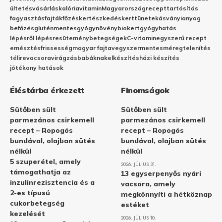
ültetés
vásárlás
kalória
vitamin
Magyarország
recept
tartósítás
fagyasztás
fajták
főzés
kertészkedés
kert
tünetek
ásványianyag
befőzés
gluténmentes
gyógynövény
biokert
gyógyhatás
lépésről lépésre
sütemény
betegségek
C-vitamin
egyszerű recept
emésztés
frissesség
magyar fajta
vegyszermentes
méregtelenítés
télire
vacsora
virágzás
babáknak
elkészítés
házi készítés
jótékony hatások
Éléstárba érkezett
Finomságok
Sütőben sült
Sütőben sült
parmezános csirkemell
parmezános csirkemell
recept – Ropogós
recept – Ropogós
bundával, olajban sütés
bundával, olajban sütés
nélkül
nélkül
5 szuperétel, amely
2026. JÚLIUS 31.
támogathatja az
13 egyserpenyős nyári
inzulinrezisztencia és a
vacsora, amely
2-es típusú
megkönnyíti a hétköznap
cukorbetegség
estéket
kezelését
2026. JÚLIUS 10.