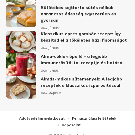
Sütőtökös sajttorta sütés nélkül:
narancsos édesség egyszerűen és
gyorsan
2026. JÚNIUS 1.
Klasszikus epres gombóc recept: Így
készítsd el a tökéletes házi finomságot
2026. JÚNIUS 1.
Alma-cékla-répa lé – a legjobb
immunerősítő ital receptje és hatásai
2026. JÚNIUS 1.
Almás-mákos sütemények: A legjobb
receptek a klasszikus ízpárosítással
2026. MÁJUS 31.
Adatvédelmi nyilatkozat
Felhasználási feltételek
Kapcsolat