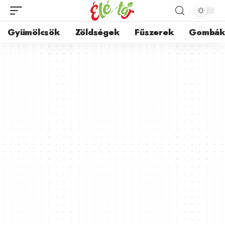
Gyümölcsök
Zöldségek
Fűszerek
Gombá