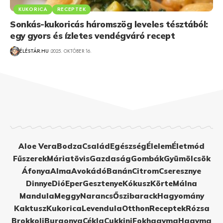
KUKORICA
RECEPTEK
Sonkás-kukoricás háromszög leveles tésztából:
egy gyors és ízletes vendégváró recept
ÉLÉSTÁR.HU
2025. OKTÓBER 16.
Aloe Vera
Bodza
Család
Egészség
Élelem
Életmód
Fűszerek
Máriatövis
Gazdaság
Gombák
Gyümölcsök
Áfonya
Alma
Avokádó
Banán
Citrom
Cseresznye
Dinnye
Dió
Eper
Gesztenye
Kókusz
Körte
Málna
Mandula
Meggy
Narancs
Őszibarack
Hagyomány
Kaktusz
Kukorica
Levendula
Otthon
Receptek
Rózsa
Brokkoli
Burgonya
Cékla
Cukkini
Fokhagyma
Hagyma