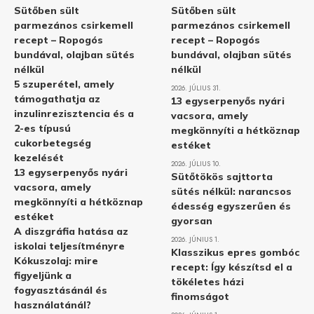
Sütőben sült
Sütőben sült
parmezános csirkemell
parmezános csirkemell
recept – Ropogós
recept – Ropogós
bundával, olajban sütés
bundával, olajban sütés
nélkül
nélkül
5 szuperétel, amely
2026. JÚLIUS 31.
támogathatja az
13 egyserpenyős nyári
inzulinrezisztencia és a
vacsora, amely
2-es típusú
megkönnyíti a hétköznap
cukorbetegség
estéket
kezelését
2026. JÚLIUS 10.
13 egyserpenyős nyári
Sütőtökös sajttorta
vacsora, amely
sütés nélkül: narancsos
megkönnyíti a hétköznap
édesség egyszerűen és
estéket
gyorsan
A diszgráfia hatása az
2026. JÚNIUS 1.
iskolai teljesítményre
Klasszikus epres gombóc
Kókuszolaj: mire
recept: Így készítsd el a
figyeljünk a
tökéletes házi
fogyasztásánál és
finomságot
használatánál?