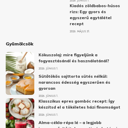
2026. JÚNIUS 1.
Kiadós zöldbabos-húsos
rizs: Egy gyors és
egyszerű egytálétel
recept
2026. MÁJUS 31.
Gyümölcsök
Kókuszolaj: mire figyeljünk a
fogyasztásánál és használatánál?
2026. JÚNIUS 1.
Sütőtökös sajttorta sütés nélkül:
narancsos édesség egyszerűen és
gyorsan
2026. JÚNIUS 1.
Klasszikus epres gombóc recept: Így
készítsd el a tökéletes házi finomságot
2026. JÚNIUS 1.
Alma-cékla-répa lé – a legjobb