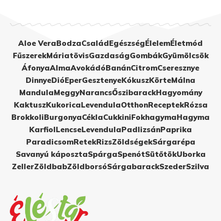
Aloe Vera
Bodza
Család
Egészség
Élelem
Életmód
Fűszerek
Máriatövis
Gazdaság
Gombák
Gyümölcsök
Áfonya
Alma
Avokádó
Banán
Citrom
Cseresznye
Dinnye
Dió
Eper
Gesztenye
Kókusz
Körte
Málna
Mandula
Meggy
Narancs
Őszibarack
Hagyomány
Kaktusz
Kukorica
Levendula
Otthon
Receptek
Rózsa
Brokkoli
Burgonya
Cékla
Cukkini
Fokhagyma
Hagyma
Karfiol
Lencse
Levendula
Padlizsán
Paprika
Paradicsom
Retek
Rizs
Zöldségek
Sárgarépa
Savanyú káposzta
Spárga
Spenót
Sütőtök
Uborka
Zeller
Zöldbab
Zöldborsó
Sárgabarack
Szeder
Szilva