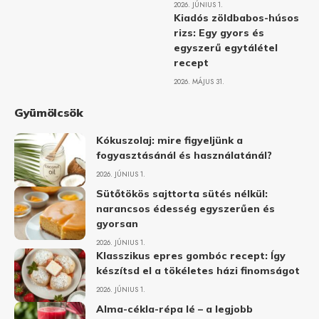
2026. JÚNIUS 1.
Kiadós zöldbabos-húsos
rizs: Egy gyors és
egyszerű egytálétel
recept
2026. MÁJUS 31.
Gyümölcsök
Kókuszolaj: mire figyeljünk a
fogyasztásánál és használatánál?
2026. JÚNIUS 1.
Sütőtökös sajttorta sütés nélkül:
narancsos édesség egyszerűen és
gyorsan
2026. JÚNIUS 1.
Klasszikus epres gombóc recept: Így
készítsd el a tökéletes házi finomságot
2026. JÚNIUS 1.
Alma-cékla-répa lé – a legjobb