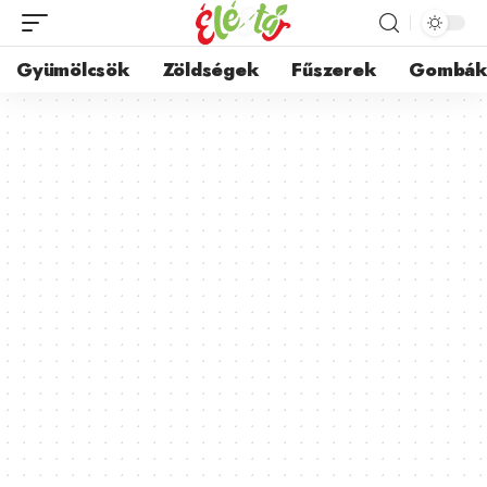
Gyümölcsök
Zöldségek
Fűszerek
Gombá