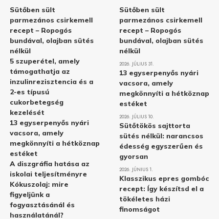
Sütőben sült
Sütőben sült
parmezános csirkemell
parmezános csirkemell
recept – Ropogós
recept – Ropogós
bundával, olajban sütés
bundával, olajban sütés
nélkül
nélkül
5 szuperétel, amely
2026. JÚLIUS 31.
támogathatja az
13 egyserpenyős nyári
inzulinrezisztencia és a
vacsora, amely
2-es típusú
megkönnyíti a hétköznap
cukorbetegség
estéket
kezelését
2026. JÚLIUS 10.
13 egyserpenyős nyári
Sütőtökös sajttorta
vacsora, amely
sütés nélkül: narancsos
megkönnyíti a hétköznap
édesség egyszerűen és
estéket
gyorsan
A diszgráfia hatása az
2026. JÚNIUS 1.
iskolai teljesítményre
Klasszikus epres gombóc
Kókuszolaj: mire
recept: Így készítsd el a
figyeljünk a
tökéletes házi
fogyasztásánál és
finomságot
használatánál?