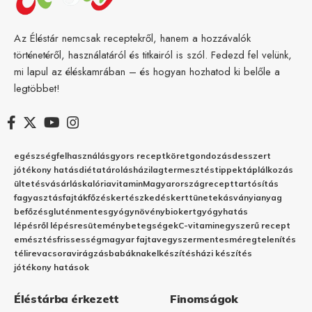
Az Éléstár nemcsak receptekről, hanem a hozzávalók
történetéről, használatáról és titkairól is szól. Fedezd fel velünk,
mi lapul az éléskamrában – és hogyan hozhatod ki belőle a
legtöbbet!
egészség
felhasználás
gyors recept
köret
gondozás
desszert
jótékony hatás
diéta
tárolás
házilag
termesztés
tippek
táplálkozás
ültetés
vásárlás
kalória
vitamin
Magyarország
recept
tartósítás
fagyasztás
fajták
főzés
kertészkedés
kert
tünetek
ásványianyag
befőzés
gluténmentes
gyógynövény
biokert
gyógyhatás
lépésről lépésre
sütemény
betegségek
C-vitamin
egyszerű recept
emésztés
frissesség
magyar fajta
vegyszermentes
méregtelenítés
télire
vacsora
virágzás
babáknak
elkészítés
házi készítés
jótékony hatások
Éléstárba érkezett
Finomságok