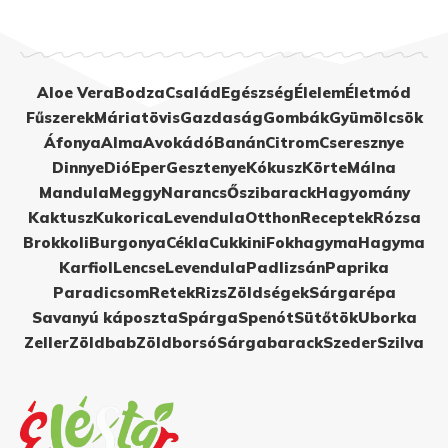
Aloe Vera
Bodza
Család
Egészség
Élelem
Életmód
Fűszerek
Máriatövis
Gazdaság
Gombák
Gyümölcsök
Áfonya
Alma
Avokádó
Banán
Citrom
Cseresznye
Dinnye
Dió
Eper
Gesztenye
Kókusz
Körte
Málna
Mandula
Meggy
Narancs
Őszibarack
Hagyomány
Kaktusz
Kukorica
Levendula
Otthon
Receptek
Rózsa
Brokkoli
Burgonya
Cékla
Cukkini
Fokhagyma
Hagyma
Karfiol
Lencse
Levendula
Padlizsán
Paprika
Paradicsom
Retek
Rizs
Zöldségek
Sárgarépa
Savanyú káposzta
Spárga
Spenót
Sütőtök
Uborka
Zeller
Zöldbab
Zöldborsó
Sárgabarack
Szeder
Szilva