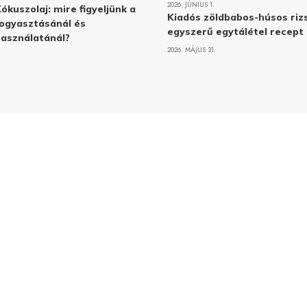
2026. JÚNIUS 1.
ókuszolaj: mire figyeljünk a
Kiadós zöldbabos-húsos rizs
ogyasztásánál és
egyszerű egytálétel recept
asználatánál?
2026. MÁJUS 31.
Adatvé