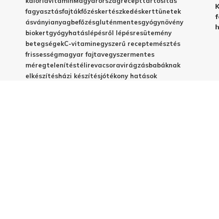
kalória
vitamin
Magyarország
recept
tartósítás
K
fagyasztás
fajták
főzés
kertészkedés
kert
tünetek
f
ásványianyag
befőzés
gluténmentes
gyógynövény
h
biokert
gyógyhatás
lépésről lépésre
sütemény
betegségek
C-vitamin
egyszerű recept
emésztés
frissesség
magyar fajta
vegyszermentes
méregtelenítés
télire
vacsora
virágzás
babáknak
elkészítés
házi készítés
jótékony hatások
© 2025 - Elestar.hu