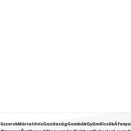
Fűszerek
Máriatövis
Gazdaság
Gombák
Gyümölcsök
Áfonya