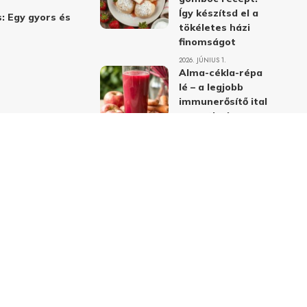
Így készítsd el a
: Egy gyors és
tökéletes házi
finomságot
2026. JÚNIUS 1.
Alma-cékla-répa
lé – a legjobb
immunerősítő ital
receptje és
hatásai
2026. JÚNIUS 1.
Almás-mákos
sütemények: A
legjobb receptek
a klasszikus
ízpárosítással
2026. MÁJUS 31.
delmi nyilatkozat
Felhasználási feltételek
Kapcsolat