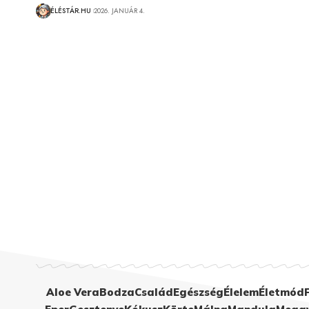
ÉLÉSTÁR.HU
2026. JANUÁR 4.
Aloe Vera
Bodza
Család
Egészség
Élelem
Életmód