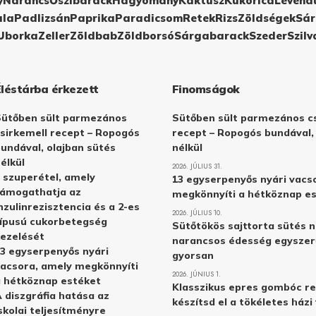
y
Narancs
Őszibarack
Hagyomány
Kaktusz
Kukorica
Levend
ula
Padlizsán
Paprika
Paradicsom
Retek
Rizs
Zöldségek
Sár
Uborka
Zeller
Zöldbab
Zöldborsó
Sárgabarack
Szeder
Szilv
Éléstárba érkezett
Finomságok
Sütőben sült parmezános
Sütőben sült parmezános cs
sirkemell recept – Ropogós
recept – Ropogós bundával,
undával, olajban sütés
nélkül
élkül
2026. JÚLIUS 31.
 szuperétel, amely
13 egyserpenyős nyári vacs
támogathatja az
megkönnyíti a hétköznap e
nzulinrezisztencia és a 2-es
2026. JÚLIUS 10.
ípusú cukorbetegség
Sütőtökös sajttorta sütés n
ezelését
narancsos édesség egyszer
3 egyserpenyős nyári
gyorsan
acsora, amely megkönnyíti
2026. JÚNIUS 1.
 hétköznap estéket
Klasszikus epres gombóc re
 diszgráfia hatása az
készítsd el a tökéletes ház
skolai teljesítményre