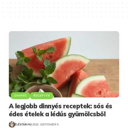
DINNYE
RECEPTEK
A legjobb dinnyés receptek: sós és
édes ételek a lédús gyümölcsből
ÉLÉSTÁR.HU
2025. SZEPTEMBER 9.