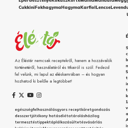
Eper
Gesztenye
Kókusz
Körte
Málna
Mandula
Megg
Cukkini
Fokhagyma
Hagyma
Karfiol
Lencse
Levend
c
b
Az Éléstár nemcsak receptekről, hanem a hozzávalók
n
történetéről, használatáról és titkairól is szól. Fedezd
5
fel velünk, mi lapul az éléskamrában – és hogyan
hozhatod ki belőle a legtöbbet!
i
t
k
1
v
egészség
felhasználás
gyors recept
köret
gondozás
a
desszert
jótékony hatás
diéta
tárolás
házilag
A
termesztés
tippek
táplálkozás
ültetés
vásárlás
i