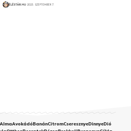
ÉLÉSTÁR.HU
2025. SZEPTEMBER 7.
Alma
Avokádó
Banán
Citrom
Cseresznye
Dinnye
Dió