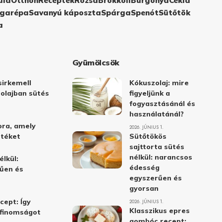
ula
Otthon
Receptek
Rózsa
Brokkoli
Burgonya
Cékla
garépa
Savanyú káposzta
Spárga
Spenót
Sütőtök
a
Gyümölcsök
irkemell
Kókuszolaj: mire
 olajban sütés
figyeljünk a
fogyasztásánál és
használatánál?
ora, amely
2026. JÚNIUS 1.
stéket
Sütőtökös
sajttorta sütés
nélkül: narancsos
élkül:
édesség
űen és
egyszerűen és
gyorsan
cept: Így
2026. JÚNIUS 1.
Klasszikus epres
i finomságot
gombóc recept: