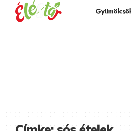
Gyümölcsö
Címke:
sós ételek