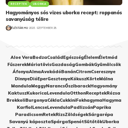
RECEPTEK
UBORKA
Hagyományos sós vizes uborka recept: roppanós
savanyúság télire
ÉLÉSTÁR.HU
2025. SZEPTEMBER 28.
Aloe Vera
Bodza
Család
Egészség
Élelem
Életmód
Fűszerek
Máriatövis
Gazdaság
Gombák
Gyümölcsök
Áfonya
Alma
Avokádó
Banán
Citrom
Cseresznye
Dinnye
Dió
Eper
Gesztenye
Kókusz
Körte
Málna
Mandula
Meggy
Narancs
Őszibarack
Hagyomány
Kaktusz
Kukorica
Levendula
Otthon
Receptek
Rózsa
Brokkoli
Burgonya
Cékla
Cukkini
Fokhagyma
Hagyma
Karfiol
Lencse
Levendula
Padlizsán
Paprika
Paradicsom
Retek
Rizs
Zöldségek
Sárgarépa
Savanyú káposzta
Spárga
Spenót
Sütőtök
Uborka