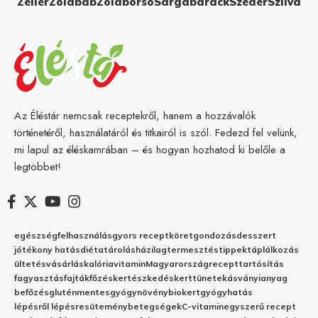
Zeller
Zöldbab
Zöldborsó
Sárgabarack
Szeder
Szilva
Az Éléstár nemcsak receptekről, hanem a hozzávalók
történetéről, használatáról és titkairól is szól. Fedezd fel velünk,
mi lapul az éléskamrában – és hogyan hozhatod ki belőle a
legtöbbet!
egészség
felhasználás
gyors recept
köret
gondozás
desszert
jótékony hatás
diéta
tárolás
házilag
termesztés
tippek
táplálkozás
ültetés
vásárlás
kalória
vitamin
Magyarország
recept
tartósítás
fagyasztás
fajták
főzés
kertészkedés
kert
tünetek
ásványianyag
befőzés
gluténmentes
gyógynövény
biokert
gyógyhatás
lépésről lépésre
sütemény
betegségek
C-vitamin
egyszerű recept