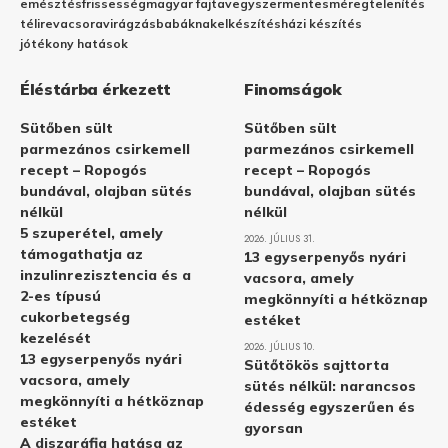
emésztés
frissesség
magyar fajta
vegyszermentes
méregtelenítés
télire
vacsora
virágzás
babáknak
elkészítés
házi készítés
jótékony hatások
Éléstárba érkezett
Finomságok
Sütőben sült
Sütőben sült
parmezános csirkemell
parmezános csirkemell
recept – Ropogós
recept – Ropogós
bundával, olajban sütés
bundával, olajban sütés
nélkül
nélkül
5 szuperétel, amely
2026. JÚLIUS 31.
támogathatja az
13 egyserpenyős nyári
inzulinrezisztencia és a
vacsora, amely
2-es típusú
megkönnyíti a hétköznap
cukorbetegség
estéket
kezelését
2026. JÚLIUS 10.
13 egyserpenyős nyári
Sütőtökös sajttorta
vacsora, amely
sütés nélkül: narancsos
megkönnyíti a hétköznap
édesség egyszerűen és
estéket
gyorsan
A diszgráfia hatása az