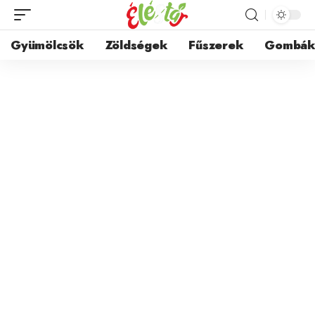
Gyümölcsök
Zöldségek
Fűszerek
Gombá