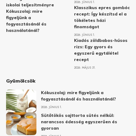
2026. JÚNIUS 1.
iskolai teljesítményre
Klasszikus epres gombóc
Kókuszolaj: mire
recept: Így készítsd el a
figyeljünk a
tökéletes házi
fogyasztásánál és
finomságot
használatánál?
2026. JÚNIUS 1.
Kiadós zöldbabos-húsos
rizs: Egy gyors és
egyszerű egytálétel
recept
2026. MÁJUS 31.
Gyümölcsök
Kókuszolaj: mire figyeljünk a
fogyasztásánál és használatánál?
2026. JÚNIUS 1.
Sütőtökös sajttorta sütés nélkül:
narancsos édesség egyszerűen és
gyorsan