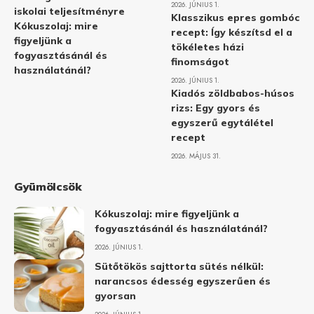
2026. JÚNIUS 1.
iskolai teljesítményre
Klasszikus epres gombóc
Kókuszolaj: mire
recept: Így készítsd el a
figyeljünk a
tökéletes házi
fogyasztásánál és
finomságot
használatánál?
2026. JÚNIUS 1.
Kiadós zöldbabos-húsos
rizs: Egy gyors és
egyszerű egytálétel
recept
2026. MÁJUS 31.
Gyümölcsök
Kókuszolaj: mire figyeljünk a
fogyasztásánál és használatánál?
2026. JÚNIUS 1.
Sütőtökös sajttorta sütés nélkül:
narancsos édesség egyszerűen és
gyorsan