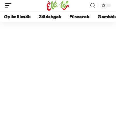
Gyümölcsök
Zöldségek
Fűszerek
Gombá