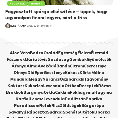
RECEPTEK
SPÁRGA
Fagyasztott spárga elkészítése – tippek, hogy
ugyanolyan finom legyen, mint a friss
ÉLÉSTÁR.HU
2025. SZEPTEMBER 18.
Aloe Vera
Bodza
Család
Egészség
Élelem
Életmód
Fűszerek
Máriatövis
Gazdaság
Gombák
Gyümölcsök
Áfonya
Alma
Avokádó
Banán
Citrom
Cseresznye
Dinnye
Dió
Eper
Gesztenye
Kókusz
Körte
Málna
Mandula
Meggy
Narancs
Őszibarack
Hagyomány
Kaktusz
Kukorica
Levendula
Otthon
Receptek
Rózsa
Brokkoli
Burgonya
Cékla
Cukkini
Fokhagyma
Hagyma
Karfiol
Lencse
Levendula
Padlizsán
Paprika
Paradicsom
Retek
Rizs
Zöldségek
Sárgarépa
Savanyú káposzta
Spárga
Spenót
Sütőtök
Uborka