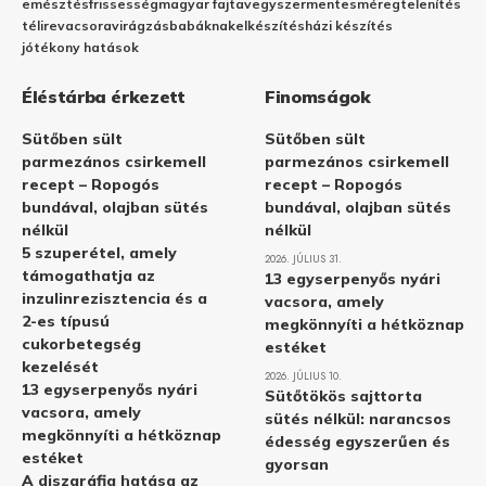
emésztés
frissesség
magyar fajta
vegyszermentes
méregtelenítés
télire
vacsora
virágzás
babáknak
elkészítés
házi készítés
jótékony hatások
Éléstárba érkezett
Finomságok
Sütőben sült
Sütőben sült
parmezános csirkemell
parmezános csirkemell
recept – Ropogós
recept – Ropogós
bundával, olajban sütés
bundával, olajban sütés
nélkül
nélkül
5 szuperétel, amely
2026. JÚLIUS 31.
támogathatja az
13 egyserpenyős nyári
inzulinrezisztencia és a
vacsora, amely
2-es típusú
megkönnyíti a hétköznap
cukorbetegség
estéket
kezelését
2026. JÚLIUS 10.
13 egyserpenyős nyári
Sütőtökös sajttorta
vacsora, amely
sütés nélkül: narancsos
megkönnyíti a hétköznap
édesség egyszerűen és
estéket
gyorsan
A diszgráfia hatása az