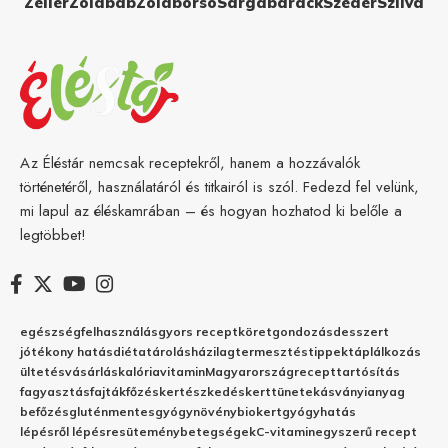
Zeller
Zöldbab
Zöldborsó
Sárgabarack
Szeder
Szilva
Az Éléstár nemcsak receptekről, hanem a hozzávalók
történetéről, használatáról és titkairól is szól. Fedezd fel velünk,
mi lapul az éléskamrában – és hogyan hozhatod ki belőle a
legtöbbet!
egészség
felhasználás
gyors recept
köret
gondozás
desszert
jótékony hatás
diéta
tárolás
házilag
termesztés
tippek
táplálkozás
ültetés
vásárlás
kalória
vitamin
Magyarország
recept
tartósítás
fagyasztás
fajták
főzés
kertészkedés
kert
tünetek
ásványianyag
befőzés
gluténmentes
gyógynövény
biokert
gyógyhatás
lépésről lépésre
sütemény
betegségek
C-vitamin
egyszerű recept