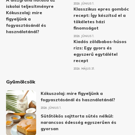
A diszgráfia hatása az
2026. JÚNIUS 1.
iskolai teljesítményre
Klasszikus epres gombóc
Kókuszolaj: mire
recept: Így készítsd el a
figyeljünk a
tökéletes házi
fogyasztásánál és
finomságot
használatánál?
2026. JÚNIUS 1.
Kiadós zöldbabos-húsos
rizs: Egy gyors és
egyszerű egytálétel
recept
2026. MÁJUS 31.
Gyümölcsök
Kókuszolaj: mire figyeljünk a
fogyasztásánál és használatánál?
2026. JÚNIUS 1.
Sütőtökös sajttorta sütés nélkül:
narancsos édesség egyszerűen és
gyorsan