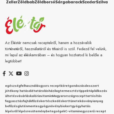
Zeller
Zöldbab
Zöldborsó
Sárgabarack
Szeder
Szilva
Az Éléstár nemcsak receptekről, hanem a hozzávalók
történetéről, használatáról és titkairól is szól. Fedezd fel velünk,
mi lapul az éléskamrában – és hogyan hozhatod ki belőle a
legtöbbet!
egészség
felhasználás
gyors recept
köret
gondozás
desszert
jótékony hatás
diéta
tárolás
házilag
termesztés
tippek
táplálkozás
ültetés
vásárlás
kalória
vitamin
Magyarország
recept
tartósítás
fagyasztás
fajták
főzés
kertészkedés
kert
tünetek
ásványianyag
befőzés
gluténmentes
gyógynövény
biokert
gyógyhatás
lépésről lépésre
sütemény
betegségek
C-vitamin
egyszerű recept