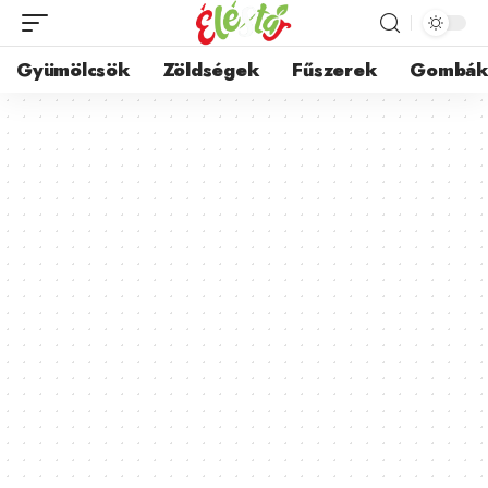
Gyümölcsök
Zöldségek
Fűszerek
Gombá