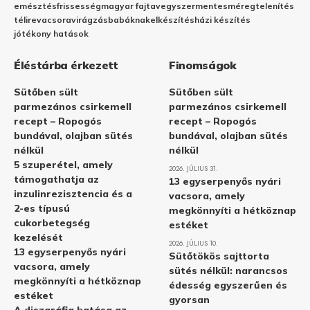
emésztés
frissesség
magyar fajta
vegyszermentes
méregtelenítés
télire
vacsora
virágzás
babáknak
elkészítés
házi készítés
jótékony hatások
Éléstárba érkezett
Finomságok
Sütőben sült
Sütőben sült
parmezános csirkemell
parmezános csirkemell
recept – Ropogós
recept – Ropogós
bundával, olajban sütés
bundával, olajban sütés
nélkül
nélkül
5 szuperétel, amely
2026. JÚLIUS 31.
támogathatja az
13 egyserpenyős nyári
inzulinrezisztencia és a
vacsora, amely
2-es típusú
megkönnyíti a hétköznap
cukorbetegség
estéket
kezelését
2026. JÚLIUS 10.
13 egyserpenyős nyári
Sütőtökös sajttorta
vacsora, amely
sütés nélkül: narancsos
megkönnyíti a hétköznap
édesség egyszerűen és
estéket
gyorsan