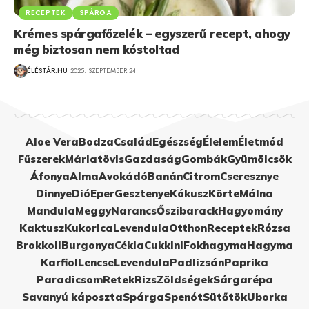
RECEPTEK
SPÁRGA
Krémes spárgafőzelék – egyszerű recept, ahogy
még biztosan nem kóstoltad
ÉLÉSTÁR.HU
2025. SZEPTEMBER 24.
Aloe Vera
Bodza
Család
Egészség
Élelem
Életmód
Fűszerek
Máriatövis
Gazdaság
Gombák
Gyümölcsök
Áfonya
Alma
Avokádó
Banán
Citrom
Cseresznye
Dinnye
Dió
Eper
Gesztenye
Kókusz
Körte
Málna
Mandula
Meggy
Narancs
Őszibarack
Hagyomány
Kaktusz
Kukorica
Levendula
Otthon
Receptek
Rózsa
Brokkoli
Burgonya
Cékla
Cukkini
Fokhagyma
Hagyma
Karfiol
Lencse
Levendula
Padlizsán
Paprika
Paradicsom
Retek
Rizs
Zöldségek
Sárgarépa
Savanyú káposzta
Spárga
Spenót
Sütőtök
Uborka