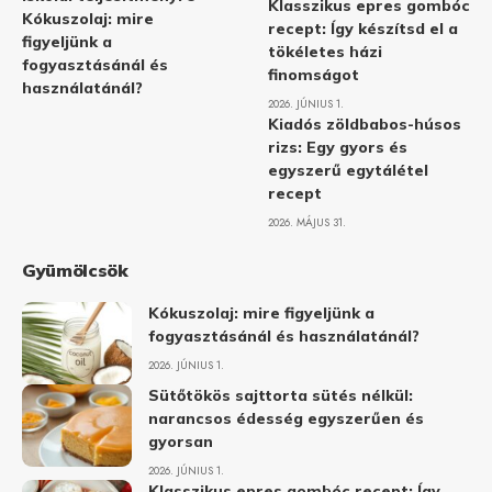
Klasszikus epres gombóc
Kókuszolaj: mire
recept: Így készítsd el a
figyeljünk a
tökéletes házi
fogyasztásánál és
finomságot
használatánál?
2026. JÚNIUS 1.
Kiadós zöldbabos-húsos
rizs: Egy gyors és
egyszerű egytálétel
recept
2026. MÁJUS 31.
Gyümölcsök
Kókuszolaj: mire figyeljünk a
fogyasztásánál és használatánál?
2026. JÚNIUS 1.
Sütőtökös sajttorta sütés nélkül:
narancsos édesség egyszerűen és
gyorsan
2026. JÚNIUS 1.
Klasszikus epres gombóc recept: Így