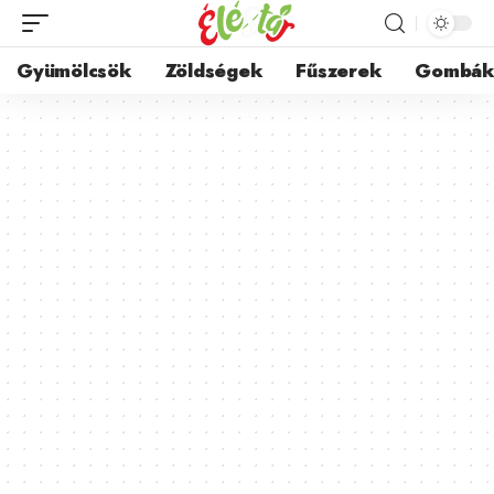
Gyümölcsök
Zöldségek
Fűszerek
Gombá