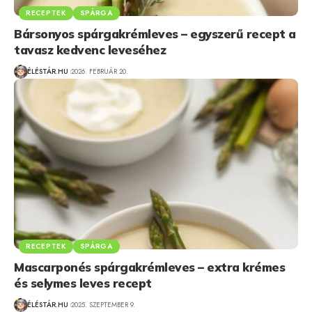
RECEPTEK
SPÁRGA
Bársonyos spárgakrémleves – egyszerű recept a
tavasz kedvenc leveséhez
ÉLÉSTÁR.HU
2026. FEBRUÁR 20.
RECEPTEK
SPÁRGA
Mascarponés spárgakrémleves – extra krémes
és selymes leves recept
ÉLÉSTÁR.HU
2025. SZEPTEMBER 9.