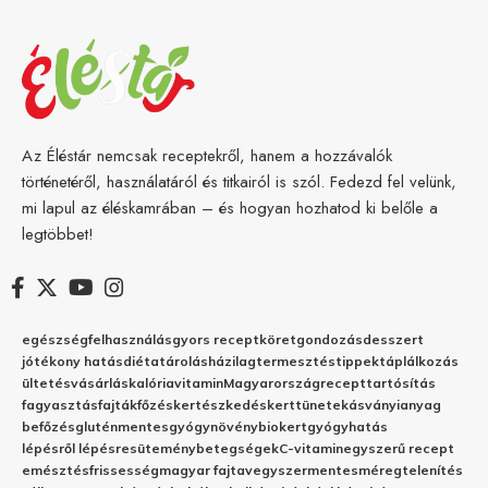
Az Éléstár nemcsak receptekről, hanem a hozzávalók
történetéről, használatáról és titkairól is szól. Fedezd fel velünk,
mi lapul az éléskamrában – és hogyan hozhatod ki belőle a
legtöbbet!
egészség
felhasználás
gyors recept
köret
gondozás
desszert
jótékony hatás
diéta
tárolás
házilag
termesztés
tippek
táplálkozás
ültetés
vásárlás
kalória
vitamin
Magyarország
recept
tartósítás
fagyasztás
fajták
főzés
kertészkedés
kert
tünetek
ásványianyag
befőzés
gluténmentes
gyógynövény
biokert
gyógyhatás
lépésről lépésre
sütemény
betegségek
C-vitamin
egyszerű recept
emésztés
frissesség
magyar fajta
vegyszermentes
méregtelenítés