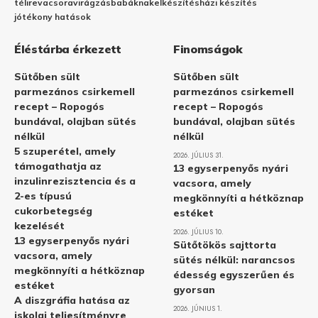
télire
vacsora
virágzás
babáknak
elkészítés
házi készítés
jótékony hatások
Éléstárba érkezett
Finomságok
Sütőben sült
Sütőben sült
parmezános csirkemell
parmezános csirkemell
recept – Ropogós
recept – Ropogós
bundával, olajban sütés
bundával, olajban sütés
nélkül
nélkül
5 szuperétel, amely
2026. JÚLIUS 31.
támogathatja az
13 egyserpenyős nyári
inzulinrezisztencia és a
vacsora, amely
2-es típusú
megkönnyíti a hétköznap
cukorbetegség
estéket
kezelését
2026. JÚLIUS 10.
13 egyserpenyős nyári
Sütőtökös sajttorta
vacsora, amely
sütés nélkül: narancsos
megkönnyíti a hétköznap
édesség egyszerűen és
estéket
gyorsan
A diszgráfia hatása az
2026. JÚNIUS 1.
iskolai teljesítményre