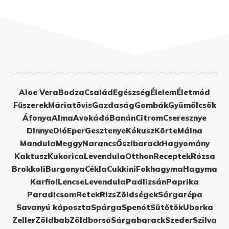
Aloe Vera
Bodza
Család
Egészség
Élelem
Életmód
Fűszerek
Máriatövis
Gazdaság
Gombák
Gyümölcsök
Áfonya
Alma
Avokádó
Banán
Citrom
Cseresznye
Dinnye
Dió
Eper
Gesztenye
Kókusz
Körte
Málna
Mandula
Meggy
Narancs
Őszibarack
Hagyomány
Kaktusz
Kukorica
Levendula
Otthon
Receptek
Rózsa
Brokkoli
Burgonya
Cékla
Cukkini
Fokhagyma
Hagyma
Karfiol
Lencse
Levendula
Padlizsán
Paprika
Paradicsom
Retek
Rizs
Zöldségek
Sárgarépa
Savanyú káposzta
Spárga
Spenót
Sütőtök
Uborka
Zeller
Zöldbab
Zöldborsó
Sárgabarack
Szeder
Szilva