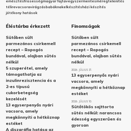
emésztés
frissesség
magyar fajta
vegyszermentes
méregtelenítés
télire
vacsora
virágzás
babáknak
elkészítés
házi készítés
jótékony hatások
Éléstárba érkezett
Finomságok
Sütőben sült
Sütőben sült
parmezános csirkemell
parmezános csirkemell
recept – Ropogós
recept – Ropogós
bundával, olajban sütés
bundával, olajban sütés
nélkül
nélkül
5 szuperétel, amely
2026. JÚLIUS 31.
támogathatja az
13 egyserpenyős nyári
inzulinrezisztencia és a
vacsora, amely
2-es típusú
megkönnyíti a hétköznap
cukorbetegség
estéket
kezelését
2026. JÚLIUS 10.
13 egyserpenyős nyári
Sütőtökös sajttorta
vacsora, amely
sütés nélkül: narancsos
megkönnyíti a hétköznap
édesség egyszerűen és
estéket
gyorsan
A diszgráfia hatása az