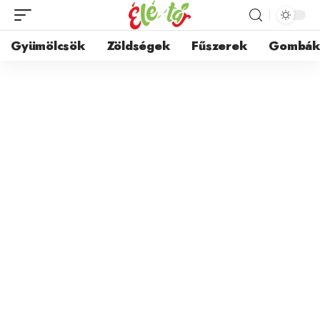
Gyümölcsök
Zöldségek
Fűszerek
Gombá