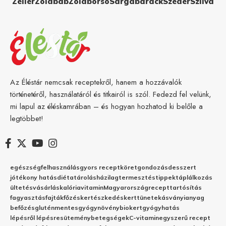
Zeller
Zöldbab
Zöldborsó
Sárgabarack
Szeder
Szilva
Az Éléstár nemcsak receptekről, hanem a hozzávalók
történetéről, használatáról és titkairól is szól. Fedezd fel velünk,
mi lapul az éléskamrában – és hogyan hozhatod ki belőle a
legtöbbet!
egészség
felhasználás
gyors recept
köret
gondozás
desszert
jótékony hatás
diéta
tárolás
házilag
termesztés
tippek
táplálkozás
ültetés
vásárlás
kalória
vitamin
Magyarország
recept
tartósítás
fagyasztás
fajták
főzés
kertészkedés
kert
tünetek
ásványianyag
befőzés
gluténmentes
gyógynövény
biokert
gyógyhatás
lépésről lépésre
sütemény
betegségek
C-vitamin
egyszerű recept