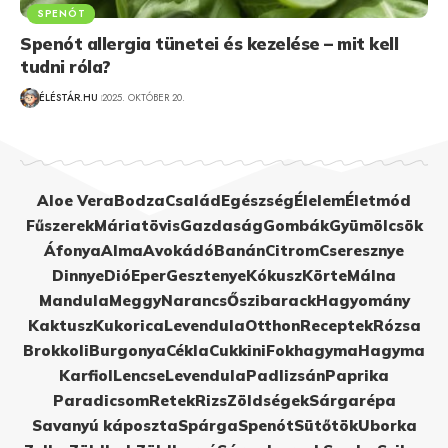
SPENÓT
Spenót allergia tünetei és kezelése – mit kell
tudni róla?
ÉLÉSTÁR.HU
2025. OKTÓBER 20.
Aloe Vera
Bodza
Család
Egészség
Élelem
Életmód
Fűszerek
Máriatövis
Gazdaság
Gombák
Gyümölcsök
Áfonya
Alma
Avokádó
Banán
Citrom
Cseresznye
Dinnye
Dió
Eper
Gesztenye
Kókusz
Körte
Málna
Mandula
Meggy
Narancs
Őszibarack
Hagyomány
Kaktusz
Kukorica
Levendula
Otthon
Receptek
Rózsa
Brokkoli
Burgonya
Cékla
Cukkini
Fokhagyma
Hagyma
Karfiol
Lencse
Levendula
Padlizsán
Paprika
Paradicsom
Retek
Rizs
Zöldségek
Sárgarépa
Savanyú káposzta
Spárga
Spenót
Sütőtök
Uborka