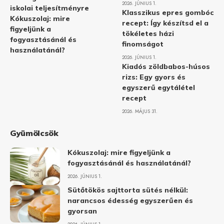
2026. JÚNIUS 1.
iskolai teljesítményre
Klasszikus epres gombóc
Kókuszolaj: mire
recept: Így készítsd el a
figyeljünk a
tökéletes házi
fogyasztásánál és
finomságot
használatánál?
2026. JÚNIUS 1.
Kiadós zöldbabos-húsos
rizs: Egy gyors és
egyszerű egytálétel
recept
2026. MÁJUS 31.
Gyümölcsök
Kókuszolaj: mire figyeljünk a
fogyasztásánál és használatánál?
2026. JÚNIUS 1.
Sütőtökös sajttorta sütés nélkül:
narancsos édesség egyszerűen és
gyorsan