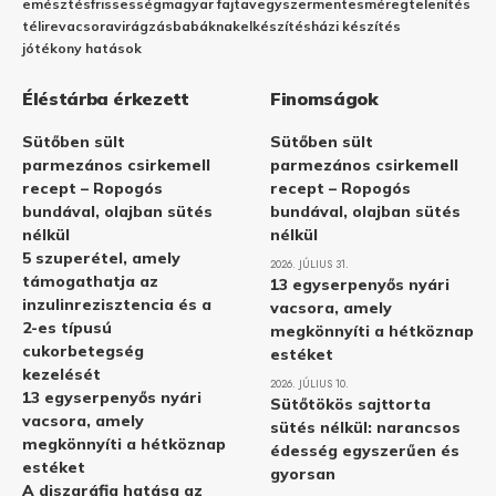
emésztés
frissesség
magyar fajta
vegyszermentes
méregtelenítés
télire
vacsora
virágzás
babáknak
elkészítés
házi készítés
jótékony hatások
Éléstárba érkezett
Finomságok
Sütőben sült
Sütőben sült
parmezános csirkemell
parmezános csirkemell
recept – Ropogós
recept – Ropogós
bundával, olajban sütés
bundával, olajban sütés
nélkül
nélkül
5 szuperétel, amely
2026. JÚLIUS 31.
támogathatja az
13 egyserpenyős nyári
inzulinrezisztencia és a
vacsora, amely
2-es típusú
megkönnyíti a hétköznap
cukorbetegség
estéket
kezelését
2026. JÚLIUS 10.
13 egyserpenyős nyári
Sütőtökös sajttorta
vacsora, amely
sütés nélkül: narancsos
megkönnyíti a hétköznap
édesség egyszerűen és
estéket
gyorsan
A diszgráfia hatása az