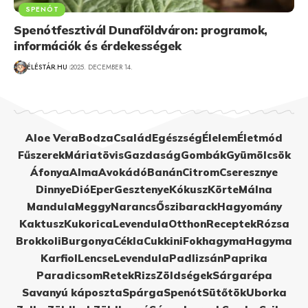
SPENÓT
Spenótfesztivál Dunaföldváron: programok,
információk és érdekességek
ÉLÉSTÁR.HU
2025. DECEMBER 14.
Aloe Vera
Bodza
Család
Egészség
Élelem
Életmód
Fűszerek
Máriatövis
Gazdaság
Gombák
Gyümölcsök
Áfonya
Alma
Avokádó
Banán
Citrom
Cseresznye
Dinnye
Dió
Eper
Gesztenye
Kókusz
Körte
Málna
Mandula
Meggy
Narancs
Őszibarack
Hagyomány
Kaktusz
Kukorica
Levendula
Otthon
Receptek
Rózsa
Brokkoli
Burgonya
Cékla
Cukkini
Fokhagyma
Hagyma
Karfiol
Lencse
Levendula
Padlizsán
Paprika
Paradicsom
Retek
Rizs
Zöldségek
Sárgarépa
Savanyú káposzta
Spárga
Spenót
Sütőtök
Uborka