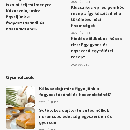
2026. JÚNIUS 1.
iskolai teljesítményre
Klasszikus epres gombóc
Kókuszolaj: mire
recept: Így készítsd el a
figyeljünk a
tökéletes házi
fogyasztásánál és
finomságot
használatánál?
2026. JÚNIUS 1.
Kiadós zöldbabos-húsos
rizs: Egy gyors és
egyszerű egytálétel
recept
2026. MÁJUS 31.
Gyümölcsök
Kókuszolaj: mire figyeljünk a
fogyasztásánál és használatánál?
2026. JÚNIUS 1.
Sütőtökös sajttorta sütés nélkül:
narancsos édesség egyszerűen és
gyorsan