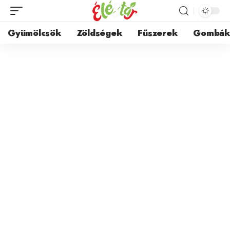
Gyümölcsök
Zöldségek
Fűszerek
Gombá