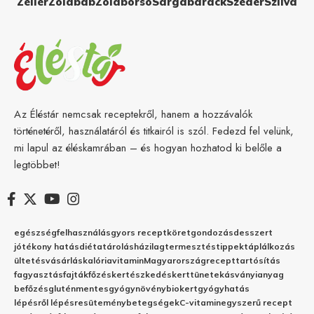
Zeller
Zöldbab
Zöldborsó
Sárgabarack
Szeder
Szilva
Az Éléstár nemcsak receptekről, hanem a hozzávalók
történetéről, használatáról és titkairól is szól. Fedezd fel velünk,
mi lapul az éléskamrában – és hogyan hozhatod ki belőle a
legtöbbet!
egészség
felhasználás
gyors recept
köret
gondozás
desszert
jótékony hatás
diéta
tárolás
házilag
termesztés
tippek
táplálkozás
ültetés
vásárlás
kalória
vitamin
Magyarország
recept
tartósítás
fagyasztás
fajták
főzés
kertészkedés
kert
tünetek
ásványianyag
befőzés
gluténmentes
gyógynövény
biokert
gyógyhatás
lépésről lépésre
sütemény
betegségek
C-vitamin
egyszerű recept