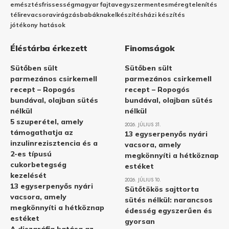
emésztés
frissesség
magyar fajta
vegyszermentes
méregtelenítés
télire
vacsora
virágzás
babáknak
elkészítés
házi készítés
jótékony hatások
Éléstárba érkezett
Finomságok
Sütőben sült
Sütőben sült
parmezános csirkemell
parmezános csirkemell
recept – Ropogós
recept – Ropogós
bundával, olajban sütés
bundával, olajban sütés
nélkül
nélkül
5 szuperétel, amely
2026. JÚLIUS 31.
támogathatja az
13 egyserpenyős nyári
inzulinrezisztencia és a
vacsora, amely
2-es típusú
megkönnyíti a hétköznap
cukorbetegség
estéket
kezelését
2026. JÚLIUS 10.
13 egyserpenyős nyári
Sütőtökös sajttorta
vacsora, amely
sütés nélkül: narancsos
megkönnyíti a hétköznap
édesség egyszerűen és
estéket
gyorsan