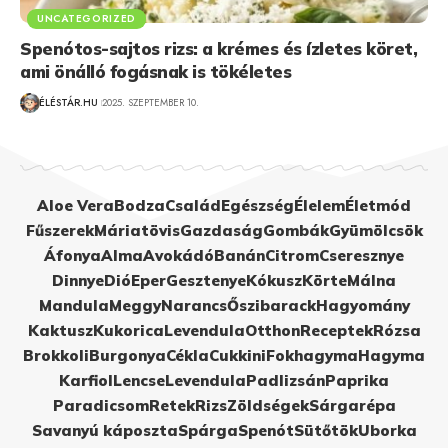
UNCATEGORIZED
Spenótos-sajtos rizs: a krémes és ízletes köret,
ami önálló fogásnak is tökéletes
ÉLÉSTÁR.HU
2025. SZEPTEMBER 10.
Aloe Vera
Bodza
Család
Egészség
Élelem
Életmód
Fűszerek
Máriatövis
Gazdaság
Gombák
Gyümölcsök
Áfonya
Alma
Avokádó
Banán
Citrom
Cseresznye
Dinnye
Dió
Eper
Gesztenye
Kókusz
Körte
Málna
Mandula
Meggy
Narancs
Őszibarack
Hagyomány
Kaktusz
Kukorica
Levendula
Otthon
Receptek
Rózsa
Brokkoli
Burgonya
Cékla
Cukkini
Fokhagyma
Hagyma
Karfiol
Lencse
Levendula
Padlizsán
Paprika
Paradicsom
Retek
Rizs
Zöldségek
Sárgarépa
Savanyú káposzta
Spárga
Spenót
Sütőtök
Uborka