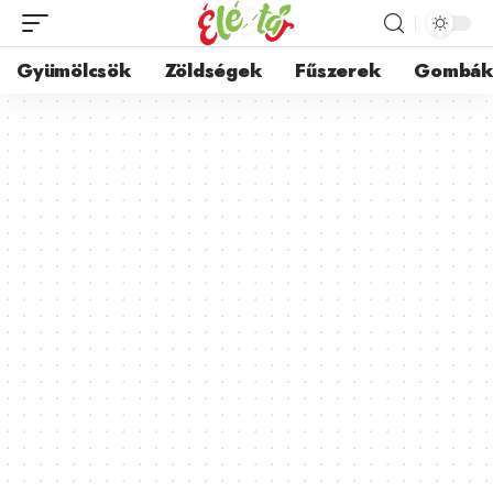
Gyümölcsök
Zöldségek
Fűszerek
Gombá