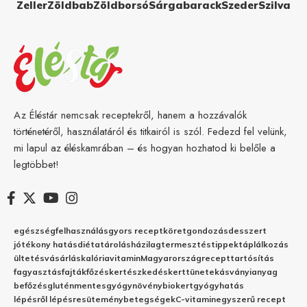
Zeller
Zöldbab
Zöldborsó
Sárgabarack
Szeder
Szilva
Az Éléstár nemcsak receptekről, hanem a hozzávalók
történetéről, használatáról és titkairól is szól. Fedezd fel velünk,
mi lapul az éléskamrában – és hogyan hozhatod ki belőle a
legtöbbet!
egészség
felhasználás
gyors recept
köret
gondozás
desszert
jótékony hatás
diéta
tárolás
házilag
termesztés
tippek
táplálkozás
ültetés
vásárlás
kalória
vitamin
Magyarország
recept
tartósítás
fagyasztás
fajták
főzés
kertészkedés
kert
tünetek
ásványianyag
befőzés
gluténmentes
gyógynövény
biokert
gyógyhatás
lépésről lépésre
sütemény
betegségek
C-vitamin
egyszerű recept