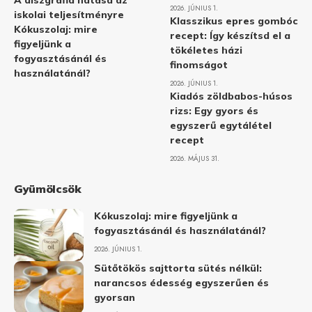
A diszgráfia hatása az
2026. JÚNIUS 1.
iskolai teljesítményre
Klasszikus epres gombóc
Kókuszolaj: mire
recept: Így készítsd el a
figyeljünk a
tökéletes házi
fogyasztásánál és
finomságot
használatánál?
2026. JÚNIUS 1.
Kiadós zöldbabos-húsos
rizs: Egy gyors és
egyszerű egytálétel
recept
2026. MÁJUS 31.
Gyümölcsök
Kókuszolaj: mire figyeljünk a
fogyasztásánál és használatánál?
2026. JÚNIUS 1.
Sütőtökös sajttorta sütés nélkül:
narancsos édesség egyszerűen és
gyorsan