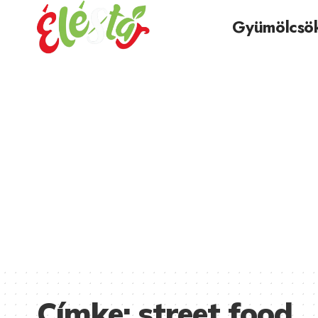
Gyümölcsö
Címke:
street food