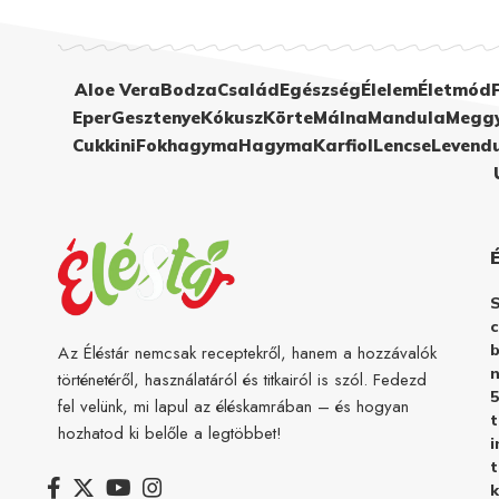
Aloe Vera
Bodza
Család
Egészség
Élelem
Életmód
Eper
Gesztenye
Kókusz
Körte
Málna
Mandula
Megg
Cukkini
Fokhagyma
Hagyma
Karfiol
Lencse
Levend
c
b
Az Éléstár nemcsak receptekről, hanem a hozzávalók
n
történetéről, használatáról és titkairól is szól. Fedezd
5
fel velünk, mi lapul az éléskamrában – és hogyan
hozhatod ki belőle a legtöbbet!
i
t
k