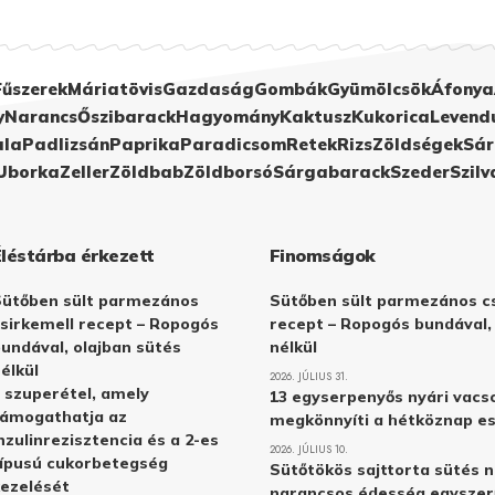
Fűszerek
Máriatövis
Gazdaság
Gombák
Gyümölcsök
Áfonya
y
Narancs
Őszibarack
Hagyomány
Kaktusz
Kukorica
Levend
ula
Padlizsán
Paprika
Paradicsom
Retek
Rizs
Zöldségek
Sár
Uborka
Zeller
Zöldbab
Zöldborsó
Sárgabarack
Szeder
Szilv
Éléstárba érkezett
Finomságok
Sütőben sült parmezános
Sütőben sült parmezános cs
sirkemell recept – Ropogós
recept – Ropogós bundával,
undával, olajban sütés
nélkül
élkül
2026. JÚLIUS 31.
 szuperétel, amely
13 egyserpenyős nyári vacs
támogathatja az
megkönnyíti a hétköznap e
nzulinrezisztencia és a 2-es
2026. JÚLIUS 10.
ípusú cukorbetegség
Sütőtökös sajttorta sütés n
ezelését
narancsos édesség egyszer