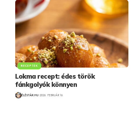
RECEPTEK
Lokma recept: édes török
fánkgolyók könnyen
ÉLÉSTÁR.HU
2026. FEBRUÁR 16.