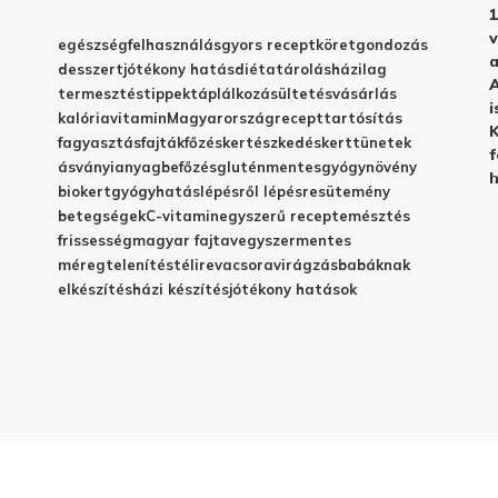
1
v
egészség
felhasználás
gyors recept
köret
gondozás
a
desszert
jótékony hatás
diéta
tárolás
házilag
A
termesztés
tippek
táplálkozás
ültetés
vásárlás
i
kalória
vitamin
Magyarország
recept
tartósítás
K
fagyasztás
fajták
főzés
kertészkedés
kert
tünetek
f
ásványianyag
befőzés
gluténmentes
gyógynövény
h
biokert
gyógyhatás
lépésről lépésre
sütemény
betegségek
C-vitamin
egyszerű recept
emésztés
frissesség
magyar fajta
vegyszermentes
méregtelenítés
télire
vacsora
virágzás
babáknak
elkészítés
házi készítés
jótékony hatások