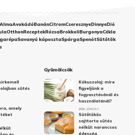
Alma
Avokádó
Banán
Citrom
Cseresznye
Dinnye
Dió
ula
Otthon
Receptek
Rózsa
Brokkoli
Burgonya
Cékla
garépa
Savanyú káposzta
Spárga
Spenót
Sütőtök
a
Gyümölcsök
irkemell
Kókuszolaj: mire
 olajban sütés
figyeljünk a
fogyasztásánál és
használatánál?
ora, amely
2026. JÚNIUS 1.
stéket
Sütőtökös
sajttorta sütés
nélkül: narancsos
élkül:
édesség
űen és