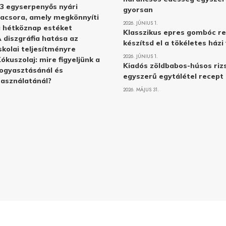
3 egyserpenyős nyári
gyorsan
acsora, amely megkönnyíti
2026. JÚNIUS 1.
 hétköznap estéket
Klasszikus epres gombóc re
 diszgráfia hatása az
készítsd el a tökéletes ház
skolai teljesítményre
2026. JÚNIUS 1.
ókuszolaj: mire figyeljünk a
Kiadós zöldbabos-húsos rizs
ogyasztásánál és
egyszerű egytálétel recept
asználatánál?
2026. MÁJUS 31.