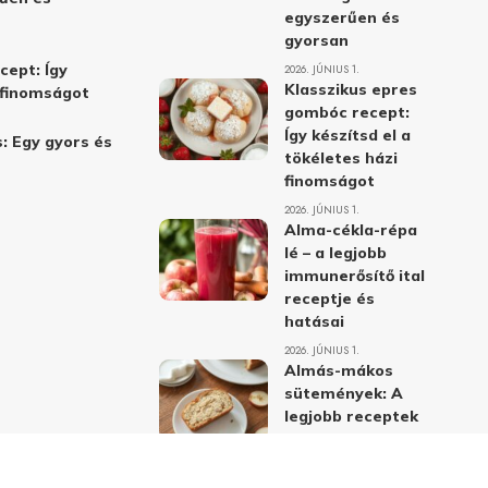
egyszerűen és
gyorsan
cept: Így
2026. JÚNIUS 1.
Klasszikus epres
i finomságot
gombóc recept:
Így készítsd el a
: Egy gyors és
tökéletes házi
finomságot
2026. JÚNIUS 1.
Alma-cékla-répa
lé – a legjobb
immunerősítő ital
receptje és
hatásai
2026. JÚNIUS 1.
Almás-mákos
sütemények: A
legjobb receptek
a klasszikus
ízpárosítással