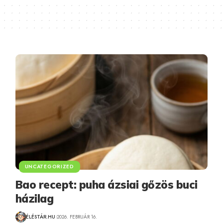
UNCATEGORIZED
Bao recept: puha ázsiai gőzös buci
házilag
ÉLÉSTÁR.HU
2026. FEBRUÁR 16.