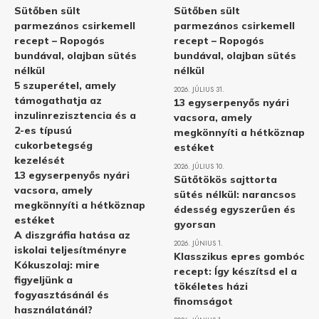
Sütőben sült
Sütőben sült
parmezános csirkemell
parmezános csirkemell
recept – Ropogós
recept – Ropogós
bundával, olajban sütés
bundával, olajban sütés
nélkül
nélkül
5 szuperétel, amely
2026. JÚLIUS 31.
támogathatja az
13 egyserpenyős nyári
inzulinrezisztencia és a
vacsora, amely
2-es típusú
megkönnyíti a hétköznap
cukorbetegség
estéket
kezelését
2026. JÚLIUS 10.
13 egyserpenyős nyári
Sütőtökös sajttorta
vacsora, amely
sütés nélkül: narancsos
megkönnyíti a hétköznap
édesség egyszerűen és
estéket
gyorsan
A diszgráfia hatása az
2026. JÚNIUS 1.
iskolai teljesítményre
Klasszikus epres gombóc
Kókuszolaj: mire
recept: Így készítsd el a
figyeljünk a
tökéletes házi
fogyasztásánál és
finomságot
használatánál?