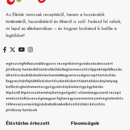
Az Éléstár nemcsak receptekről, hanem a hozzávalók
történetéről, használatáról és titkairól is szól. Fedezd fel velünk,
mi lapul az éléskamrában – és hogyan hozhatod ki belőle a
legtöbbet!
egészség
felhasználás
gyors recept
köret
gondozás
desszert
jótékony hatás
diéta
tárolás
házilag
termesztés
tippek
táplálkozás
ültetés
vásárlás
kalória
vitamin
Magyarország
recept
tartósítás
fagyasztás
fajták
főzés
kertészkedés
kert
tünetek
ásványianyag
befőzés
gluténmentes
gyógynövény
biokert
gyógyhatás
lépésről lépésre
sütemény
betegségek
C-vitamin
egyszerű recept
emésztés
frissesség
magyar fajta
vegyszermentes
méregtelenítés
télire
vacsora
virágzás
babáknak
elkészítés
házi készítés
jótékony hatások
Éléstárba érkezett
Finomságok