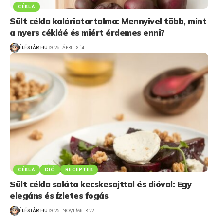
CÉKLA
Sült cékla kalóriatartalma: Mennyivel több, mint
a nyers cékláé és miért érdemes enni?
ÉLÉSTÁR.HU
2026. ÁPRILIS 14.
CÉKLA
DIÓ
RECEPTEK
Sült cékla saláta kecskesajttal és dióval: Egy
elegáns és ízletes fogás
ÉLÉSTÁR.HU
2025. NOVEMBER 22.