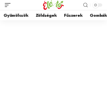
Gyümölcsök
Zöldségek
Fűszerek
Gombá