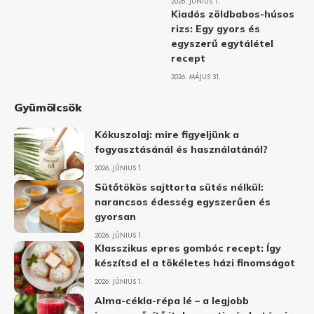
2026. JÚNIUS 1.
Kiadós zöldbabos-húsos
rizs: Egy gyors és
egyszerű egytálétel
recept
2026. MÁJUS 31.
Gyümölcsök
Kókuszolaj: mire figyeljünk a
fogyasztásánál és használatánál?
2026. JÚNIUS 1.
Sütőtökös sajttorta sütés nélkül:
narancsos édesség egyszerűen és
gyorsan
2026. JÚNIUS 1.
Klasszikus epres gombóc recept: Így
készítsd el a tökéletes házi finomságot
2026. JÚNIUS 1.
Alma-cékla-répa lé – a legjobb