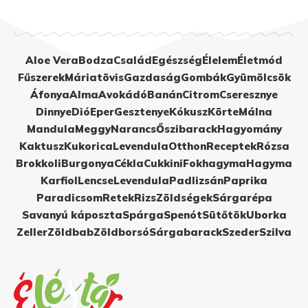
Aloe Vera
Bodza
Család
Egészség
Élelem
Életmód
Fűszerek
Máriatövis
Gazdaság
Gombák
Gyümölcsök
Áfonya
Alma
Avokádó
Banán
Citrom
Cseresznye
Dinnye
Dió
Eper
Gesztenye
Kókusz
Körte
Málna
Mandula
Meggy
Narancs
Őszibarack
Hagyomány
Kaktusz
Kukorica
Levendula
Otthon
Receptek
Rózsa
Brokkoli
Burgonya
Cékla
Cukkini
Fokhagyma
Hagyma
Karfiol
Lencse
Levendula
Padlizsán
Paprika
Paradicsom
Retek
Rizs
Zöldségek
Sárgarépa
Savanyú káposzta
Spárga
Spenót
Sütőtök
Uborka
Zeller
Zöldbab
Zöldborsó
Sárgabarack
Szeder
Szilva