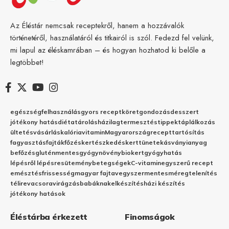
Az Éléstár nemcsak receptekről, hanem a hozzávalók
történetéről, használatáról és titkairól is szól. Fedezd fel velünk,
mi lapul az éléskamrában – és hogyan hozhatod ki belőle a
legtöbbet!
egészség
felhasználás
gyors recept
köret
gondozás
desszert
jótékony hatás
diéta
tárolás
házilag
termesztés
tippek
táplálkozás
ültetés
vásárlás
kalória
vitamin
Magyarország
recept
tartósítás
fagyasztás
fajták
főzés
kertészkedés
kert
tünetek
ásványianyag
befőzés
gluténmentes
gyógynövény
biokert
gyógyhatás
lépésről lépésre
sütemény
betegségek
C-vitamin
egyszerű recept
emésztés
frissesség
magyar fajta
vegyszermentes
méregtelenítés
télire
vacsora
virágzás
babáknak
elkészítés
házi készítés
jótékony hatások
Éléstárba érkezett
Finomságok