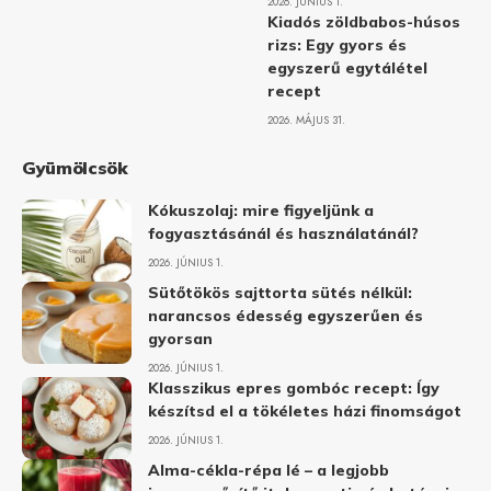
2026. JÚNIUS 1.
Kiadós zöldbabos-húsos
rizs: Egy gyors és
egyszerű egytálétel
recept
2026. MÁJUS 31.
Gyümölcsök
Kókuszolaj: mire figyeljünk a
fogyasztásánál és használatánál?
2026. JÚNIUS 1.
Sütőtökös sajttorta sütés nélkül:
narancsos édesség egyszerűen és
gyorsan
2026. JÚNIUS 1.
Klasszikus epres gombóc recept: Így
készítsd el a tökéletes házi finomságot
2026. JÚNIUS 1.
Alma-cékla-répa lé – a legjobb