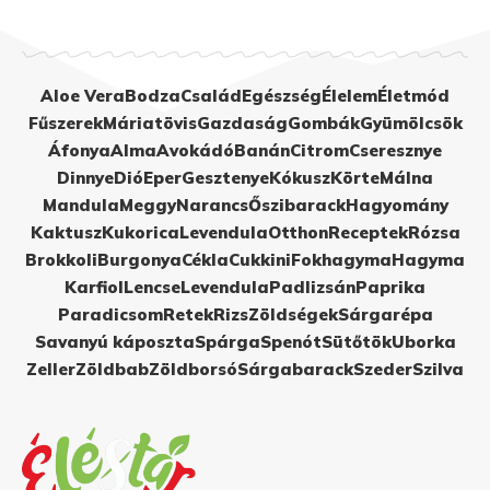
Aloe Vera
Bodza
Család
Egészség
Élelem
Életmód
Fűszerek
Máriatövis
Gazdaság
Gombák
Gyümölcsök
Áfonya
Alma
Avokádó
Banán
Citrom
Cseresznye
Dinnye
Dió
Eper
Gesztenye
Kókusz
Körte
Málna
Mandula
Meggy
Narancs
Őszibarack
Hagyomány
Kaktusz
Kukorica
Levendula
Otthon
Receptek
Rózsa
Brokkoli
Burgonya
Cékla
Cukkini
Fokhagyma
Hagyma
Karfiol
Lencse
Levendula
Padlizsán
Paprika
Paradicsom
Retek
Rizs
Zöldségek
Sárgarépa
Savanyú káposzta
Spárga
Spenót
Sütőtök
Uborka
Zeller
Zöldbab
Zöldborsó
Sárgabarack
Szeder
Szilva