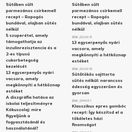
Sütőben sült
Sütőben sült
parmezános csirkemell
parmezános csirkemell
recept – Ropogós
recept – Ropogós
bundával, olajban sütés
bundával, olajban sütés
nélkül
nélkül
5 szuperétel, amely
2026. JÚLIUS 31.
támogathatja az
13 egyserpenyős nyári
inzulinrezisztencia és a
vacsora, amely
2-es típusú
megkönnyíti a hétköznap
cukorbetegség
estéket
kezelését
2026. JÚLIUS 10.
13 egyserpenyős nyári
Sütőtökös sajttorta
vacsora, amely
sütés nélkül: narancsos
megkönnyíti a hétköznap
édesség egyszerűen és
estéket
gyorsan
A diszgráfia hatása az
2026. JÚNIUS 1.
iskolai teljesítményre
Klasszikus epres gombóc
Kókuszolaj: mire
recept: Így készítsd el a
figyeljünk a
tökéletes házi
fogyasztásánál és
finomságot
használatánál?