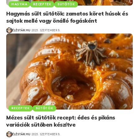
HAGYMA
RECEPTEK
SÜTŐTÖK
Hagymás sült sütőtök: zamatos köret húsok és
sajtok mellé vagy önálló fogásként
ÉLÉSTÁR.HU
2025. SZEPTEMBER 8.
RECEPTEK
SÜTŐTÖK
Mézes sült sütőtök recept: édes és pikáns
variációk sütőben készítve
ÉLÉSTÁR.HU
2025. SZEPTEMBER 8.