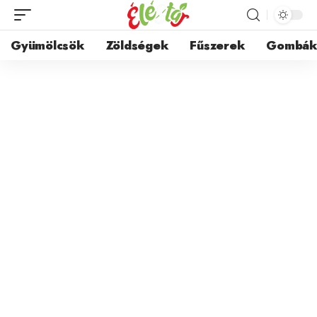
Gyümölcsök
Zöldségek
Fűszerek
Gombá