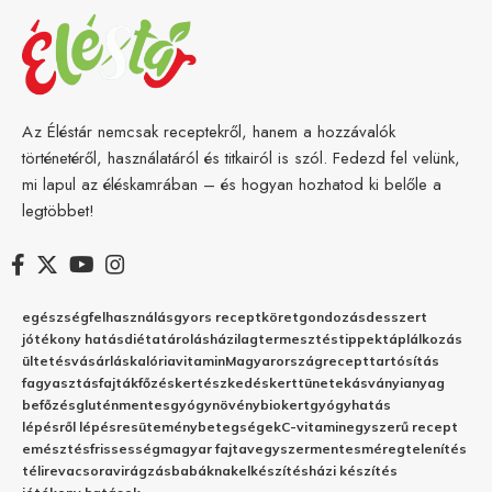
Az Éléstár nemcsak receptekről, hanem a hozzávalók
történetéről, használatáról és titkairól is szól. Fedezd fel velünk,
mi lapul az éléskamrában – és hogyan hozhatod ki belőle a
legtöbbet!
egészség
felhasználás
gyors recept
köret
gondozás
desszert
jótékony hatás
diéta
tárolás
házilag
termesztés
tippek
táplálkozás
ültetés
vásárlás
kalória
vitamin
Magyarország
recept
tartósítás
fagyasztás
fajták
főzés
kertészkedés
kert
tünetek
ásványianyag
befőzés
gluténmentes
gyógynövény
biokert
gyógyhatás
lépésről lépésre
sütemény
betegségek
C-vitamin
egyszerű recept
emésztés
frissesség
magyar fajta
vegyszermentes
méregtelenítés
télire
vacsora
virágzás
babáknak
elkészítés
házi készítés