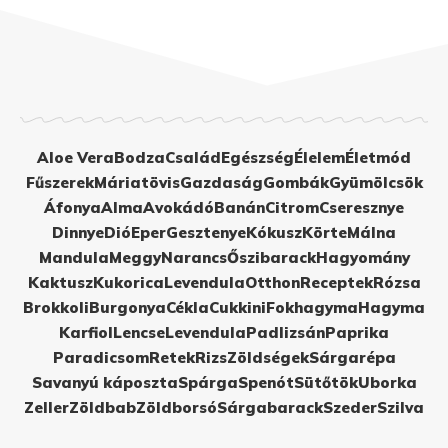
Aloe Vera
Bodza
Család
Egészség
Élelem
Életmód
Fűszerek
Máriatövis
Gazdaság
Gombák
Gyümölcsök
Áfonya
Alma
Avokádó
Banán
Citrom
Cseresznye
Dinnye
Dió
Eper
Gesztenye
Kókusz
Körte
Málna
Mandula
Meggy
Narancs
Őszibarack
Hagyomány
Kaktusz
Kukorica
Levendula
Otthon
Receptek
Rózsa
Brokkoli
Burgonya
Cékla
Cukkini
Fokhagyma
Hagyma
Karfiol
Lencse
Levendula
Padlizsán
Paprika
Paradicsom
Retek
Rizs
Zöldségek
Sárgarépa
Savanyú káposzta
Spárga
Spenót
Sütőtök
Uborka
Zeller
Zöldbab
Zöldborsó
Sárgabarack
Szeder
Szilva