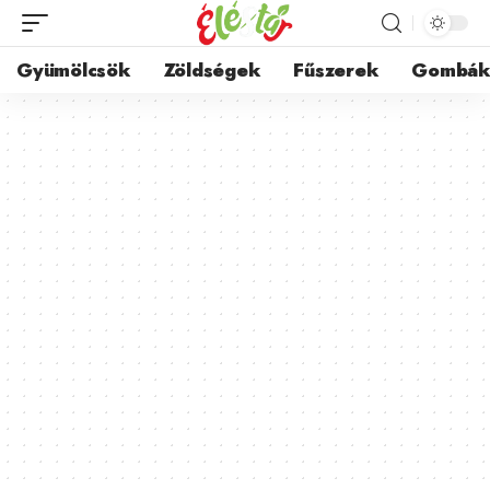
Gyümölcsök
Zöldségek
Fűszerek
Gombá