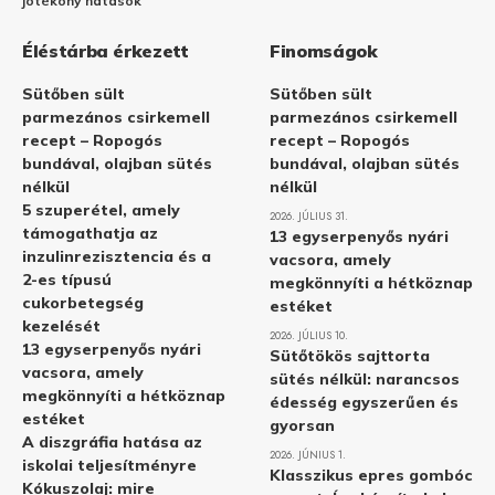
jótékony hatások
Éléstárba érkezett
Finomságok
Sütőben sült
Sütőben sült
parmezános csirkemell
parmezános csirkemell
recept – Ropogós
recept – Ropogós
bundával, olajban sütés
bundával, olajban sütés
nélkül
nélkül
5 szuperétel, amely
2026. JÚLIUS 31.
támogathatja az
13 egyserpenyős nyári
inzulinrezisztencia és a
vacsora, amely
2-es típusú
megkönnyíti a hétköznap
cukorbetegség
estéket
kezelését
2026. JÚLIUS 10.
13 egyserpenyős nyári
Sütőtökös sajttorta
vacsora, amely
sütés nélkül: narancsos
megkönnyíti a hétköznap
édesség egyszerűen és
estéket
gyorsan
A diszgráfia hatása az
2026. JÚNIUS 1.
iskolai teljesítményre
Klasszikus epres gombóc
Kókuszolaj: mire