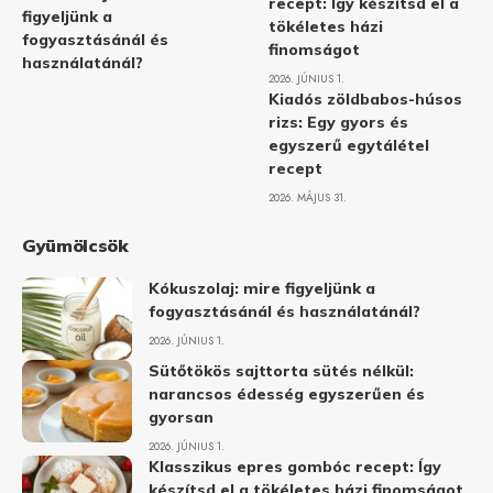
recept: Így készítsd el a
figyeljünk a
tökéletes házi
fogyasztásánál és
finomságot
használatánál?
2026. JÚNIUS 1.
Kiadós zöldbabos-húsos
rizs: Egy gyors és
egyszerű egytálétel
recept
2026. MÁJUS 31.
Gyümölcsök
Kókuszolaj: mire figyeljünk a
fogyasztásánál és használatánál?
2026. JÚNIUS 1.
Sütőtökös sajttorta sütés nélkül:
narancsos édesség egyszerűen és
gyorsan
2026. JÚNIUS 1.
Klasszikus epres gombóc recept: Így
készítsd el a tökéletes házi finomságot