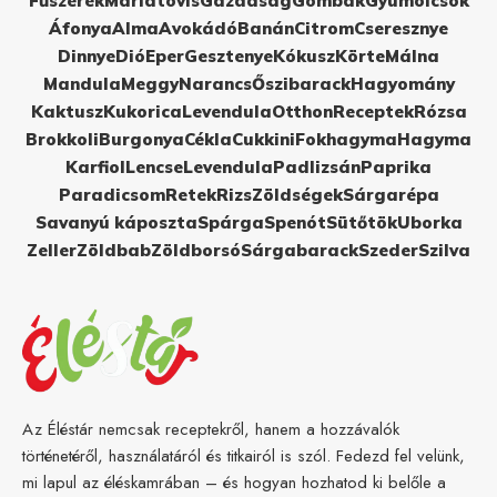
Fűszerek
Máriatövis
Gazdaság
Gombák
Gyümölcsök
Áfonya
Alma
Avokádó
Banán
Citrom
Cseresznye
Dinnye
Dió
Eper
Gesztenye
Kókusz
Körte
Málna
Mandula
Meggy
Narancs
Őszibarack
Hagyomány
Kaktusz
Kukorica
Levendula
Otthon
Receptek
Rózsa
Brokkoli
Burgonya
Cékla
Cukkini
Fokhagyma
Hagyma
Karfiol
Lencse
Levendula
Padlizsán
Paprika
Paradicsom
Retek
Rizs
Zöldségek
Sárgarépa
Savanyú káposzta
Spárga
Spenót
Sütőtök
Uborka
Zeller
Zöldbab
Zöldborsó
Sárgabarack
Szeder
Szilva
Az Éléstár nemcsak receptekről, hanem a hozzávalók
történetéről, használatáról és titkairól is szól. Fedezd fel velünk,
mi lapul az éléskamrában – és hogyan hozhatod ki belőle a