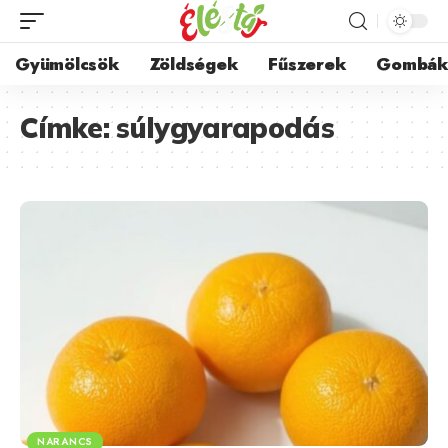
Gyümölcsök
Zöldségek
Fűszerek
Gombá
Címke:
súlygyarapodás
NARANCS