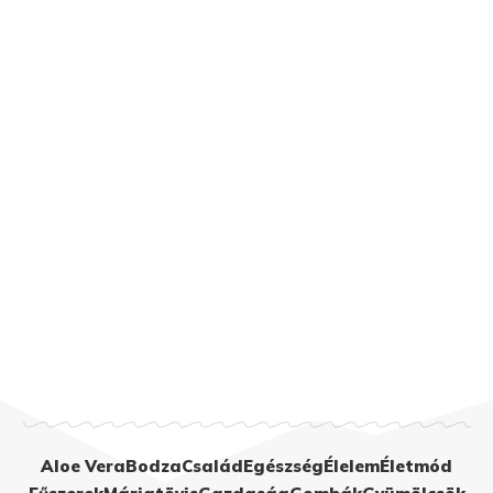
Aloe Vera
Bodza
Család
Egészség
Élelem
Életmód