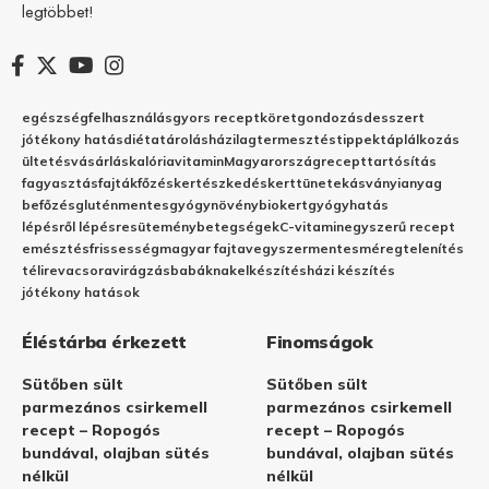
legtöbbet!
egészség
felhasználás
gyors recept
köret
gondozás
desszert
jótékony hatás
diéta
tárolás
házilag
termesztés
tippek
táplálkozás
ültetés
vásárlás
kalória
vitamin
Magyarország
recept
tartósítás
fagyasztás
fajták
főzés
kertészkedés
kert
tünetek
ásványianyag
befőzés
gluténmentes
gyógynövény
biokert
gyógyhatás
lépésről lépésre
sütemény
betegségek
C-vitamin
egyszerű recept
emésztés
frissesség
magyar fajta
vegyszermentes
méregtelenítés
télire
vacsora
virágzás
babáknak
elkészítés
házi készítés
jótékony hatások
Éléstárba érkezett
Finomságok
Sütőben sült
Sütőben sült
parmezános csirkemell
parmezános csirkemell
recept – Ropogós
recept – Ropogós
bundával, olajban sütés
bundával, olajban sütés
nélkül
nélkül