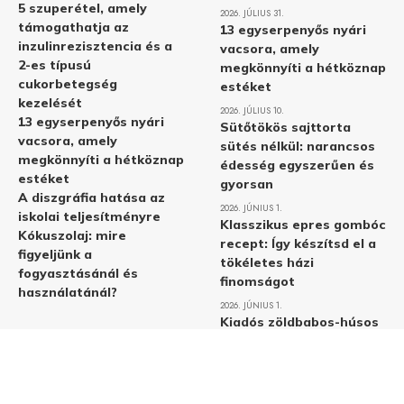
5 szuperétel, amely
2026. JÚLIUS 31.
támogathatja az
13 egyserpenyős nyári
inzulinrezisztencia és a
vacsora, amely
2-es típusú
megkönnyíti a hétköznap
cukorbetegség
estéket
kezelését
2026. JÚLIUS 10.
13 egyserpenyős nyári
Sütőtökös sajttorta
vacsora, amely
sütés nélkül: narancsos
megkönnyíti a hétköznap
édesség egyszerűen és
estéket
gyorsan
A diszgráfia hatása az
2026. JÚNIUS 1.
iskolai teljesítményre
Klasszikus epres gombóc
Kókuszolaj: mire
recept: Így készítsd el a
figyeljünk a
tökéletes házi
fogyasztásánál és
finomságot
használatánál?
2026. JÚNIUS 1.
Kiadós zöldbabos-húsos
rizs: Egy gyors és
egyszerű egytálétel
recept
2026. MÁJUS 31.