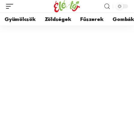
Gyümölcsök
Zöldségek
Fűszerek
Gombá