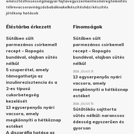
emésztés
frissesség
magyar fajta
vegyszermentes
méregtelenítés
télire
vacsora
virágzás
babáknak
elkészítés
házi készítés
jótékony hatások
Éléstárba érkezett
Finomságok
Sütőben sült
Sütőben sült
parmezános csirkemell
parmezános csirkemell
recept – Ropogós
recept – Ropogós
bundával, olajban sütés
bundával, olajban sütés
nélkül
nélkül
5 szuperétel, amely
2026. JÚLIUS 31.
támogathatja az
13 egyserpenyős nyári
inzulinrezisztencia és a
vacsora, amely
2-es típusú
megkönnyíti a hétköznap
cukorbetegség
estéket
kezelését
2026. JÚLIUS 10.
13 egyserpenyős nyári
Sütőtökös sajttorta
vacsora, amely
sütés nélkül: narancsos
megkönnyíti a hétköznap
édesség egyszerűen és
estéket
gyorsan
A diszgráfia hatása az