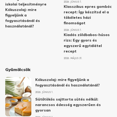
2026. JÚNIUS 1.
iskolai teljesítményre
Klasszikus epres gombóc
Kókuszolaj: mire
recept: Így készítsd el a
figyeljünk a
tökéletes házi
fogyasztásánál és
finomságot
használatánál?
2026. JÚNIUS 1.
Kiadós zöldbabos-húsos
rizs: Egy gyors és
egyszerű egytálétel
recept
2026. MÁJUS 31.
Gyümölcsök
Kókuszolaj: mire figyeljünk a
fogyasztásánál és használatánál?
2026. JÚNIUS 1.
Sütőtökös sajttorta sütés nélkül:
narancsos édesség egyszerűen és
gyorsan