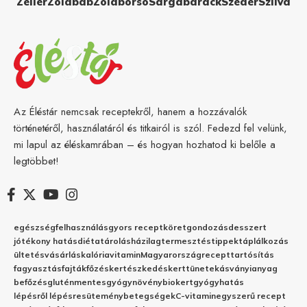
Zeller
Zöldbab
Zöldborsó
Sárgabarack
Szeder
Szilva
Az Éléstár nemcsak receptekről, hanem a hozzávalók
történetéről, használatáról és titkairól is szól. Fedezd fel velünk,
mi lapul az éléskamrában – és hogyan hozhatod ki belőle a
legtöbbet!
egészség
felhasználás
gyors recept
köret
gondozás
desszert
jótékony hatás
diéta
tárolás
házilag
termesztés
tippek
táplálkozás
ültetés
vásárlás
kalória
vitamin
Magyarország
recept
tartósítás
fagyasztás
fajták
főzés
kertészkedés
kert
tünetek
ásványianyag
befőzés
gluténmentes
gyógynövény
biokert
gyógyhatás
lépésről lépésre
sütemény
betegségek
C-vitamin
egyszerű recept