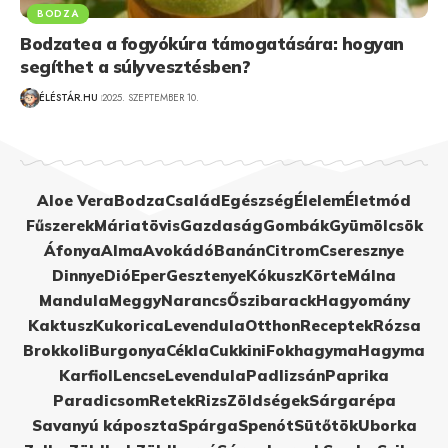
BODZA
Bodzatea a fogyókúra támogatására: hogyan
segíthet a súlyvesztésben?
ÉLÉSTÁR.HU
2025. SZEPTEMBER 10.
Aloe Vera
Bodza
Család
Egészség
Élelem
Életmód
Fűszerek
Máriatövis
Gazdaság
Gombák
Gyümölcsök
Áfonya
Alma
Avokádó
Banán
Citrom
Cseresznye
Dinnye
Dió
Eper
Gesztenye
Kókusz
Körte
Málna
Mandula
Meggy
Narancs
Őszibarack
Hagyomány
Kaktusz
Kukorica
Levendula
Otthon
Receptek
Rózsa
Brokkoli
Burgonya
Cékla
Cukkini
Fokhagyma
Hagyma
Karfiol
Lencse
Levendula
Padlizsán
Paprika
Paradicsom
Retek
Rizs
Zöldségek
Sárgarépa
Savanyú káposzta
Spárga
Spenót
Sütőtök
Uborka