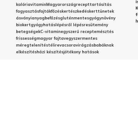
i
kalória
vitamin
Magyarország
recept
tartósítás
K
fagyasztás
fajták
főzés
kertészkedés
kert
tünetek
f
ásványianyag
befőzés
gluténmentes
gyógynövény
h
biokert
gyógyhatás
lépésről lépésre
sütemény
betegségek
C-vitamin
egyszerű recept
emésztés
frissesség
magyar fajta
vegyszermentes
méregtelenítés
télire
vacsora
virágzás
babáknak
elkészítés
házi készítés
jótékony hatások
© 2025 - Elestar.hu