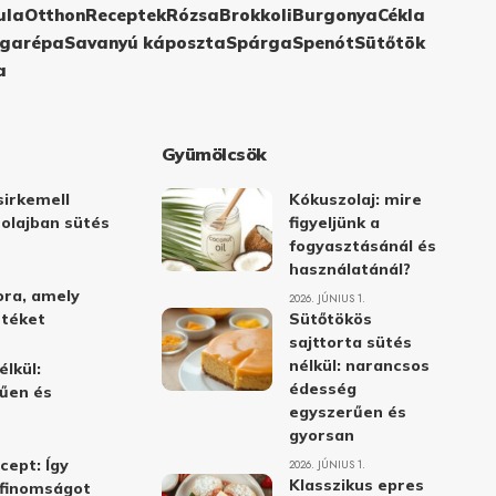
ula
Otthon
Receptek
Rózsa
Brokkoli
Burgonya
Cékla
garépa
Savanyú káposzta
Spárga
Spenót
Sütőtök
a
Gyümölcsök
irkemell
Kókuszolaj: mire
 olajban sütés
figyeljünk a
fogyasztásánál és
használatánál?
ora, amely
2026. JÚNIUS 1.
stéket
Sütőtökös
sajttorta sütés
nélkül: narancsos
élkül:
édesség
űen és
egyszerűen és
gyorsan
cept: Így
2026. JÚNIUS 1.
Klasszikus epres
i finomságot