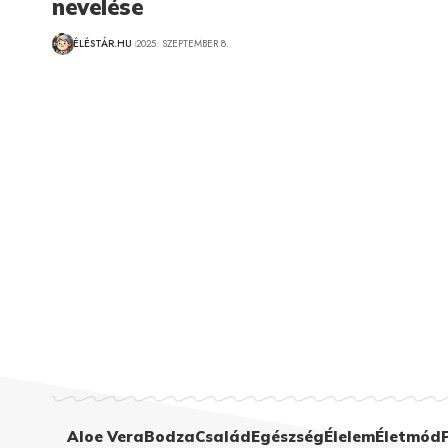
nevelése
ÉLÉSTÁR.HU
2025. SZEPTEMBER 8.
Aloe Vera
Bodza
Család
Egészség
Élelem
Életmód