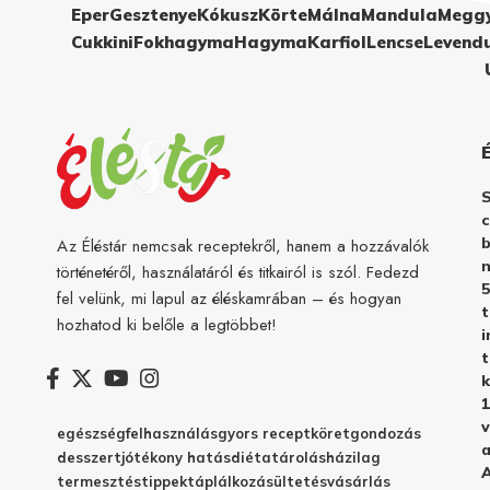
Eper
Gesztenye
Kókusz
Körte
Málna
Mandula
Megg
Cukkini
Fokhagyma
Hagyma
Karfiol
Lencse
Levend
c
b
Az Éléstár nemcsak receptekről, hanem a hozzávalók
n
történetéről, használatáról és titkairól is szól. Fedezd
5
fel velünk, mi lapul az éléskamrában – és hogyan
hozhatod ki belőle a legtöbbet!
i
t
k
1
v
egészség
felhasználás
gyors recept
köret
gondozás
a
desszert
jótékony hatás
diéta
tárolás
házilag
A
termesztés
tippek
táplálkozás
ültetés
vásárlás