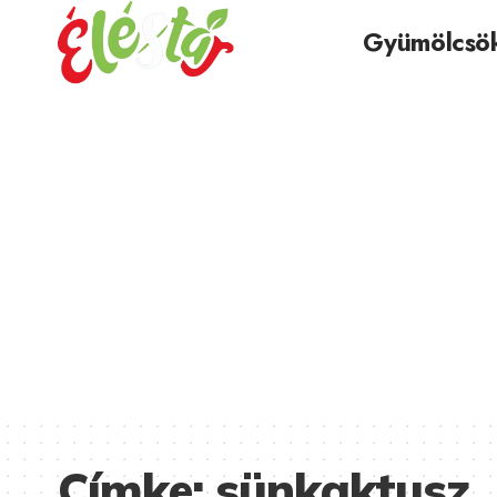
Gyümölcsö
Címke:
sünkaktusz