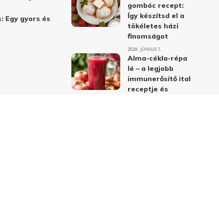
gombóc recept:
Így készítsd el a
: Egy gyors és
tökéletes házi
finomságot
2026. JÚNIUS 1.
Alma-cékla-répa
lé – a legjobb
immunerősítő ital
receptje és
hatásai
2026. JÚNIUS 1.
Almás-mákos
sütemények: A
legjobb receptek
a klasszikus
ízpárosítással
2026. MÁJUS 31.
delmi nyilatkozat
Felhasználási feltételek
Kapcsolat