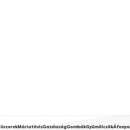
Fűszerek
Máriatövis
Gazdaság
Gombák
Gyümölcsök
Áfonya