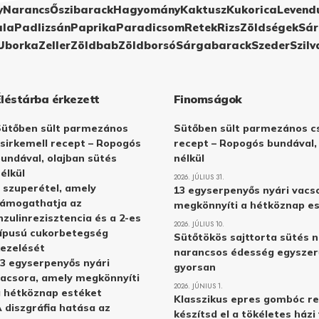
y
Narancs
Őszibarack
Hagyomány
Kaktusz
Kukorica
Levend
ula
Padlizsán
Paprika
Paradicsom
Retek
Rizs
Zöldségek
Sár
Uborka
Zeller
Zöldbab
Zöldborsó
Sárgabarack
Szeder
Szilv
Éléstárba érkezett
Finomságok
Sütőben sült parmezános
Sütőben sült parmezános cs
sirkemell recept – Ropogós
recept – Ropogós bundával,
undával, olajban sütés
nélkül
élkül
2026. JÚLIUS 31.
 szuperétel, amely
13 egyserpenyős nyári vacs
támogathatja az
megkönnyíti a hétköznap e
nzulinrezisztencia és a 2-es
2026. JÚLIUS 10.
ípusú cukorbetegség
Sütőtökös sajttorta sütés n
ezelését
narancsos édesség egyszer
3 egyserpenyős nyári
gyorsan
acsora, amely megkönnyíti
2026. JÚNIUS 1.
 hétköznap estéket
Klasszikus epres gombóc re
 diszgráfia hatása az
készítsd el a tökéletes ház