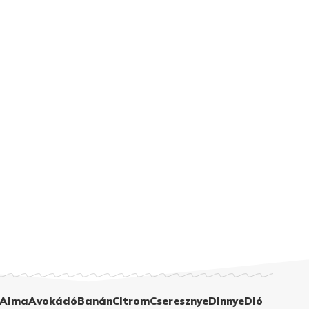
Alma
Avokádó
Banán
Citrom
Cseresznye
Dinnye
Dió