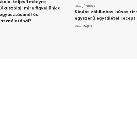
skolai teljesítményre
2026. JÚNIUS 1.
ókuszolaj: mire figyeljünk a
Kiadós zöldbabos-húsos rizs
ogyasztásánál és
egyszerű egytálétel recept
asználatánál?
2026. MÁJUS 31.
Adatvé