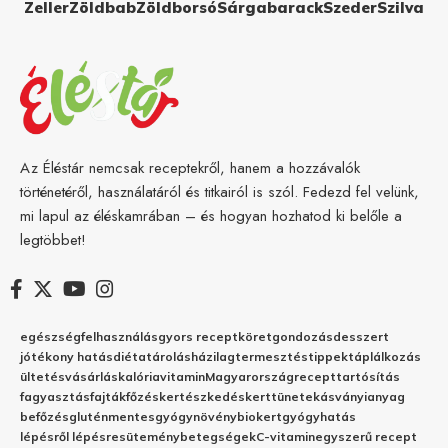
Zeller
Zöldbab
Zöldborsó
Sárgabarack
Szeder
Szilva
Az Éléstár nemcsak receptekről, hanem a hozzávalók
történetéről, használatáról és titkairól is szól. Fedezd fel velünk,
mi lapul az éléskamrában – és hogyan hozhatod ki belőle a
legtöbbet!
egészség
felhasználás
gyors recept
köret
gondozás
desszert
jótékony hatás
diéta
tárolás
házilag
termesztés
tippek
táplálkozás
ültetés
vásárlás
kalória
vitamin
Magyarország
recept
tartósítás
fagyasztás
fajták
főzés
kertészkedés
kert
tünetek
ásványianyag
befőzés
gluténmentes
gyógynövény
biokert
gyógyhatás
lépésről lépésre
sütemény
betegségek
C-vitamin
egyszerű recept