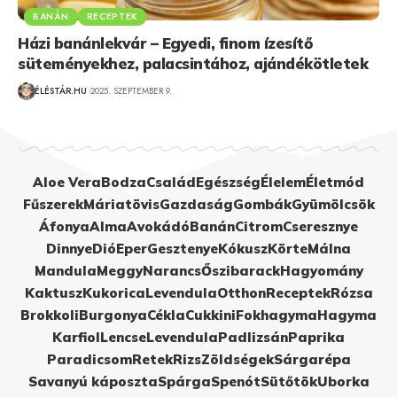
BANÁN
RECEPTEK
Házi banánlekvár – Egyedi, finom ízesítő
süteményekhez, palacsintához, ajándékötletek
ÉLÉSTÁR.HU
2025. SZEPTEMBER 9.
Aloe Vera
Bodza
Család
Egészség
Élelem
Életmód
Fűszerek
Máriatövis
Gazdaság
Gombák
Gyümölcsök
Áfonya
Alma
Avokádó
Banán
Citrom
Cseresznye
Dinnye
Dió
Eper
Gesztenye
Kókusz
Körte
Málna
Mandula
Meggy
Narancs
Őszibarack
Hagyomány
Kaktusz
Kukorica
Levendula
Otthon
Receptek
Rózsa
Brokkoli
Burgonya
Cékla
Cukkini
Fokhagyma
Hagyma
Karfiol
Lencse
Levendula
Padlizsán
Paprika
Paradicsom
Retek
Rizs
Zöldségek
Sárgarépa
Savanyú káposzta
Spárga
Spenót
Sütőtök
Uborka