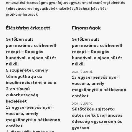
emésztés
frissesség
magyar fajta
vegyszermentes
méregtelenítés
télire
vacsora
virágzás
babáknak
elkészítés
házi készítés
jótékony hatások
Éléstárba érkezett
Finomságok
Sütőben sült
Sütőben sült
parmezános csirkemell
parmezános csirkemell
recept – Ropogós
recept – Ropogós
bundával, olajban sütés
bundával, olajban sütés
nélkül
nélkül
5 szuperétel, amely
2026. JÚLIUS 31.
támogathatja az
13 egyserpenyős nyári
inzulinrezisztencia és a
vacsora, amely
2-es típusú
megkönnyíti a hétköznap
cukorbetegség
estéket
kezelését
2026. JÚLIUS 10.
13 egyserpenyős nyári
Sütőtökös sajttorta
vacsora, amely
sütés nélkül: narancsos
megkönnyíti a hétköznap
édesség egyszerűen és
estéket
gyorsan