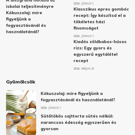
A diszgráfia hatása az
2026. JÚNIUS 1.
iskolai teljesítményre
Klasszikus epres gombóc
Kókuszolaj: mire
recept: Így készítsd el a
figyeljünk a
tökéletes házi
fogyasztásánál és
finomságot
használatánál?
2026. JÚNIUS 1.
Kiadós zöldbabos-húsos
rizs: Egy gyors és
egyszerű egytálétel
recept
2026. MÁJUS 31.
Gyümölcsök
Kókuszolaj: mire figyeljünk a
fogyasztásánál és használatánál?
2026. JÚNIUS 1.
Sütőtökös sajttorta sütés nélkül:
narancsos édesség egyszerűen és
gyorsan