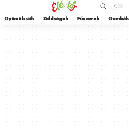
Gyümölcsök
Zöldségek
Fűszerek
Gombá